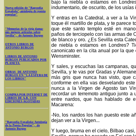
bajo la niebla o estamos en Londres
indumentario, de oscurito, de los usías
Nueva edición de "Rapsodia
Española",antología de poesía
popular"
Y entras en la Catedral, a ver a la 
toque él martillo de plata, y te parece 
que este santo templo esté en mano
"Memorias de la vieja dama:
mis mejores artículos sobre
paños de terciopelo con las armas de C
Sevilla", de Antonio Burgos
de blanco y oro. ¿Es Sevilla esta Cat
OTROS LIBROS DE
de niebla o estamos en Londres? T
ANTONIO BURGOS
canonicato en la cita anual por la que
Wensminster.
LIBROS DE ANTONIO
BURGOS PUBLICADOS POR
PLANETA
Y sales, y escuchas las campanas, q
Sevilla, y te vas por Gradas y Alemane
OBRAS DE ANTONIO
BURGOS EN "LA ESFERA DE
más gris que nunca has visto, que c
LOS LIBROS"
conforme en ella vas desvelando este
nunca a la Virgen de Agosto tan V
recordar un terremoto antiguo junto a 
COMPRA POR INTERNET DE
LIBROS DE A.B. CON
entre nardos, que has hablado de e
EDICIONES AGOTADAS
Macarena:
-No, los nardos los han puesto este 
dejan ver a la Virgen...
"Rapsodia Española: Antología
de la Poesía Popular", de
Antonio Burgos
Y luego, bruma en el cielo, Bilbao casi