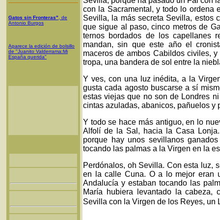
Sevilla, porque ha pasado un Fal con l
con la Sacramental, y todo lo ordena 
Sevilla, la más secreta Sevilla, estos
Gatos sin Fronteras"
, de
Antonio Burgos
que sigue al paso, cinco metros de G
ternos bordados de los capellanes r
mandan, sin que este año el cronist
Aparece la edición de bolsillo
de "Juanito Valderrama:Mi
maceros de ambos Cabildos civiles, y l
España querida"
tropa, una bandera de sol entre la niebl
Y ves, con una luz inédita, a la Virg
gusta cada agosto buscarse a sí mismo,
estas viejas que no son de Londres ni 
cintas azuladas, abanicos, pañuelos y
Y todo se hace más antiguo, en lo nuev
Alfolí de la Sal, hacia la Casa Lonja
porque hay unos sevillanos ganados 
tocando las palmas a la Virgen en la e
Perdónalos, oh Sevilla. Con esta luz,
en la calle Cuna. O a lo mejor eran 
Andalucía y estaban tocando las pal
María hubiera levantado la cabeza, 
Sevilla con la Virgen de los Reyes, u