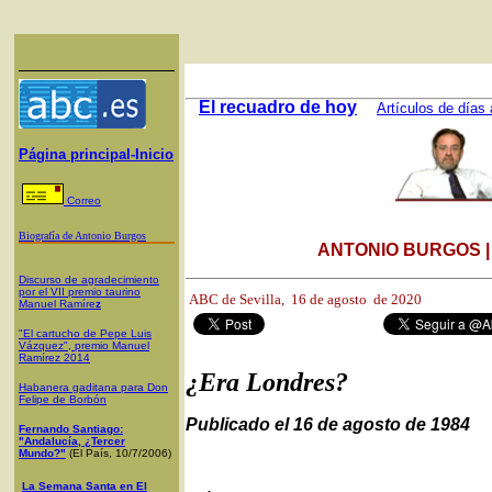
El recuadro de hoy
Artículos de días 
Página principal-Inicio
Correo
Biografía de Antonio Burgos
ANTONIO BURGOS 
Discurso de agradecimiento
por el VII premio taurino
ABC de Sevilla, 16
de agosto de 2020
Manuel Ramíre
z
"El cartucho de Pepe Luis
Vázquez", premio Manuel
Ramírez 2014
¿Era Londres?
Habanera gaditana para Don
Felipe de Borbón
Publicado el 16 de agosto de 1984
Fernando Santiago:
"Andalucía, ¿Tercer
Mundo?"
(El País, 10/7/2006)
La Semana Santa en El