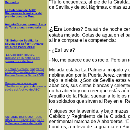
"Tú lo encuentras, al pie de la Girald
Recuadro
de Sevilla y de sol, lágrimas, cintas a
La Colección de ABC"
Discurso en la entrega del
premio Luca de Tena
Antonio Burgos, premio Luca
¿E
de Tena a una trayectoria
ra Londres? Era aún de noche cerr
estaba mojado. Gotas de agua en el par
al ir a comprarle la competencia:
"El Señor de Sevilla, la
Sevilla del Señor" (Anuario
del Gran Poder 2013)
- ¿Es lluvia?
"La Colección de ABC"
Discurso en la entrega del
- No, me parece que es rocío. Pero un r
premio Luca de Tena
"¿Estais puestos", fragmento
Mojada estaba La Palmera, mojado y oli
inicial de "Los días del gozo",
neblina aún por la Puerta Jerez, camin
Pregón Semana Santa 2008
bajo la niebla. ¿Son de Sevilla estas
Discurso para presentar
abanicos, sus cintas blancas y celeste
"Sevilla en su plaza de toros a
través del Archivo de ABC"
no ha abierto y no creer que estás aún
Arquillo de la Plata, suenan a lo lejo
los soldados que sirven al Rey en el Re
Y sigues por la avenida, y bajo mazas
Cabildo y Regimiento de la Ciudad, co
ANTONIO BURGOS
: "
LOS
DÍAS DEL GOZO
"
Pregón de
sentimental marcha de Alabarderos, “El
la Semana Santa
de Sevilla
Londres, a relevo de la guardia en Bu