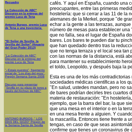
Recuadro
cafés. Y aquí en España, cuando una c
preocupantes, entre las primeras medi
La Colección de ABC"
hostelería: que si cerrar a las 11 de l
Discurso en la entrega del
premio Luca de Tena
alemanes de la Merkel, porque "de gran
echar a la gente a las terrazas, aunque
Antonio Burgos, premio Luca
de Tena a una trayectoria
número de mesas para establecer una "d
que no falla, sea el lugar de España do
bares. Los bares te pueden dar tu pinch
"El Señor de Sevilla, la
Sevilla del Señor" (Anuario
que han quedado dentro tras la reducción
del Gran Poder 2013)
que no tenga terraza y el local sea ta
con las normas de la distancia, está a
"La Colección de ABC"
Discurso en la entrega del
para mantener su establecimiento heroi
premio Luca de Tena
el toldo, Leopoldo, y después baja la p
"¿Estais puestos", fragmento
inicial de "Los días del gozo",
Esta es una de los más contradictorias
Pregón Semana Santa 2008
sociedades médicas científicas a los qu
Discurso para presentar
"En salud, ustedes mandan, pero no sab
"Sevilla en su plaza de toros a
través del Archivo de ABC"
de bares podrían decirles tres cuartos
materia de restauración: "En hostelerí
ejemplo, que la barra del bar, la que 
que una mesa en el interior o en la ter
en una mesa frente a alguien. Y cuando 
la mascarilla. Entonces tiene frente a 
ANTONIO BURGOS
: "
LOS
DÍAS DEL GOZO
"
Pregón de
tengas, en caso de que seas asintomát
la Semana Santa
de Sevilla
confirme que tienes un coronavirus de c