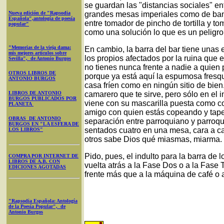
se guardan las "distancias sociales" e
Nueva edición de "Rapsodia
grandes mesas imperiales como de ban
Española",antología de poesía
entre tomador de pincho de tortilla y t
popular"
como una solución lo que es un peligro
"Memorias de la vieja dama:
En cambio, la barra del bar tiene unas 
mis mejores artículos sobre
los propios afectados por la ruina que e
Sevilla", de Antonio Burgos
no tienes nunca frente a nadie a quien 
OTROS LIBROS DE
porque ya está aquí la espumosa fresqu
ANTONIO BURGOS
casa fríen como en ningún sitio de bien.
LIBROS DE ANTONIO
camarero que te sirve, pero sólo en el 
BURGOS PUBLICADOS POR
viene con su mascarilla puesta como cor
PLANETA
amigo con quien estás copeando y tape
OBRAS DE ANTONIO
separación entre parroquiano y parroqu
BURGOS EN "LA ESFERA DE
sentados cuatro en una mesa, cara a ca
LOS LIBROS"
otros sabe Dios qué miasmas, miarma.
Pido, pues, el indulto para la barra de
COMPRA POR INTERNET DE
LIBROS DE A.B. CON
vuelta atrás a la Fase Dos o a la Fase T
EDICIONES AGOTADAS
frente más que a la máquina de café o a
"Rapsodia Española: Antología
de la Poesía Popular", de
Antonio Burgos