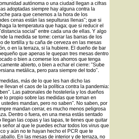
omunidad autónoma o una ciudad llegan a cifras
das adoptadas siempre hay alguna contra la
a noche para que cenemos a la hora de los
des cenas están las sepulturas llenas"; que si
 haga la temperatura que haga; que si reducir el
istancia social" entre cada una de ellas. Y algo
nde la medida se tome: cerrar las barras de los
o de tortilla y tu caña de cerveza en las mesas
, o en la terraza, si la hubiere. El dueño de bar
n pequeño que apenas le quepan tres mesas dentro
bocado o bien a comerse los ahorros que tenga
camente abierto, o bien a echar el cierre: "Sube
ersiana metálica, pero para siempre del todo".
 medidas, más de lo que les han dicho las
e llevan el caos de la política contra la pandemia:
en". Las patronales de hostelería y los dueños
 de lo propio sobre las medidas que toman en
a, ustedes mandan, pero no saben". No saben, por
siempre mandan cerrar, es mucho menos peligrosa
raza. Dentro o fuera, en una mesa estás sentado
llegan las copas y las tapas, te tienes que quitar
un señor al que le puedes echar todos los virus que
ico y aún no te hayan hecho el PCR que te
aballo. En las mesas de interior y de terraza, no