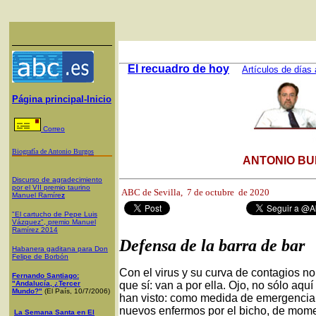
El recuadro de hoy
Artículos de días 
Página principal-Inicio
Correo
Biografía de Antonio Burgos
ANTONIO BU
Discurso de agradecimiento
por el VII premio taurino
ABC de Sevilla, 7
de octubre de 2020
Manuel Ramíre
z
"El cartucho de Pepe Luis
Vázquez", premio Manuel
Ramírez 2014
Defensa de la barra de bar
Habanera gaditana para Don
Felipe de Borbón
Con el virus y su curva de contagios no
Fernando Santiago:
"Andalucía, ¿Tercer
que sí: van a por ella. Ojo, no sólo aq
Mundo?"
(El País, 10/7/2006)
han visto: como medida de emergencia 
nuevos enfermos por el bicho, de momen
La Semana Santa en El