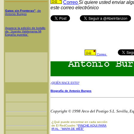
Correo
Si quiere usted enviar al
este correo electrónico
Gatos sin Fronteras"
, de
Antonio Burgos
Aparece la edición de bolsillo
de "Juanito Valderrama:Mi
España querida"
Correo
¿QUIÉN HACE ESTO?
Biografía de Antonio Burgos
Copyright © 1998 Arco del Postigo S.L. Sevilla, E
¿
Qué puede encontrar en cada sección
de El RedCuadro ?
PINCHE AQUI PARA
IR AL "MAPA DE WEB"