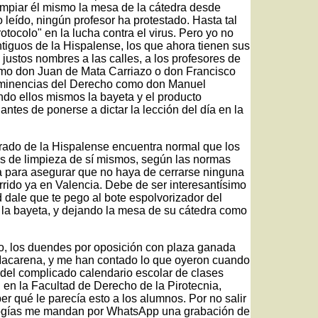
limpiar él mismo la mesa de la cátedra desde
leído, ningún profesor ha protestado. Hasta tal
otocolo" en la lucha contra el virus. Pero yo no
ntiguos de la Hispalense, los que ahora tienen sus
ustos nombres a las calles, a los profesores de
como don Juan de Mata Carriazo o don Francisco
eminencias del Derecho como don Manuel
do ellos mismos la bayeta y el producto
antes de ponerse a dictar la lección del día en la
sorado de la Hispalense encuentra normal que los
s de limpieza de sí mismos, según las normas
 para asegurar que no haya de cerrarse ninguna
rido ya en Valencia. Debe de ser interesantísimo
 dale que te pego al bote espolvorizador del
a la bayeta, y dejando la mesa de su cátedra como
go, los duendes por oposición con plaza ganada
 Macarena, y me han contado lo que oyeron cuando
 del complicado calendario escolar de clases
 en la Facultad de Derecho de la Pirotecnia,
ber qué le parecía esto a los alumnos. Por no salir
ologías me mandan por WhatsApp una grabación de