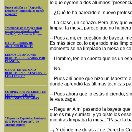
lo que oyeron a dos alumnos "presenci
Nueva edición de "Rapsodia
Española",antología de poesía
-- ¿Qué te ha parecido el nuevo profes
popular"
-- La clase, un coñazo. Pero ¡hay que 
limpiar la mesa, parece que no hubiera
"Memorias de la vieja dama:
mis mejores artículos sobre
Sevilla", de Antonio Burgos
-- Pues a mí, en cuestión de bayeta, m
Es más técnico, lo deja todo más limpi
OTROS LIBROS DE
ANTONIO BURGOS
momento se ha limpiado la mesa de ca
LIBROS DE ANTONIO
-- Hombre, ten en cuenta que es un esp
BURGOS PUBLICADOS POR
PLANETA
-- No.
OBRAS DE ANTONIO
BURGOS EN "LA ESFERA DE
LOS LIBROS"
-- Pues allí pone que hizo un Maestre 
donde aprendió las últimas técnicas par
COMPRA POR INTERNET DE
-- Pues ahora que lo estás diciendo, si
LIBROS DE A.B. CON
EDICIONES AGOTADAS
le va a zaga.
-- Regular. A mí pasando la bayeta que
que es muy currista, y ya oíste las en
"Rapsodia Española: Antología
mientras limpiaba la mesa: "Pasar la ba
de la Poesía Popular", de
Antonio Burgos
--¿Y dónde me dejas al de Derecho Con