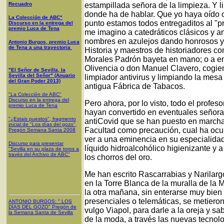
Recuadro
estampillada señora de la limpieza. Y 
donde ha de hablar. Que yo haya oído o 
La Colección de ABC"
punto estamos todos entregaditos al "pr
Discurso en la entrega del
premio Luca de Tena
me imagino a catedráticos clásicos y a
nombres en azulejos dando honrosos y j
Antonio Burgos, premio Luca
de Tena a una trayectoria
Historia y maestros de historiadores 
Morales Padrón bayeta en mano; o a 
Olivencia o don Manuel Clavero, cogien
"El Señor de Sevilla, la
Sevilla del Señor" (Anuario
limpiador antivirus y limpiando la mesa 
del Gran Poder 2013)
antigua Fábrica de Tabacos.
"La Colección de ABC"
Discurso en la entrega del
Pero ahora, por lo visto, todo el profe
premio Luca de Tena
hayan convertido en eventuales señora
"¿Estais puestos", fragmento
antiCovid que se han puesto en marcha
inicial de "Los días del gozo",
Facultad como precaución, cual ha ocur
Pregón Semana Santa 2008
ver a una eminencia en su especialidad
Discurso para presentar
líquido hidroalcohólico higienizante y 
"Sevilla en su plaza de toros a
través del Archivo de ABC"
los chorros del oro.
Me han escrito Rascarrabias y Narilar
en la Torre Blanca de la muralla de la
la otra mañana, sin enterarse muy bien
presenciales o telemáticas, se metieron
ANTONIO BURGOS
: "
LOS
DÍAS DEL GOZO
"
Pregón de
vulgo Viapol, para darle a la oreja y sa
la Semana Santa
de Sevilla
de la moda, a través las nuevas tecn