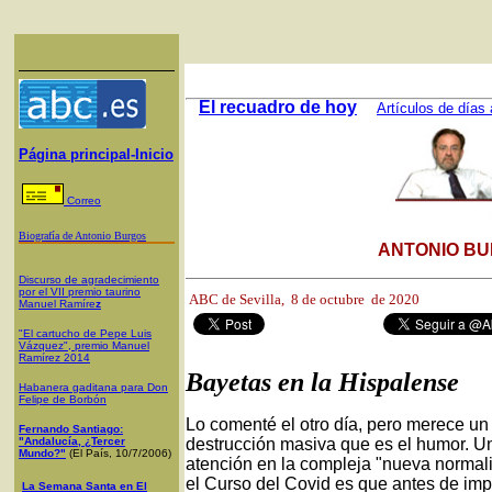
El recuadro de hoy
Artículos de días 
Página principal-Inicio
Correo
Biografía de Antonio Burgos
ANTONIO BU
Discurso de agradecimiento
por el VII premio taurino
ABC de Sevilla, 8
de octubre de 2020
Manuel Ramíre
z
"El cartucho de Pepe Luis
Vázquez", premio Manuel
Ramírez 2014
Bayetas en la Hispalense
Habanera gaditana para Don
Felipe de Borbón
Lo comenté el otro día, pero merece un
Fernando Santiago:
"Andalucía, ¿Tercer
destrucción masiva que es el humor. U
Mundo?"
(El País, 10/7/2006)
atención en la compleja "nueva normali
el Curso del Covid es que antes de impa
La Semana Santa en El