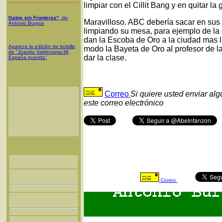
limpiar con el Cillit Bang y en quitar l
Gatos sin Fronteras"
, de
Maravilloso. ABC debería sacar en sus 
Antonio Burgos
limpiando su mesa, para ejemplo de la c
dan la Escoba de Oro a la ciudad mas
Aparece la edición de bolsillo
modo la Bayeta de Oro al profesor de 
de "Juanito Valderrama:Mi
dar la clase.
España querida"
Correo
Si quiere usted enviar al
este correo electrónico
Correo