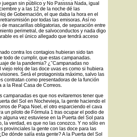
e juegan sin público y No Passssa Nada, igual
ciembre y a las 12 de la noche dé las
oj de Gobernación, el que daba la hora en el
retransmisión por todas las emisoras. Así no
de mascarillas obligatorias, de separación entre
miento perimetral, de salvoconductos y nada digo
arable es el único allegado que tendrá acceso
ado contra los contagios hubieran sido tan
bre todo de cumplir, que estas campanadas.
guaje de la pandemia? ¿"Campanadas no
viejo reloj de las doce uvas es como si hubiera
evisiones. Será el protagonista máximo, salvo las
ones contratan como presentadoras de la función
a a la Real Casa de Correos.
s campanadas es que nos evitaremos tener que
erta del Sol en Nochevieja, la gente haciendo el
gorros de Papa Noel, el otro esparciendo el cava
a un piloto de Fórmula 1 tras ocupar el podio de
e alguna vez estuviese en la Puerta del Sol para
 la verdad, es que no las conozco. Y no sólo en
es provinciales la gente con las doce para las
 ¿De dónde salía esta gente? A la Puerta del Sol