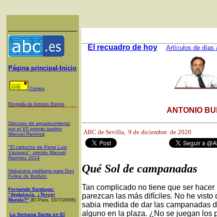
El recuadro de hoy
Artículos de días 
Página principal-Inicio
Correo
Biografía de Antonio Burgos
ANTONIO BU
Discurso de agradecimiento
por el VII premio taurino
ABC de Sevilla,
9 de diciembre de 2020
Manuel Ramíre
z
"El cartucho de Pepe Luis
Vázquez", premio Manuel
Ramírez 2014
Qué Sol de campanadas
Habanera gaditana para Don
Felipe de Borbón
Tan complicado no tiene que ser hacer 
Fernando Santiago:
"Andalucía, ¿Tercer
parezcan las más difíciles. No he visto
Mundo?"
(El País, 10/7/2006)
sabia medida de dar las campanadas de 
alguno en la plaza. ¿No se juegan los p
La Semana Santa en El