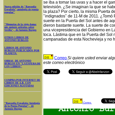
se iba a tomar las uvas y a hacer el g
televisión. ¿Se imaginan la que se habr
Nueva edición de "Rapsodia
Española",antología de poesía
la plaza? Por cierto, la misma Puerta d
popular"
"indignados" de 11-M de 2011. ¿Tomó Pa
suerte en la Puerta del Sol antes de aq
"Memorias de la vieja dama:
dieron bastante suerte. La suerte de 
mis mejores artículos sobre
una vicepresidencia del Gobierno en L
Sevilla", de Antonio Burgos
toca. Lástima que en la Puerta del Sol 
OTROS LIBROS DE
campanadas de esta Nochevieja y no hu
ANTONIO BURGOS
LIBROS DE ANTONIO
BURGOS PUBLICADOS POR
PLANETA
Correo
Si quiere usted enviar al
OBRAS DE ANTONIO
este correo electrónico
BURGOS EN "LA ESFERA DE
LOS LIBROS"
COMPRA POR INTERNET DE
LIBROS DE A.B. CON
EDICIONES AGOTADAS
Correo
"Rapsodia Española: Antología
de la Poesía Popular", de
Antonio Burgos