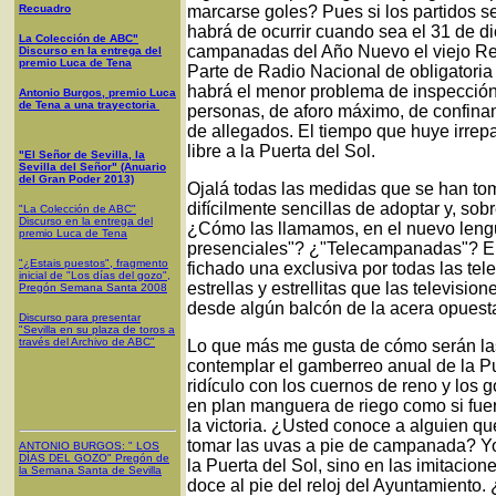
Recuadro
marcarse goles? Pues si los partidos s
habrá de ocurrir cuando sea el 31 de di
La Colección de ABC"
campanadas del Año Nuevo el viejo Rel
Discurso en la entrega del
premio Luca de Tena
Parte de Radio Nacional de obligatoria 
habrá el menor problema de inspección 
Antonio Burgos, premio Luca
de Tena a una trayectoria
personas, de aforo máximo, de confina
de allegados. El tiempo que huye irrep
libre a la Puerta del Sol.
"El Señor de Sevilla, la
Sevilla del Señor" (Anuario
del Gran Poder 2013)
Ojalá todas las medidas que se han tom
difícilmente sencillas de adoptar y, so
"La Colección de ABC"
Discurso en la entrega del
¿Cómo las llamamos, en el nuevo len
premio Luca de Tena
presenciales"? ¿"Telecampanadas"? El 
"¿Estais puestos", fragmento
fichado una exclusiva por todas las tel
inicial de "Los días del gozo",
estrellas y estrellitas que las televisi
Pregón Semana Santa 2008
desde algún balcón de la acera opuest
Discurso para presentar
"Sevilla en su plaza de toros a
través del Archivo de ABC"
Lo que más me gusta de cómo serán la
contemplar el gamberreo anual de la Pu
ridículo con los cuernos de reno y los 
en plan manguera de riego como si fuer
la victoria. ¿Usted conoce a alguien qu
tomar las uvas a pie de campanada? Yo,
ANTONIO BURGOS
: "
LOS
DÍAS DEL GOZO
"
Pregón de
la Puerta del Sol, sino en las imitacion
la Semana Santa
de Sevilla
doce al pie del reloj del Ayuntamiento.