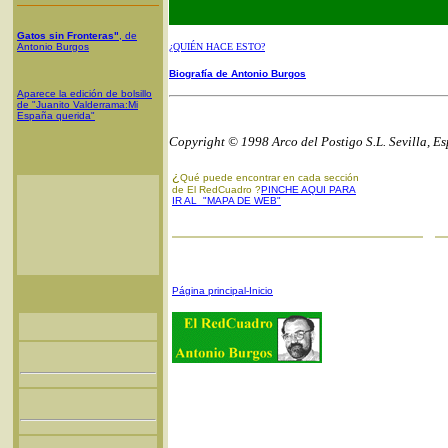
Gatos sin Fronteras"
, de
Antonio Burgos
¿QUIÉN HACE ESTO?
Biografía de Antonio Burgos
Aparece la edición de bolsillo
de "Juanito Valderrama:Mi
España querida"
Copyright © 1998 Arco del Postigo S.L. Sevilla, E
¿
Qué puede encontrar en cada sección
de El RedCuadro ?
PINCHE AQUI PARA
IR AL "MAPA DE WEB"
Página principal-Inicio