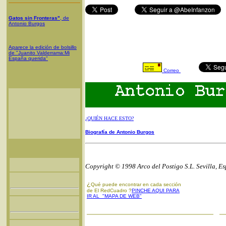
Gatos sin Fronteras"
, de
Antonio Burgos
Aparece la edición de bolsillo
de "Juanito Valderrama:Mi
España querida"
Correo
¿QUIÉN HACE ESTO?
Biografía de Antonio Burgos
Copyright © 1998 Arco del Postigo S.L. Sevilla, E
¿
Qué puede encontrar en cada sección
de El RedCuadro ?
PINCHE AQUI PARA
IR AL "MAPA DE WEB"