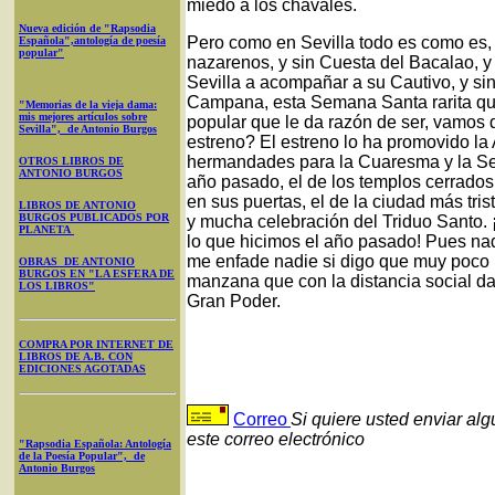
miedo a los chavales.
Nueva edición de "Rapsodia
Pero como en Sevilla todo es como es,
Española",antología de poesía
popular"
nazarenos, y sin Cuesta del Bacalao, y s
Sevilla a acompañar a su Cautivo, y si
Campana, esta Semana Santa rarita que 
"Memorias de la vieja dama:
mis mejores artículos sobre
popular que le da razón de ser, vamos 
Sevilla", de Antonio Burgos
estreno? El estreno lo ha promovido la 
hermandades para la Cuaresma y la Se
OTROS LIBROS DE
ANTONIO BURGOS
año pasado, el de los templos cerrados 
en sus puertas, el de la ciudad más tr
LIBROS DE ANTONIO
BURGOS PUBLICADOS POR
y mucha celebración del Triduo Santo. 
PLANETA
lo que hicimos el año pasado! Pues nad
me enfade nadie si digo que muy poco nu
OBRAS DE ANTONIO
BURGOS EN "LA ESFERA DE
manzana que con la distancia social da
LOS LIBROS"
Gran Poder.
COMPRA POR INTERNET DE
LIBROS DE A.B. CON
EDICIONES AGOTADAS
Correo
Si quiere usted enviar al
este correo electrónico
"Rapsodia Española: Antología
de la Poesía Popular", de
Antonio Burgos