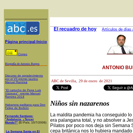
El recuadro de hoy
Artículos de días 
Página principal-Inicio
Correo
Biografía de Antonio Burgos
ANTONIO BU
Discurso de agradecimiento
por el VII premio taurino
ABC de Sevilla, 29
de enero de 2021
Manuel Ramíre
z
"El cartucho de Pepe Luis
Vázquez", premio Manuel
Ramírez 2014
Niños sin nazarenos
Habanera gaditana para Don
Felipe de Borbón
La maldita pandemia ha conseguido lo q
Fernando Santiago:
"Andalucía, ¿Tercer
era palangana total, y no absolver a 
Mundo?"
(El País, 10/7/2006)
Pilatos por poco nos deja sin Semana S
cepa británica nos lo hubiera mandad
La Semana Santa en El