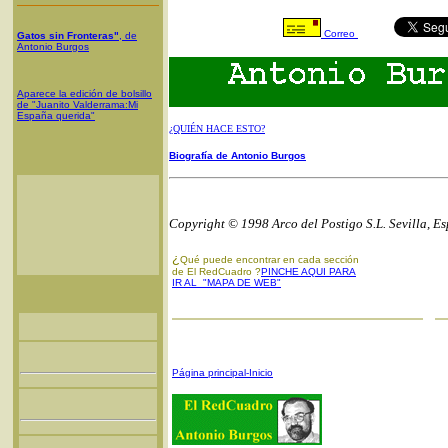
Correo
Gatos sin Fronteras"
, de
Antonio Burgos
Aparece la edición de bolsillo
de "Juanito Valderrama:Mi
España querida"
¿QUIÉN HACE ESTO?
Biografía de Antonio Burgos
Copyright © 1998 Arco del Postigo S.L. Sevilla, E
¿
Qué puede encontrar en cada sección
de El RedCuadro ?
PINCHE AQUI PARA
IR AL "MAPA DE WEB"
Página principal-Inicio