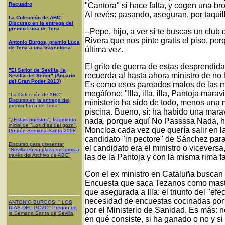
Recuadro
"Cantora" si hace falta, y cogen una broc
Al revés: pasando, aseguran, por taquil
La Colección de ABC"
Discurso en la entrega del
premio Luca de Tena
--Pepe, hijo, a ver si te buscas un clu
Rivera que nos pinte gratis el piso, po
Antonio Burgos, premio Luca
de Tena a una trayectoria
última vez.
El grito de guerra de estas desprendi
"El Señor de Sevilla, la
recuerda al hasta ahora ministro de no
Sevilla del Señor" (Anuario
del Gran Poder 2013)
Es como esos pareados malos de las man
megáfono: "Illa, illa, illa, Pantoja mara
"La Colección de ABC"
Discurso en la entrega del
ministerio ha sido de todo, menos una m
premio Luca de Tena
piscina. Bueno, sí: ha habido una marav
"¿Estais puestos", fragmento
nada, porque aquí No Passssa Nada, ha
inicial de "Los días del gozo",
Moncloa cada vez que quería salir en la 
Pregón Semana Santa 2008
candidato "in pectore" de Sánchez para 
Discurso para presentar
el candidato era el ministro o vicevers
"Sevilla en su plaza de toros a
través del Archivo de ABC"
las de la Pantoja y con la misma rima f
Con el ex ministro en Cataluña buscan 
Encuesta que saca Tezanos como master
que asegurada a Illa: el triunfo del "efe
necesidad de encuestas cocinadas por T
ANTONIO BURGOS
: "
LOS
DÍAS DEL GOZO
"
Pregón de
por el Ministerio de Sanidad. Es más: no
la Semana Santa
de Sevilla
en qué consiste, si ha ganado o no y s