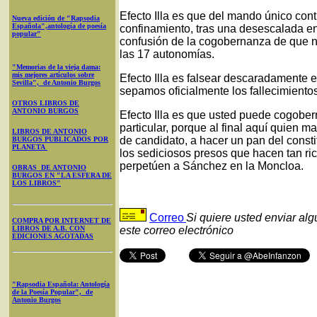
Efecto Illa es que del mando único con
Nueva edición de "Rapsodia
Española",antología de poesía
confinamiento, tras una desescalada en
popular"
confusión de la cogobernanza de que n
las 17 autonomías.
"Memorias de la vieja dama:
mis mejores artículos sobre
Efecto Illa es falsear descaradamente 
Sevilla", de Antonio Burgos
sepamos oficialmente los fallecimiento
OTROS LIBROS DE
ANTONIO BURGOS
Efecto Illa es que usted puede cogober
particular, porque al final aquí quien
LIBROS DE ANTONIO
de candidato, a hacer un pan del const
BURGOS PUBLICADOS POR
PLANETA
los sediciosos presos que hacen tan r
perpetúen a Sánchez en la Moncloa.
OBRAS DE ANTONIO
BURGOS EN "LA ESFERA DE
LOS LIBROS"
Correo
Si quiere usted enviar al
COMPRA POR INTERNET DE
LIBROS DE A.B. CON
este correo electrónico
EDICIONES AGOTADAS
"Rapsodia Española: Antología
de la Poesía Popular", de
Antonio Burgos