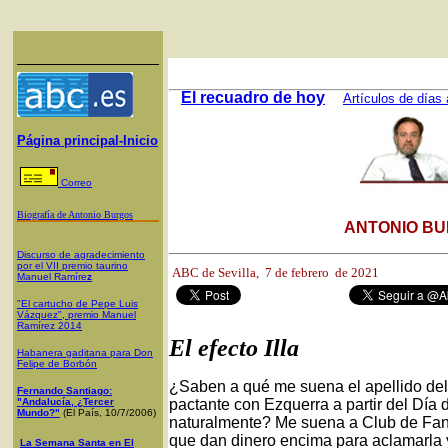
El recuadro de hoy
Artículos de días 
Página principal-Inicio
Correo
Biografía de Antonio Burgos
ANTONIO BU
Discurso de agradecimiento
por el VII premio taurino
ABC de Sevilla, 7
de febrero de 2021
Manuel Ramíre
z
"El cartucho de Pepe Luis
Vázquez", premio Manuel
Ramírez 2014
El efecto Illa
Habanera gaditana para Don
Felipe de Borbón
¿Saben a qué me suena el apellido del 
Fernando Santiago:
"Andalucía, ¿Tercer
pactante con Ezquerra a partir del Día
Mundo?"
(El País, 10/7/2006)
naturalmente? Me suena a Club de Fan
que dan dinero encima para aclamarla y 
La Semana Santa en El