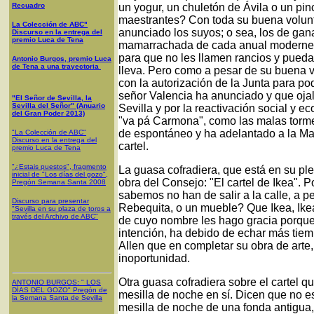
Recuadro
un yogur, un chuletón de Ávila o un pinc
maestrantes? Con toda su buena volun
La Colección de ABC"
anunciado los suyos; o sea, los de gana
Discurso en la entrega del
premio Luca de Tena
mamarrachada de cada anual modernez
para que no les llamen rancios y puedan
Antonio Burgos, premio Luca
de Tena a una trayectoria
lleva. Pero como a pesar de su buena v
con la autorización de la Junta para pod
señor Valencia ha anunciado y que ojalá
"El Señor de Sevilla, la
Sevilla del Señor" (Anuario
Sevilla y por la reactivación social y 
del Gran Poder 2013)
"va pá Carmona", como las malas torme
de espontáneo y ha adelantado a la M
"La Colección de ABC"
Discurso en la entrega del
cartel.
premio Luca de Tena
"¿Estais puestos", fragmento
La guasa cofradiera, que está en su pl
inicial de "Los días del gozo",
obra del Consejo: "El cartel de Ikea".
Pregón Semana Santa 2008
sabemos no han de salir a la calle, a pe
Discurso para presentar
Rebequita, o un mueble? Que Ikea, Ikea, 
"Sevilla en su plaza de toros a
través del Archivo de ABC"
de cuyo nombre les hago gracia porque
intención, ha debido de echar más tiem
Allen que en completar su obra de arte,
inoportunidad.
Otra guasa cofradiera sobre el cartel q
ANTONIO BURGOS
: "
LOS
DÍAS DEL GOZO
"
Pregón de
mesilla de noche en sí. Dicen que no 
la Semana Santa
de Sevilla
mesilla de noche de una fonda antigua, a