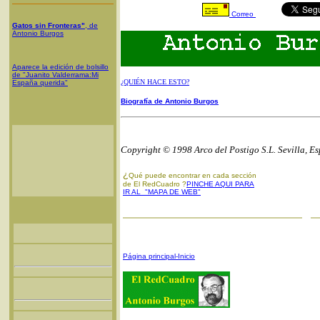
Correo
Gatos sin Fronteras"
, de
Antonio Burgos
Aparece la edición de bolsillo
de "Juanito Valderrama:Mi
¿QUIÉN HACE ESTO?
España querida"
Biografía de Antonio Burgos
Copyright © 1998 Arco del Postigo S.L. Sevilla, E
¿
Qué puede encontrar en cada sección
de El RedCuadro ?
PINCHE AQUI PARA
IR AL "MAPA DE WEB"
Página principal-Inicio