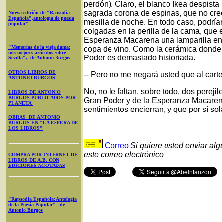
perdón). Claro, el blanco Ikea despist
sagrada corona de espinas, que no cre
Nueva edición de "Rapsodia
Española",antología de poesía
mesilla de noche. En todo caso, podrí
popular"
colgadas en la perilla de la cama, que e
Esperanza Macarena una lamparilla en
"Memorias de la vieja dama:
copa de vino. Como la cerámica donde 
mis mejores artículos sobre
Poder es demasiado historiada.
Sevilla", de Antonio Burgos
OTROS LIBROS DE
-- Pero no me negará usted que al cartel 
ANTONIO BURGOS
No, no le faltan, sobre todo, dos perej
LIBROS DE ANTONIO
BURGOS PUBLICADOS POR
Gran Poder y de la Esperanza Macaren
PLANETA
sentimientos encierran, y que por sí sola
OBRAS DE ANTONIO
BURGOS EN "LA ESFERA DE
LOS LIBROS"
Correo
Si quiere usted enviar al
este correo electrónico
COMPRA POR INTERNET DE
LIBROS DE A.B. CON
EDICIONES AGOTADAS
"Rapsodia Española: Antología
de la Poesía Popular", de
Antonio Burgos