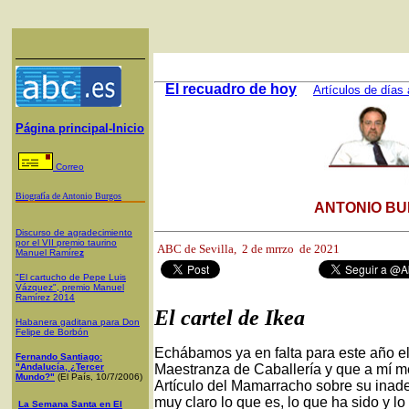
El recuadro de hoy
Artículos de días 
Página principal-Inicio
Correo
Biografía de Antonio Burgos
ANTONIO BU
Discurso de agradecimiento
por el VII premio taurino
ABC de Sevilla, 2
de mrrzo de 2021
Manuel Ramíre
z
"El cartucho de Pepe Luis
Vázquez", premio Manuel
Ramírez 2014
El cartel de Ikea
Habanera gaditana para Don
Felipe de Borbón
Echábamos ya en falta para este año el 
Fernando Santiago:
"Andalucía, ¿Tercer
Maestranza de Caballería y que a mí me 
Mundo?"
(El País, 10/7/2006)
Artículo del Mamarracho sobre su inade
muy claro lo que es, lo que ha sido y l
La Semana Santa en El