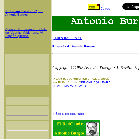
Correo
Gatos sin Fronteras"
, de
Antonio Burgos
Aparece la edición de bolsillo
de "Juanito Valderrama:Mi
España querida"
¿QUIÉN HACE ESTO?
Biografía de Antonio Burgos
Copyright © 1998 Arco del Postigo S.L. Sevilla, E
¿
Qué puede encontrar en cada sección
de El RedCuadro ?
PINCHE AQUI PARA
IR AL "MAPA DE WEB"
Página principal-Inicio