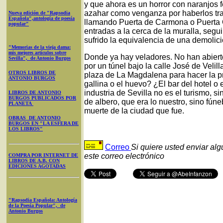
y que ahora es un horror con naranjos f
azahar como venganza por haberlos tra
Nueva edición de "Rapsodia
Española",antología de poesía
llamando Puerta de Carmona o Puerta O
popular"
entradas a la cerca de la muralla, se
sufrido la equivalencia de una demolici
"Memorias de la vieja dama:
mis mejores artículos sobre
Donde ya hay veladores. No han abierto
Sevilla", de Antonio Burgos
por un túnel bajo la calle José de Veli
OTROS LIBROS DE
plaza de La Magdalena para hacer la pr
ANTONIO BURGOS
gallina o el huevo? ¿El bar del hotel o 
industria de Sevilla no es el turismo, si
LIBROS DE ANTONIO
BURGOS PUBLICADOS POR
de albero, que era lo nuestro, sino fúne
PLANETA
muerte de la ciudad que fue.
OBRAS DE ANTONIO
BURGOS EN "LA ESFERA DE
LOS LIBROS"
Correo
Si quiere usted enviar al
este correo electrónico
COMPRA POR INTERNET DE
LIBROS DE A.B. CON
EDICIONES AGOTADAS
"Rapsodia Española: Antología
de la Poesía Popular", de
Antonio Burgos