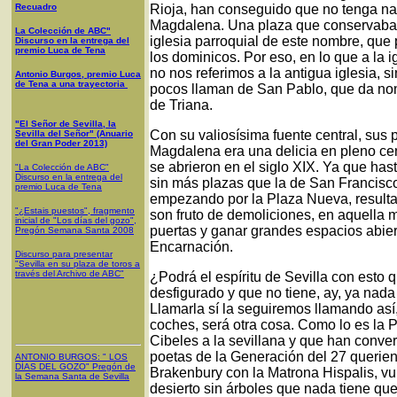
Recuadro
Rioja, han conseguido que no tenga na
Magdalena. Una plaza que conservaba su
La Colección de ABC"
iglesia parroquial de este nombre, qu
Discurso en la entrega del
premio Luca de Tena
los dominicos. Por eso, en lo que a la 
no nos referimos a la antigua iglesia, s
Antonio Burgos, premio Luca
de Tena a una trayectoria
pocos llaman de San Pablo, que da nomb
de Triana.
"El Señor de Sevilla, la
Con su valiosísima fuente central, sus 
Sevilla del Señor" (Anuario
del Gran Poder 2013)
Magdalena era una delicia en pleno ce
se abrieron en el siglo XIX. Ya que has
"La Colección de ABC"
Discurso en la entrega del
sin más plazas que la de San Francisco 
premio Luca de Tena
empezando por la Plaza Nueva, resulta
"¿Estais puestos", fragmento
son fruto de demoliciones, en aquella m
inicial de "Los días del gozo",
puertas y ganar grandes espacios abier
Pregón Semana Santa 2008
Encarnación.
Discurso para presentar
"Sevilla en su plaza de toros a
través del Archivo de ABC"
¿Podrá el espíritu de Sevilla con esto
desfigurado y que no tiene, ay, ya nada
Llamarla sí la seguiremos llamando así, 
coches, será otra cosa. Como lo es la 
Cibeles a la sevillana y que han conver
poetas de la Generación del 27 querie
ANTONIO BURGOS
: "
LOS
DÍAS DEL GOZO
"
Pregón de
Brakenbury con la Matrona Hispalis, v
la Semana Santa
de Sevilla
desierto sin árboles que nada tiene que