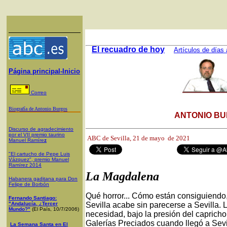
El recuadro de hoy
Artículos de días 
Página principal-Inicio
Correo
Biografía de Antonio Burgos
ANTONIO BU
Discurso de agradecimiento
por el VII premio taurino
ABC de Sevilla, 21
de mayo de 2021
Manuel Ramíre
z
"El cartucho de Pepe Luis
Vázquez", premio Manuel
Ramírez 2014
La Magdalena
Habanera gaditana para Don
Felipe de Borbón
Qué horror... Cómo están consiguiendo,
Fernando Santiago:
"Andalucía, ¿Tercer
Sevilla acabe sin parecerse a Sevilla.
Mundo?"
(El País, 10/7/2006)
necesidad, bajo la presión del caprich
Galerías Preciados cuando llegó a Sevil
La Semana Santa en El