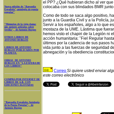
el PP? ¿Qué hubieran dicho al ver que
colocaba con sus blindados BMR junto a
Nueva edición de "Rapsodia
Española",antología de poesía
popular"
Como de todo se saca algo positivo, ha 
junto a la Guardia Civil y a la Policía, 
Servir a los españoles, algo a lo que 
"Memorias de la vieja dama:
mis mejores artículos sobre
mostaza de la UME. Lástima que fuera
Sevilla", de Antonio Burgos
hemos visto el chapiri de la Legión ni
OTROS LIBROS DE
acción humanitaria: "Fiel Regular hasta
ANTONIO BURGOS
últimos por la cadencia de sus pasos ha
vida junto a las fuerzas de seguridad 
LIBROS DE ANTONIO
BURGOS PUBLICADOS POR
abnegación y la obediencia constituci
PLANETA
OBRAS DE ANTONIO
BURGOS EN "LA ESFERA DE
LOS LIBROS"
Correo
Si quiere usted enviar al
este correo electrónico
COMPRA POR INTERNET DE
LIBROS DE A.B. CON
EDICIONES AGOTADAS
"Rapsodia Española: Antología
de la Poesía Popular", de
Antonio Burgos