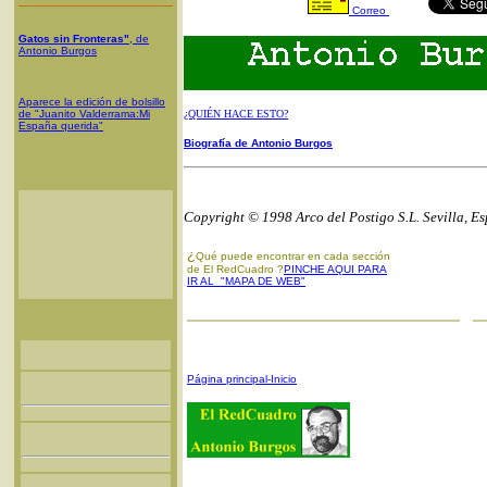
Correo
Gatos sin Fronteras"
, de
Antonio Burgos
Aparece la edición de bolsillo
de "Juanito Valderrama:Mi
¿QUIÉN HACE ESTO?
España querida"
Biografía de Antonio Burgos
Copyright © 1998 Arco del Postigo S.L. Sevilla, E
¿
Qué puede encontrar en cada sección
de El RedCuadro ?
PINCHE AQUI PARA
IR AL "MAPA DE WEB"
Página principal-Inicio