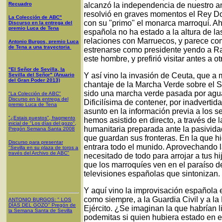
Recuadro
alcanzó la independencia de nuestro a
resolvió en graves momentos el Rey Do
La Colección de ABC"
con su "primo" el monarca marroquí. Ah
Discurso en la entrega del
premio Luca de Tena
española no ha estado a la altura de las
relaciones con Marruecos, y parece co
Antonio Burgos, premio Luca
de Tena a una trayectoria
estrenarse como presidente yendo a Rab
este hombre, y prefirió visitar antes a 
"El Señor de Sevilla, la
Y así vino la invasión de Ceuta, que a
Sevilla del Señor" (Anuario
del Gran Poder 2013)
chantaje de la Marcha Verde sobre el 
sido una marcha verde pasada por agua,
"La Colección de ABC"
Discurso en la entrega del
Dificilísima de contener, por inadvertid
premio Luca de Tena
asunto en la información previa a los s
"¿Estais puestos", fragmento
hemos asistido en directo, a través de 
inicial de "Los días del gozo",
humanitaria preparada ante la pasivida
Pregón Semana Santa 2008
que guardan sus fronteras. En la que hi
Discurso para presentar
entrara todo el munido. Aprovechando 
"Sevilla en su plaza de toros a
través del Archivo de ABC"
necesitado de todo para arrojar a tus hi
que los marroquíes ven en el paraíso 
televisiones españolas que sintonizan.
Y aquí vino la improvisación española e
como siempre, a la Guardia Civil y a la 
ANTONIO BURGOS
: "
LOS
DÍAS DEL GOZO
"
Pregón de
Ejército. ¿Se imaginan la que habrían l
la Semana Santa
de Sevilla
podemitas si quien hubiera estado en e