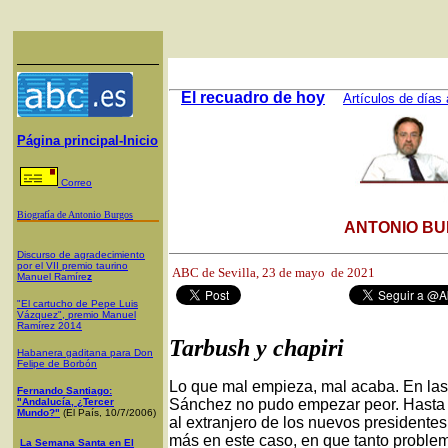
El recuadro de hoy
Artículos de días 
Página principal-Inicio
Correo
Biografía de Antonio Burgos
ANTONIO BU
Discurso de agradecimiento
por el VII premio taurino
ABC de Sevilla, 23
de mayo de 2021
Manuel Ramíre
z
"El cartucho de Pepe Luis
Vázquez", premio Manuel
Ramírez 2014
Tarbush y chapiri
Habanera gaditana para Don
Felipe de Borbón
Lo que mal empieza, mal acaba. En las
Fernando Santiago:
"Andalucía, ¿Tercer
Sánchez no pudo empezar peor. Hasta e
Mundo?"
(El País, 10/7/2006)
al extranjero de los nuevos presidente
más en este caso, en que tanto proble
La Semana Santa en El