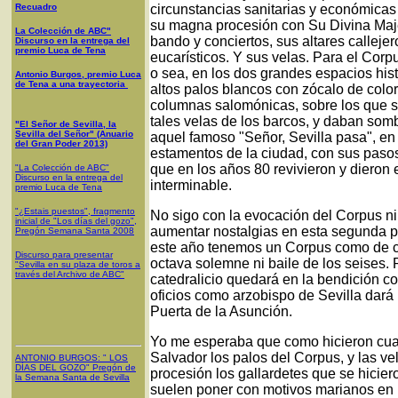
Recuadro
circunstancias sanitarias y económicas
su magna procesión con Su Divina Majes
La Colección de ABC"
bando y conciertos, sus altares callej
Discurso en la entrega del
premio Luca de Tena
eucarísticos. Y sus velas. Para el Corp
o sea, en los dos grandes espacios hist
Antonio Burgos, premio Luca
de Tena a una trayectoria
altos palos blancos con zócalo de color
columnas salomónicas, sobre los que se
tales velas de los barcos, y daban somb
"El Señor de Sevilla, la
Sevilla del Señor" (Anuario
aquel famoso "Señor, Sevilla pasa", en
del Gran Poder 2013)
estamentos de la ciudad, con sus pasos 
que en los años 80 revivieron y dieron 
"La Colección de ABC"
Discurso en la entrega del
interminable.
premio Luca de Tena
"¿Estais puestos", fragmento
No sigo con la evocación del Corpus ni
inicial de "Los días del gozo",
aumentar nostalgias en esta segunda 
Pregón Semana Santa 2008
este año tenemos un Corpus como de 
Discurso para presentar
octava solemne ni baile de los seises.
"Sevilla en su plaza de toros a
través del Archivo de ABC"
catedralicio quedará en la bendición co
oficios como arzobispo de Sevilla dar
Puerta de la Asunción.
Yo me esperaba que como hicieron cuand
Salvador los palos del Corpus, y las vel
ANTONIO BURGOS
: "
LOS
DÍAS DEL GOZO
"
Pregón de
procesión los gallardetes que se hicier
la Semana Santa
de Sevilla
suelen poner con motivos marianos en l