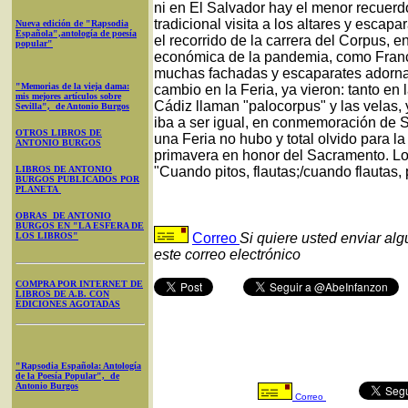
ni en El Salvador hay el menor recuerd
tradicional visita a los altares y escap
Nueva edición de "Rapsodia
Española",antología de poesía
el recorrido de la carrera del Corpus, en
popular"
económica de la pandemia, como Franco
muchas fachadas y escaparates adornad
"Memorias de la vieja dama:
cambio en la Feria, ya vieron: tanto en
mis mejores artículos sobre
Cádiz llaman "palocorpus" y las velas, y
Sevilla", de Antonio Burgos
iba a ser igual, en conmemoración de 
OTROS LIBROS DE
una Feria no hubo y total olvido para la 
ANTONIO BURGOS
primavera en honor del Sacramento. Lo
LIBROS DE ANTONIO
"Cuando pitos, flautas;/cuando flautas, 
BURGOS PUBLICADOS POR
PLANETA
OBRAS DE ANTONIO
BURGOS EN "LA ESFERA DE
LOS LIBROS"
Correo
Si quiere usted enviar al
este correo electrónico
COMPRA POR INTERNET DE
LIBROS DE A.B. CON
EDICIONES AGOTADAS
"Rapsodia Española: Antología
de la Poesía Popular", de
Antonio Burgos
Correo