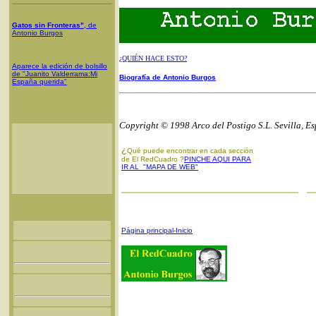
Gatos sin Fronteras"
, de
Antonio Burgos
¿QUIÉN HACE ESTO?
Aparece la edición de bolsillo
de "Juanito Valderrama:Mi
Biografía de Antonio Burgos
España querida"
Copyright © 1998 Arco del Postigo S.L. Sevilla, E
¿
Qué puede encontrar en cada sección
de El RedCuadro ?
PINCHE AQUI PARA
IR AL "MAPA DE WEB"
Página principal-Inicio