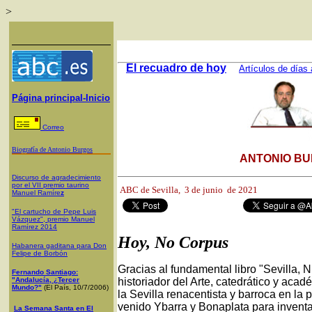
>
El recuadro de hoy
Artículos de días 
Página principal-Inicio
Correo
Biografía de Antonio Burgos
ANTONIO BU
Discurso de agradecimiento
por el VII premio taurino
ABC de Sevilla, 3
de junio de 2021
Manuel Ramíre
z
"El cartucho de Pepe Luis
Vázquez", premio Manuel
Ramírez 2014
Hoy, No Corpus
Habanera gaditana para Don
Felipe de Borbón
Gracias al fundamental libro "Sevilla,
Fernando Santiago:
"Andalucía, ¿Tercer
historiador del Arte, catedrático y aca
Mundo?"
(El País, 10/7/2006)
la Sevilla renacentista y barroca en la
venido Ybarra y Bonaplata para inventa
La Semana Santa en El