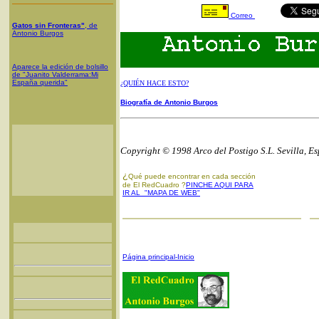
Correo
Gatos sin Fronteras"
, de
Antonio Burgos
Aparece la edición de bolsillo
de "Juanito Valderrama:Mi
España querida"
¿QUIÉN HACE ESTO?
Biografía de Antonio Burgos
Copyright © 1998 Arco del Postigo S.L. Sevilla, E
¿
Qué puede encontrar en cada sección
de El RedCuadro ?
PINCHE AQUI PARA
IR AL "MAPA DE WEB"
Página principal-Inicio