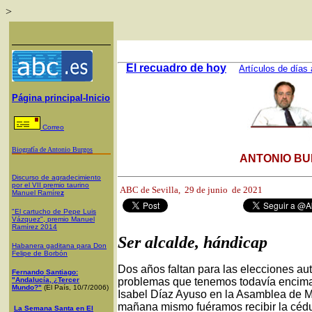
>
El recuadro de hoy
Artículos de días 
Página principal-Inicio
Correo
Biografía de Antonio Burgos
ANTONIO BU
Discurso de agradecimiento
por el VII premio taurino
ABC de Sevilla, 29
de junio de 2021
Manuel Ramíre
z
"El cartucho de Pepe Luis
Vázquez", premio Manuel
Ramírez 2014
Ser alcalde, hándicap
Habanera gaditana para Don
Felipe de Borbón
Dos años faltan para las elecciones au
Fernando Santiago:
"Andalucía, ¿Tercer
problemas que tenemos todavía encima,
Mundo?"
(El País, 10/7/2006)
Isabel Díaz Ayuso en la Asamblea de M
mañana mismo fuéramos recibir la cédu
La Semana Santa en El