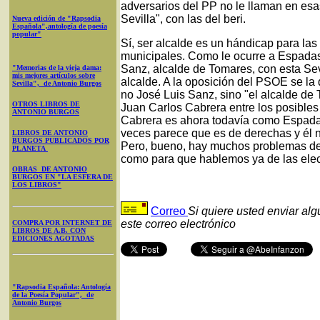
adversarios del PP no le llaman en esa
Sevilla", con las del beri.
Nueva edición de "Rapsodia
Española",antología de poesía
popular"
Sí, ser alcalde es un hándicap para la
municipales. Como le ocurre a Espadas 
Sanz, alcalde de Tomares, con esta Sev
"Memorias de la vieja dama:
mis mejores artículos sobre
alcalde. A la oposición del PSOE se la 
Sevilla", de Antonio Burgos
no José Luis Sanz, sino "el alcalde de 
OTROS LIBROS DE
Juan Carlos Cabrera entre los posible
ANTONIO BURGOS
Cabrera es ahora todavía como Espadas e
veces parece que es de derechas y él no
LIBROS DE ANTONIO
BURGOS PUBLICADOS POR
Pero, bueno, hay muchos problemas de 
PLANETA
como para que hablemos ya de las ele
OBRAS DE ANTONIO
BURGOS EN "LA ESFERA DE
LOS LIBROS"
Correo
Si quiere usted enviar al
este correo electrónico
COMPRA POR INTERNET DE
LIBROS DE A.B. CON
EDICIONES AGOTADAS
"Rapsodia Española: Antología
de la Poesía Popular", de
Antonio Burgos