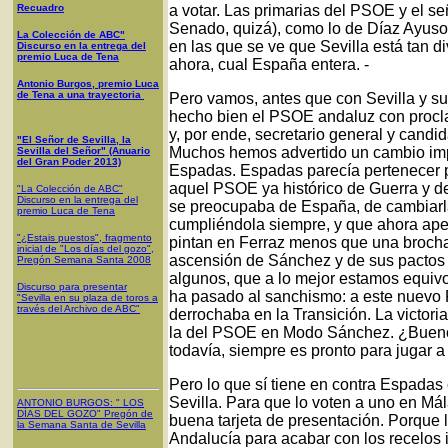
Recuadro
a votar. Las primarias del PSOE y el s
Senado, quizá), como lo de Díaz Ayuso
La Colección de ABC"
en las que se ve que Sevilla está tan d
Discurso en la entrega del
premio Luca de Tena
ahora, cual España entera. -
Antonio Burgos, premio Luca
de Tena a una trayectoria
Pero vamos, antes que con Sevilla y s
hecho bien el PSOE andaluz con procl
y, por ende, secretario general y cand
"El Señor de Sevilla, la
Muchos hemos advertido un cambio imp
Sevilla del Señor" (Anuario
del Gran Poder 2013)
Espadas. Espadas parecía pertenecer p
aquel PSOE ya histórico de Guerra y de
"La Colección de ABC"
Discurso en la entrega del
se preocupaba de España, de cambiarla 
premio Luca de Tena
cumpliéndola siempre, y que ahora apen
"¿Estais puestos", fragmento
pintan en Ferraz menos que una brocha 
inicial de "Los días del gozo",
ascensión de Sánchez y de sus pactos c
Pregón Semana Santa 2008
algunos, que a lo mejor estamos equiv
Discurso para presentar
ha pasado al sanchismo: a este nuevo 
"Sevilla en su plaza de toros a
través del Archivo de ABC"
derrochaba en la Transición. La victor
la del PSOE en Modo Sánchez. ¿Bueno
todavía, siempre es pronto para jugar a
Pero lo que sí tiene en contra Espadas
Sevilla. Para que lo voten a uno en Má
ANTONIO BURGOS
: "
LOS
DÍAS DEL GOZO
"
Pregón de
buena tarjeta de presentación. Porque
la Semana Santa
de Sevilla
Andalucía para acabar con los recelos i