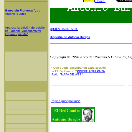
Correo
Gatos sin Fronteras"
, de
Antonio Burgos
Aparece la edición de bolsillo
¿QUIÉN HACE ESTO?
de "Juanito Valderrama:Mi
España querida"
Biografía de Antonio Burgos
Copyright © 1998 Arco del Postigo S.L. Sevilla, E
¿
Qué puede encontrar en cada sección
de El RedCuadro ?
PINCHE AQUI PARA
IR AL "MAPA DE WEB"
Página principal-Inicio