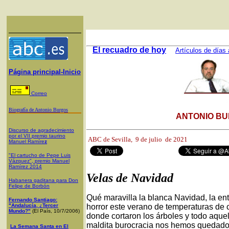
El recuadro de hoy
Artículos de días 
Página principal-Inicio
Correo
Biografía de Antonio Burgos
ANTONIO BU
Discurso de agradecimiento
por el VII premio taurino
ABC de Sevilla, 9
de julio de 2021
Manuel Ramíre
z
"El cartucho de Pepe Luis
Vázquez", premio Manuel
Ramírez 2014
Velas de Navidad
Habanera gaditana para Don
Felipe de Borbón
Qué maravilla la blanca Navidad, la ent
Fernando Santiago:
"Andalucía, ¿Tercer
horror este verano de temperaturas de 
Mundo?"
(El País, 10/7/2006)
donde cortaron los árboles y todo aque
maldita burocracia nos hemos quedado s
La Semana Santa en El