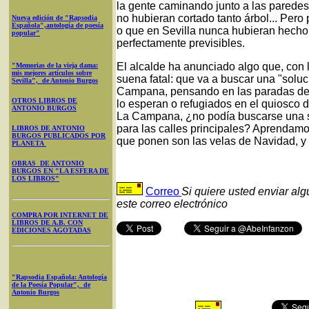
la gente caminando junto a las paredes
no hubieran cortado tanto árbol... Pero
Nueva edición de "Rapsodia
Española",antología de poesía
o que en Sevilla nunca hubieran hecho
popular"
perfectamente previsibles.
El alcalde ha anunciado algo que, con 
"Memorias de la vieja dama:
mis mejores artículos sobre
suena fatal: que va a buscar una "soluc
Sevilla", de Antonio Burgos
Campana, pensando en las paradas de 
OTROS LIBROS DE
lo esperan o refugiados en el quiosco 
ANTONIO BURGOS
La Campana, ¿no podía buscarse una so
para las calles principales? Aprendam
LIBROS DE ANTONIO
BURGOS PUBLICADOS POR
que ponen son las velas de Navidad, y 
PLANETA
OBRAS DE ANTONIO
BURGOS EN "LA ESFERA DE
LOS LIBROS"
Correo
Si quiere usted enviar al
este correo electrónico
COMPRA POR INTERNET DE
LIBROS DE A.B. CON
EDICIONES AGOTADAS
"Rapsodia Española: Antología
de la Poesía Popular", de
Antonio Burgos