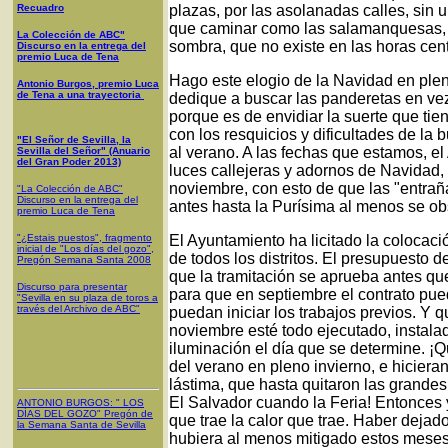
Recuadro
plazas, por las asolanadas calles, sin
que caminar como las salamanquesas, ju
La Colección de ABC"
sombra, que no existe en las horas centr
Discurso en la entrega del
premio Luca de Tena
Hago este elogio de la Navidad en plen
Antonio Burgos, premio Luca
de Tena a una trayectoria
dedique a buscar las panderetas en vez
porque es de envidiar la suerte que ti
con los resquicios y dificultades de la 
"El Señor de Sevilla, la
al verano. A las fechas que estamos, el
Sevilla del Señor" (Anuario
del Gran Poder 2013)
luces callejeras y adornos de Navidad,
noviembre, con esto de que las "entrañ
"La Colección de ABC"
Discurso en la entrega del
antes hasta la Purísima al menos se ob
premio Luca de Tena
"¿Estais puestos", fragmento
El Ayuntamiento ha licitado la colocaci
inicial de "Los días del gozo",
de todos los distritos. El presupuesto 
Pregón Semana Santa 2008
que la tramitación se aprueba antes q
Discurso para presentar
para que en septiembre el contrato pue
"Sevilla en su plaza de toros a
través del Archivo de ABC"
puedan iniciar los trabajos previos. Y 
noviembre esté todo ejecutado, instala
iluminación el día que se determine. ¡Q
del verano en pleno invierno, e hicieran
lástima, que hasta quitaron las grande
El Salvador cuando la Feria! Entonces 
ANTONIO BURGOS
: "
LOS
DÍAS DEL GOZO
"
Pregón de
que trae la calor que trae. Haber deja
la Semana Santa
de Sevilla
hubiera al menos mitigado estos meses q