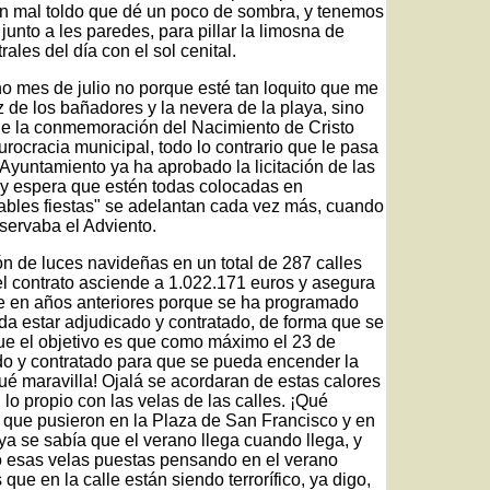
 un mal toldo que dé un poco de sombra, y tenemos
nto a les paredes, para pillar la limosna de
ales del día con el sol cenital.
o mes de julio no porque esté tan loquito que me
 de los bañadores y la nevera de la playa, sino
ene la conmemoración del Nacimiento de Cristo
burocracia municipal, todo lo contrario que le pasa
 Ayuntamiento ya ha aprobado la licitación de las
 y espera que estén todas colocadas en
ables fiestas" se adelantan cada vez más, cuando
servaba el Adviento.
ón de luces navideñas en un total de 287 calles
del contrato asciende a 1.022.171 euros y asegura
ue en años anteriores porque se ha programado
da estar adjudicado y contratado, de forma que se
que el objetivo es que como máximo el 23 de
do y contratado para que se pueda encender la
ué maravilla! Ojalá se acordaran de estas calores
 lo propio con las velas de las calles. ¡Qué
s que pusieron en la Plaza de San Francisco y en
ya se sabía que el verano llega cuando llega, y
do esas velas puestas pensando en el verano
ue en la calle están siendo terrorífico, ya digo,