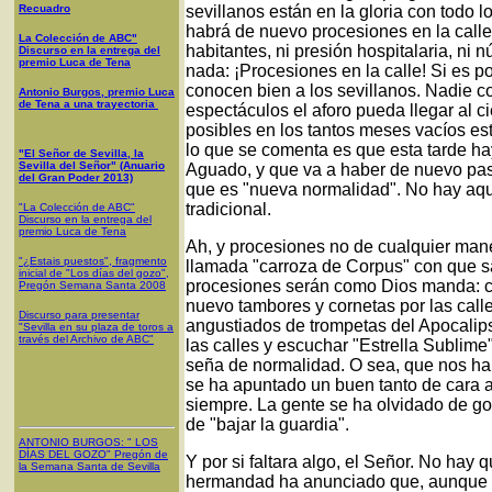
Recuadro
sevillanos están en la gloria con todo 
habrá de nuevo procesiones en la calle
La Colección de ABC"
habitantes, ni presión hospitalaria, ni n
Discurso en la entrega del
premio Luca de Tena
nada: ¡Procesiones en la calle! Si es p
conocen bien a los sevillanos. Nadie co
Antonio Burgos, premio Luca
de Tena a una trayectoria
espectáculos el aforo pueda llegar al c
posibles en los tantos meses vacíos e
lo que se comenta es que esta tarde ha
"El Señor de Sevilla, la
Sevilla del Señor" (Anuario
Aguado, y que va a haber de nuevo paso
del Gran Poder 2013)
que es "nueva normalidad". No hay aqu
tradicional.
"La Colección de ABC"
Discurso en la entrega del
premio Luca de Tena
Ah, y procesiones no de cualquier man
"¿Estais puestos", fragmento
llamada "carroza de Corpus" con que sa
inicial de "Los días del gozo",
procesiones serán como Dios manda: c
Pregón Semana Santa 2008
nuevo tambores y cornetas por las call
Discurso para presentar
angustiados de trompetas del Apocalipsi
"Sevilla en su plaza de toros a
través del Archivo de ABC"
las calles y escuchar "Estrella Sublim
seña de normalidad. O sea, que nos ha
se ha apuntado un buen tanto de cara al
siempre. La gente se ha olvidado de gol
de "bajar la guardia".
ANTONIO BURGOS
: "
LOS
DÍAS DEL GOZO
"
Pregón de
Y por si faltara algo, el Señor. No hay
la Semana Santa
de Sevilla
hermandad ha anunciado que, aunque un