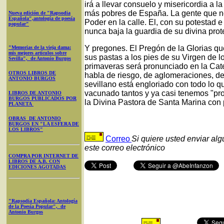
irá a llevar consuelo y misericordia a l
más pobres de España. La gente que no
Nueva edición de "Rapsodia
Española",antología de poesía
Poder en la calle. El, con su potestad e
popular"
nunca baja la guardia de su divina prot
Y pregones. El Pregón de la Glorias qu
"Memorias de la vieja dama:
mis mejores artículos sobre
sus pastas a los pies de su Virgen de 
Sevilla", de Antonio Burgos
primaveras será pronunciado en la Cate
OTROS LIBROS DE
habla de riesgo, de aglomeraciones, de
ANTONIO BURGOS
sevillano está engloriado con todo lo q
vacunado tantos y ya casi tenemos "pro
LIBROS DE ANTONIO
BURGOS PUBLICADOS POR
la Divina Pastora de Santa Marina con 
PLANETA
OBRAS DE ANTONIO
BURGOS EN "LA ESFERA DE
LOS LIBROS"
Correo
Si quiere usted enviar al
este correo electrónico
COMPRA POR INTERNET DE
LIBROS DE A.B. CON
EDICIONES AGOTADAS
"Rapsodia Española: Antología
de la Poesía Popular", de
Antonio Burgos