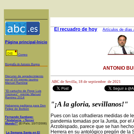
El recuadro de hoy
Artículos de días 
Página principal-Inicio
Correo
Biografía de Antonio Burgos
ANTONIO BU
Discurso de agradecimiento
por el VII premio taurino
ABC de Sevilla, 18
de septiembre de 2021
Manuel Ramíre
z
"El cartucho de Pepe Luis
Vázquez", premio Manuel
Ramírez 2014
"¡A la gloria, sevillanos!"
Habanera gaditana para Don
Felipe de Borbón
Pues con las cofradieras medidas de lev
Fernando Santiago:
"Andalucía, ¿Tercer
pandemia tomadas por la Junta, por el A
Mundo?"
(El País, 10/7/2006)
Arzobispado, parece que se han hecho
Herrera en su antológico pregón de la S
La Semana Santa en El