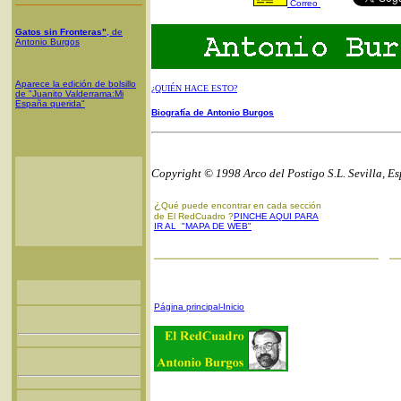
Correo
Gatos sin Fronteras"
, de
Antonio Burgos
Aparece la edición de bolsillo
¿QUIÉN HACE ESTO?
de "Juanito Valderrama:Mi
España querida"
Biografía de Antonio Burgos
Copyright © 1998 Arco del Postigo S.L. Sevilla, E
¿
Qué puede encontrar en cada sección
de El RedCuadro ?
PINCHE AQUI PARA
IR AL "MAPA DE WEB"
Página principal-Inicio