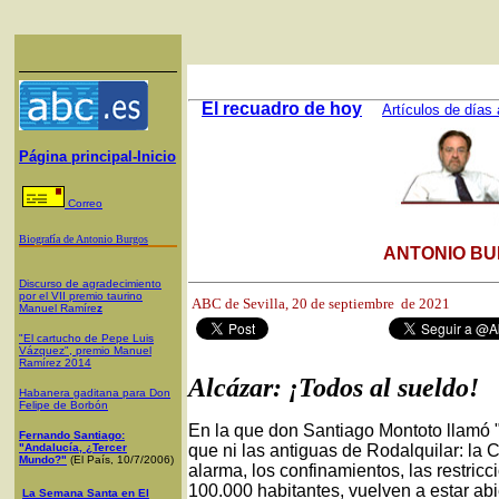
El recuadro de hoy
Artículos de días 
Página principal-Inicio
Correo
Biografía de Antonio Burgos
ANTONIO BU
Discurso de agradecimiento
por el VII premio taurino
ABC de Sevilla, 20
de septiembre de 2021
Manuel Ramíre
z
"El cartucho de Pepe Luis
Vázquez", premio Manuel
Ramírez 2014
Alcázar: ¡Todos al sueldo!
Habanera gaditana para Don
Felipe de Borbón
En la que don Santiago Montoto llamó "
Fernando Santiago:
"Andalucía, ¿Tercer
que ni las antiguas de Rodalquilar: la 
Mundo?"
(El País, 10/7/2006)
alarma, los confinamientos, las restricc
100.000 habitantes, vuelven a estar abi
La Semana Santa en El