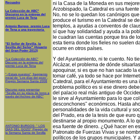
Recuadro
ni la Casa de la Moneda en sus mejores 
Arzobispado, la Catedral es una fuente 
La Colección de ABC"
No, no se lo quedan los canónigos que 
Discurso en la entrega del
premio Luca de Tena
produce el turismo en la Catedral se de
templos, a ayudas a conventos de claus
Antonio Burgos, premio Luca
de Tena a una trayectoria
sí que hay solidaridad y ayuda a la pob
le cuadran las cuentas porque tira de lo
esta tierra donde los fieles no suelen da
"El Señor de Sevilla, la
Sevilla del Señor" (Anuario
ocurre en otros países.
del Gran Poder 2013)
Y del Ayuntamiento, ni te cuento. No ti
"La Colección de ABC"
Discurso en la entrega del
Alcázar, el problema de dónde situarl
premio Luca de Tena
apoquinar, si es que no han sacado la 
"¿Estais puestos", fragmento
tomar café, ya todo se hace por Internet
inicial de "Los días del gozo",
Catedral, para el Ayuntamiento es una i
Pregón Semana Santa 2008
problema político es si ese dinero deb
Discurso para presentar
del palacio real más antiguo de Occiden
"Sevilla en su plaza de toros a
través del Archivo de ABC"
le sirve al Ayuntamiento para lo que co
desconchones" económicos. Hasta ahora
personalidades de la vida cultural y so
del Prado, era de la tesis de que euro 
destinarse al propio monumento. A lo qu
esa fuente de dinero. ¿Qué hacer en est
ANTONIO BURGOS
: "
LOS
DÍAS DEL GOZO
"
Pregón de
Patronato de Fuerzas Vivas y se nombr
la Semana Santa
de Sevilla
políticos de los grupos municipales. Y a