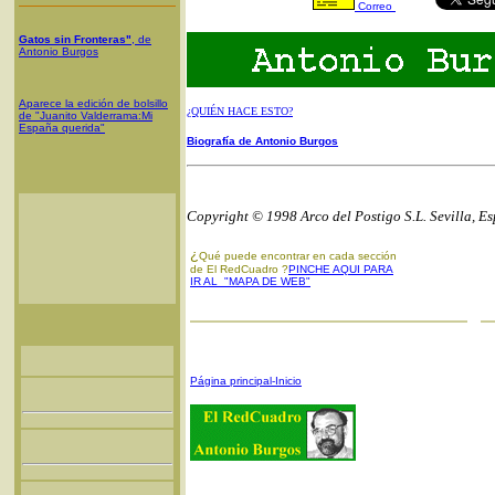
Correo
Gatos sin Fronteras"
, de
Antonio Burgos
Aparece la edición de bolsillo
¿QUIÉN HACE ESTO?
de "Juanito Valderrama:Mi
España querida"
Biografía de Antonio Burgos
Copyright © 1998 Arco del Postigo S.L. Sevilla, E
¿
Qué puede encontrar en cada sección
de El RedCuadro ?
PINCHE AQUI PARA
IR AL "MAPA DE WEB"
Página principal-Inicio