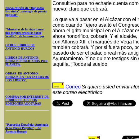
Consultivo para no echarle cuenta como 
Nueva edición de "Rapsodia
nuevo, claro que cobrará.
Española",antología de poesía
popular"
Lo que va a pasar en el Alcázar con e
como cuando Tejero asaltó el Congreso
"Memorias de la vieja dama:
ahora el grito municipal en el Alcázar e
mis mejores artículos sobre
ahora honorífico, cobrará. Y el alcaide,
Sevilla", de Antonio Burgos
con Alfonso XIII el marqués de Vega Inc
OTROS LIBROS DE
también cobrará. Y por si fuera poco, p
ANTONIO BURGOS
pasado de ser el palacio real más anti
LIBROS DE ANTONIO
Ayuntamiento. Y no quiere testigos sin
BURGOS PUBLICADOS POR
taquilla. ¡Todos al sueldo!
PLANETA
OBRAS DE ANTONIO
BURGOS EN "LA ESFERA DE
LOS LIBROS"
Correo
Si quiere usted enviar al
este correo electrónico
COMPRA POR INTERNET DE
LIBROS DE A.B. CON
EDICIONES AGOTADAS
"Rapsodia Española: Antología
de la Poesía Popular", de
Antonio Burgos