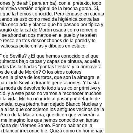
es (y de ahí, para arriba), con el pretexto, todo
 primitiva versión original de la brocha gorda. Sí,
a que la hemos conocido. Pero téngase en cuenta
cuando se usó como medida higiénica contra las
illa encalada y blanca que ha pasado por típica y
surgió de la cal de Morón usada como remedio
í se ahondan dos metros en el suelo y te salen
 resca en tres desconchones de la pared y te
 valiosas policromías y dibujos en estuco.
l" de Sevilla? ¿El que hemos conocido o el que
uitectos bajo capas y capas de pintura, aquella
das las fachadas "por las fiestas" y la primavera
os de cal de Morón? O los otros colores
 en la plaza de los toros, que son la almagra, el
aparecido Sevilla durante generaciones. Y hasta
ta moda de devolverlo todo a su color primitivo y
noció, y a este paso no vamos a reconocer muchos
la vida. Me ha ocurrido al pasar por delante de
Moneda, cuya piedra han dejado Blanco Nuclear y
 a los que conocieron los antiguos vecinos de la
al Arco de la Macarena, que dicen que volverán a
o me imagino los que hemos conocido en tantas
ana del Viernes Santo. Por no hablar de la
n blancor irreconocible. Quizá como un homenaje