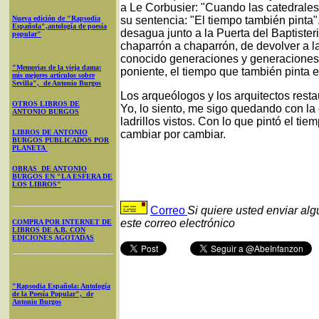
a Le Corbusier: "Cuando las catedrale
Nueva edición de "Rapsodia
su sentencia: "El tiempo también pinta".
Española",antología de poesía
desagua junto a la Puerta del Baptister
popular"
chaparrón a chaparrón, de devolver a la
conocido generaciones y generaciones.
"Memorias de la vieja dama:
poniente, el tiempo que también pinta e
mis mejores artículos sobre
Sevilla", de Antonio Burgos
Los arqueólogos y los arquitectos resta
OTROS LIBROS DE
Yo, lo siento, me sigo quedando con la 
ANTONIO BURGOS
ladrillos vistos. Con lo que pintó el t
LIBROS DE ANTONIO
cambiar por cambiar.
BURGOS PUBLICADOS POR
PLANETA
OBRAS DE ANTONIO
BURGOS EN "LA ESFERA DE
LOS LIBROS"
Correo
Si quiere usted enviar al
este correo electrónico
COMPRA POR INTERNET DE
LIBROS DE A.B. CON
EDICIONES AGOTADAS
"Rapsodia Española: Antología
de la Poesía Popular", de
Antonio Burgos