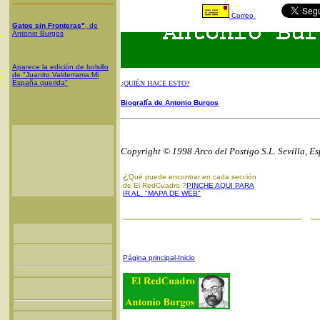
Correo
Gatos sin Fronteras"
, de
Antonio Burgos
Aparece la edición de bolsillo
de "Juanito Valderrama:Mi
España querida"
¿QUIÉN HACE ESTO?
Biografía de Antonio Burgos
Copyright © 1998 Arco del Postigo S.L. Sevilla, E
¿
Qué puede encontrar en cada sección
de El RedCuadro ?
PINCHE AQUI PARA
IR AL "MAPA DE WEB"
Página principal-Inicio