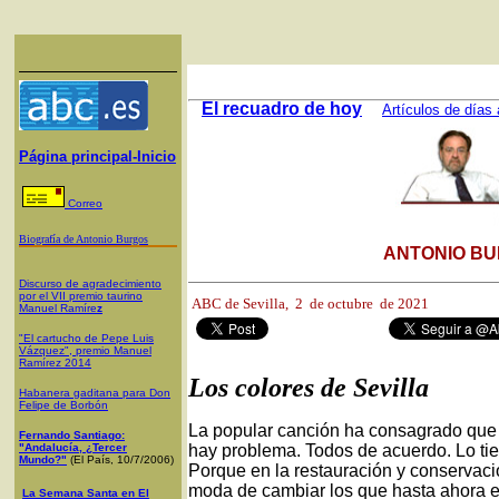
El recuadro de hoy
Artículos de días 
Página principal-Inicio
Correo
Biografía de Antonio Burgos
ANTONIO BU
Discurso de agradecimiento
por el VII premio taurino
ABC de Sevilla, 2
de octubre de 2021
Manuel Ramíre
z
"El cartucho de Pepe Luis
Vázquez", premio Manuel
Ramírez 2014
Los colores de Sevilla
Habanera gaditana para Don
Felipe de Borbón
La popular canción ha consagrado que "
Fernando Santiago:
"Andalucía, ¿Tercer
hay problema. Todos de acuerdo. Lo tie
Mundo?"
(El País, 10/7/2006)
Porque en la restauración y conservac
moda de cambiar los que hasta ahora era
La Semana Santa en El