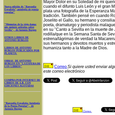
Mayor Dolor en su Soledad de mi queri
cuando el difunto Luis León y el gran
Nueva edición de "Rapsodia
Española",antología de poesía
plata una fotografía de la Esperanza M
popular"
tradición. También pensé en cuando Rod
Joselito el Gallo, su hermano y consili
poeta, dramaturgo y periodista malagu
"Memorias de la vieja dama:
mis mejores artículos sobre
en su "Canto a Sevilla en la muerte de J
Sevilla", de Antonio Burgos
rodilla/que en la Semana Santa de Sev
OTROS LIBROS DE
estrena/lágrimas de verdad la Macarena
ANTONIO BURGOS
sus hermanos y devotos muertos y estr
humaniza tanto a la Madre de Dios.
LIBROS DE ANTONIO
BURGOS PUBLICADOS POR
PLANETA
OBRAS DE ANTONIO
BURGOS EN "LA ESFERA DE
Correo
Si quiere usted enviar al
LOS LIBROS"
este correo electrónico
COMPRA POR INTERNET DE
LIBROS DE A.B. CON
EDICIONES AGOTADAS
"Rapsodia Española: Antología
de la Poesía Popular", de
Antonio Burgos
Correo