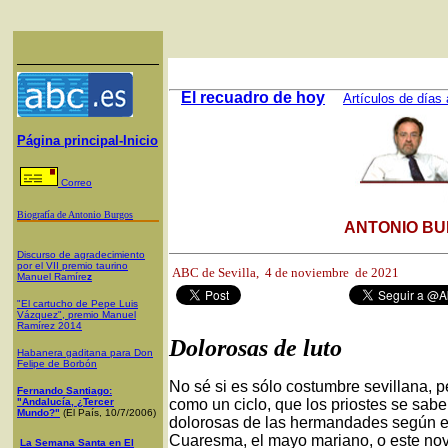
El recuadro de hoy
Artículos de días 
Página principal-Inicio
Correo
Biografía de Antonio Burgos
ANTONIO BU
Discurso de agradecimiento
por el VII premio taurino
ABC de Sevilla, 4
de noviembre de 2021
Manuel Ramíre
z
"El cartucho de Pepe Luis
Vázquez", premio Manuel
Ramírez 2014
Dolorosas de luto
Habanera gaditana para Don
Felipe de Borbón
No sé si es sólo costumbre sevillana, pe
Fernando Santiago:
"Andalucía, ¿Tercer
como un ciclo, que los priostes se sabe
Mundo?"
(El País, 10/7/2006)
dolorosas de las hermandades según el t
Cuaresma, el mayo mariano, o este nov
La Semana Santa en El