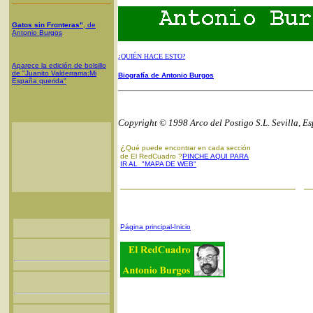
Gatos sin Fronteras"
, de
Antonio Burgos
¿QUIÉN HACE ESTO?
Aparece la edición de bolsillo
de "Juanito Valderrama:Mi
Biografía de Antonio Burgos
España querida"
Copyright © 1998 Arco del Postigo S.L. Sevilla, E
¿
Qué puede encontrar en cada sección
de El RedCuadro ?
PINCHE AQUI PARA
IR AL "MAPA DE WEB"
Página principal-Inicio