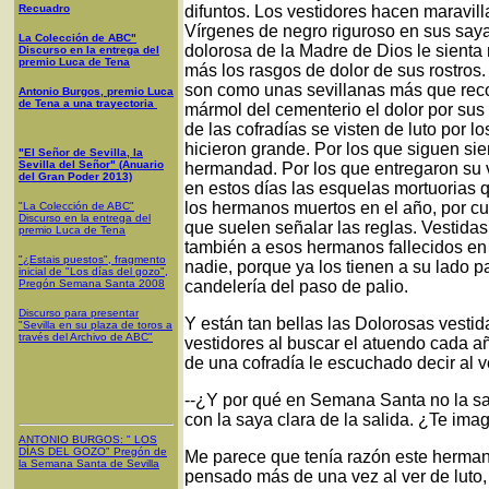
Recuadro
difuntos. Los vestidores hacen maravill
Vírgenes de negro riguroso en sus say
La Colección de ABC"
dolorosa de la Madre de Dios le sienta 
Discurso en la entrega del
premio Luca de Tena
más los rasgos de dolor de sus rostros.
son como unas sevillanas más que rec
Antonio Burgos, premio Luca
de Tena a una trayectoria
mármol del cementerio el dolor por sus 
de las cofradías se visten de luto por 
hicieron grande. Por los que siguen si
"El Señor de Sevilla, la
Sevilla del Señor" (Anuario
hermandad. Por los que entregaron su v
del Gran Poder 2013)
en estos días las esquelas mortuorias 
los hermanos muertos en el año, por cu
"La Colección de ABC"
Discurso en la entrega del
que suelen señalar las reglas. Vestidas
premio Luca de Tena
también a esos hermanos fallecidos en
"¿Estais puestos", fragmento
nadie, porque ya los tienen a su lado par
inicial de "Los días del gozo",
Pregón Semana Santa 2008
candelería del paso de palio.
Discurso para presentar
Y están tan bellas las Dolorosas vestid
"Sevilla en su plaza de toros a
través del Archivo de ABC"
vestidores al buscar el atuendo cada 
de una cofradía le escuchado decir al ve
--¿Y por qué en Semana Santa no la s
con la saya clara de la salida. ¿Te imag
ANTONIO BURGOS
: "
LOS
DÍAS DEL GOZO
"
Pregón de
Me parece que tenía razón este herman
la Semana Santa
de Sevilla
pensado más de una vez al ver de luto,