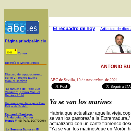
El recuadro de hoy
Artículos de días 
Página principal-Inicio
Correo
Biografía de Antonio Burgos
ANTONIO BU
Discurso de agradecimiento
por el VII premio taurino
ABC de Sevilla, 10
de noviembre de 2021
Manuel Ramíre
z
"El cartucho de Pepe Luis
Vázquez", premio Manuel
Ramírez 2014
Ya se van los marines
Habanera gaditana para Don
Felipe de Borbón
Habría que actualizar aquella vieja cop
Fernando Santiago:
"Andalucía, ¿Tercer
se van los pastores/ a la Extremadura,/ 
Mundo?"
(El País, 10/7/2006)
actualizarla con un cante flamenco desd
"Ya se van los marines/que en Morón hab
La Semana Santa en El