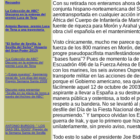
Recuadro
Con su retirada nos enteramos ahora de
conjunta hispano-norteamericana del S
La Colección de ABC"
aerotransportada en cualquier acción i
Discurso en la entrega del
premio Luca de Tena
África del Cuerpo de Infantería de Mari
fuente de riqueza para Morón y Arahal 
Antonio Burgos, premio Luca
de Tena a una trayectoria
obra civil española en el mantenimiento 
Visto cínicamente, mucho me parece qu
"El Señor de Sevilla, la
fuerza de los 800 marines en Morón, de
Sevilla del Señor" (Anuario
del Gran Poder 2013)
progre pseudopacifista manifestándose a
"bases fuera"? Pues de momento la de 
"La Colección de ABC"
Discurso en la entrega del
Escuadrón 496 de la Fuerza Aérea de 
premio Luca de Tena
con los marines, los seis aviones Ospr
"¿Estais puestos", fragmento
transporte militar en las acciones de 
inicial de "Los días del gozo",
porque el Gobierno americano, sea qui
Pregón Semana Santa 2008
fácilmente aquel 12 de octubre de 2003
Discurso para presentar
aspirante a llevar a España a su destr
"Sevilla en su plaza de toros a
través del Archivo de ABC"
manera pública y ostentosa, a todo el 
respeto a su bandera. No se levantó al
desfile del Día de la Fiesta Nacional d
presumiendo." Y tampoco olvidan los 
guerra de Irak, y que lo primero que hizo
unilaterlamente, sin previo aviso, nuest
ANTONIO BURGOS
: "
LOS
DÍAS DEL GOZO
"
Pregón de
la Semana Santa
de Sevilla
Todo esto lo sabe el presidente Joe Bi