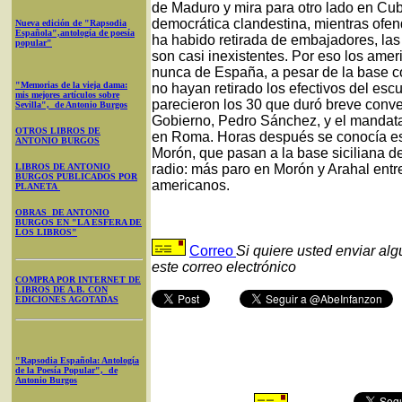
de Maduro y mira para otro lado en Cuba
democrática clandestina, mientras ofe
Nueva edición de "Rapsodia
Española",antología de poesía
ha habido retirada de embajadores, las
popular"
son casi inexistentes. Por eso los ame
nunca de España, a pesar de la base c
"Memorias de la vieja dama:
no hayan retirado los efectivos del es
mis mejores artículos sobre
parecieron los 30 que duró breve conve
Sevilla", de Antonio Burgos
Gobierno, Pedro Sánchez, y el mandat
OTROS LIBROS DE
en Roma. Horas después se conocía esta
ANTONIO BURGOS
Morón, que pasan a la base siciliana de
LIBROS DE ANTONIO
radio: más paro en Morón y Arahal entre
BURGOS PUBLICADOS POR
americanos.
PLANETA
OBRAS DE ANTONIO
BURGOS EN "LA ESFERA DE
LOS LIBROS"
Correo
Si quiere usted enviar al
este correo electrónico
COMPRA POR INTERNET DE
LIBROS DE A.B. CON
EDICIONES AGOTADAS
"Rapsodia Española: Antología
de la Poesía Popular", de
Antonio Burgos