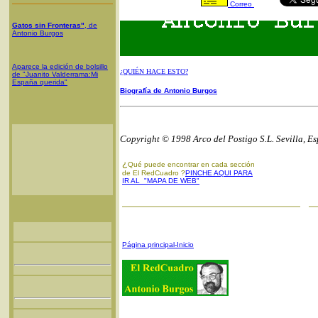
Correo
Gatos sin Fronteras"
, de
Antonio Burgos
Aparece la edición de bolsillo
¿QUIÉN HACE ESTO?
de "Juanito Valderrama:Mi
España querida"
Biografía de Antonio Burgos
Copyright © 1998 Arco del Postigo S.L. Sevilla, E
¿
Qué puede encontrar en cada sección
de El RedCuadro ?
PINCHE AQUI PARA
IR AL "MAPA DE WEB"
Página principal-Inicio