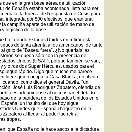
 que en la gran base aérea de utilización
ur de España estaba acontonada, lista para ser
nmediata, la Fuerza de Respuesta de Crisis para
na, integrada por 800 efectivos, que eran una
y la campiña aparte de utilización de mano de
y logística de la base.
e ha tardado Estados Unidos en retirar esta
spués de tanta afrenta a los americanos, de tanto
l grito de "Bases, fuera". ¿No queríais las
Morón se queda sólo con la presencia del
Estados Unidos (USAF), porque también se van,
ey y otros dos Super Hércules, usados para el
despliegue rápido. Digo que mucho me parece
en fuere quien ocupa la Casa Blanca, no olvida
, cuando, como dice el general Dávila, "un
ucción, José Luis Rodríguez Zapatero, ofendía de
pueblo estadounidense al no mostrar el debido
 paso de la bandera de los Estados Unidos en el
e España, un insulto del que hoy sigue
Estados Unidos que España chaqueteó en la
 Zapatero al llegar al poder fue retirar
ras tropas.
den, que España no le hace ascos a la dictadura