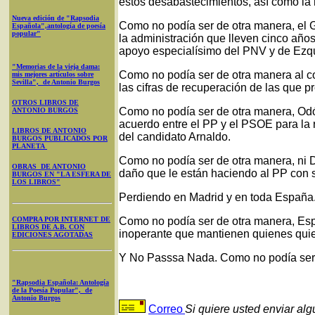
estos desabastecimientos, así como la r
Nueva edición de "Rapsodia
Como no podía ser de otra manera, el Go
Española",antología de poesía
popular"
la administración que lleven cinco año
apoyo especialísimo del PNV y de Ezq
"Memorias de la vieja dama:
Como no podía ser de otra manera al co
mis mejores artículos sobre
Sevilla", de Antonio Burgos
las cifras de recuperación de las que
OTROS LIBROS DE
Como no podía ser de otra manera, Odón
ANTONIO BURGOS
acuerdo entre el PP y el PSOE para la 
LIBROS DE ANTONIO
del candidato Arnaldo.
BURGOS PUBLICADOS POR
PLANETA
Como no podía ser de otra manera, ni 
OBRAS DE ANTONIO
daño que le están haciendo al PP con s
BURGOS EN "LA ESFERA DE
LOS LIBROS"
Perdiendo en Madrid y en toda España
COMPRA POR INTERNET DE
Como no podía ser de otra manera, Esp
LIBROS DE A.B. CON
inoperante que mantienen quienes quier
EDICIONES AGOTADAS
Y No Passsa Nada. Como no podía ser 
"Rapsodia Española: Antología
de la Poesía Popular", de
Antonio Burgos
Correo
Si quiere usted enviar al