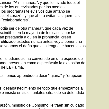
anción "A mi manera", y que lo invade todo: el
es de los entrevistados por los medios
 los programas televisivos que antaño se
s del corazón y que ahora evitan las querellas
s "colaboradores".
podía ser de otra manera", que cada vez de
indible en la mayoría de los casos, por las
n prestancia a quien la pronuncia, creen
n utilizado ustedes nunca antes, voy a poner una
ue veamos el daño que a la lengua le hacen estos
el telediario se ha convertido en una especie de
uando presentan como espectáculo la explosión de
 de La Palma.
os hemos aprendido a decir "fajana" y "erupción
 el desabastecimiento de todo que empezamos a
e insiste en sus triunfales cifras de su defendida
arzón, ministro de Consumo, le traen sin cuidado