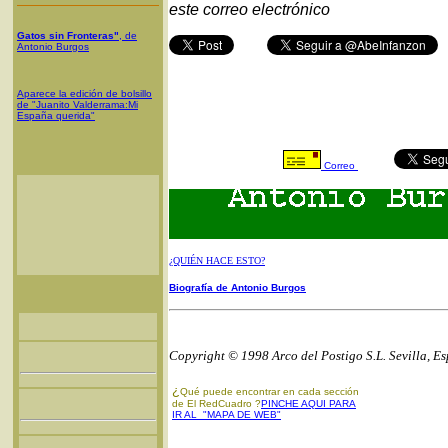
este correo electrónico
Gatos sin Fronteras"
, de
Antonio Burgos
Aparece la edición de bolsillo
de "Juanito Valderrama:Mi
España querida"
Correo
¿QUIÉN HACE ESTO?
Biografía de Antonio Burgos
Copyright © 1998 Arco del Postigo S.L. Sevilla, E
¿
Qué puede encontrar en cada sección
de El RedCuadro ?
PINCHE AQUI PARA
IR AL "MAPA DE WEB"