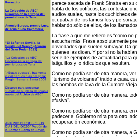
Recuadro
parece sacada de Frank Sinatra en su c
habla de los políticos, las contestacion
La Colección de ABC"
audiovisuales, hasta los cuchicheos de
Discurso en la entrega del
premio Luca de Tena
ocupaban de los famosillos y personaje
hablando sólo de ellos, de los llamado
Antonio Burgos, premio Luca
de Tena a una trayectoria
La frase a que me refiero es "como no 
escucha más. Frase absolutamente presc
"El Señor de Sevilla, la
obviedades que suelen subrayar. Da gra
Sevilla del Señor" (Anuario
del Gran Poder 2013)
quienes las dicen. Y por si no la había
serie de ejemplos de actualidad para q
"La Colección de ABC"
Discurso en la entrega del
latiguillos y lo ridículos que resultan.
premio Luca de Tena
"¿Estais puestos", fragmento
Como no podía ser de otra manera, ver 
inicial de "Los días del gozo",
"turismo de volcanes" traído a casa, c
Pregón Semana Santa 2008
las bombas de lava de la Cumbre Vieja
Discurso para presentar
"Sevilla en su plaza de toros a
Como no podía ser de otra manera, tod
través del Archivo de ABC"
efusiva".
Como no podía ser de otra manera, en
padecer el Gobierno mira para otro lado 
recuperación económica.
ANTONIO BURGOS
: "
LOS
DÍAS DEL GOZO
"
Pregón de
la Semana Santa
de Sevilla
Como no podía ser de otra manera, a G