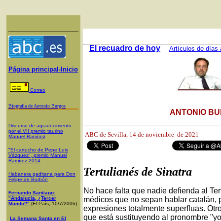
El recuadro de hoy
Artículos de días 
Página principal-Inicio
Correo
Biografía de Antonio Burgos
ANTONIO BU
Discurso de agradecimiento
por el VII premio taurino
ABC de Sevilla, 14
de noviembre de 2021
Manuel Ramíre
z
"El cartucho de Pepe Luis
Vázquez", premio Manuel
Ramírez 2014
Tertulianés de Sinatra
Habanera gaditana para Don
Felipe de Borbón
No hace falta que nadie defienda al Ter
Fernando Santiago:
"Andalucía, ¿Tercer
médicos que no sepan hablar catalán, 
Mundo?"
(El País, 10/7/2006)
expresiones totalmente superfluas. Otr
que está sustituyendo al pronombre "yo"
La Semana Santa en El