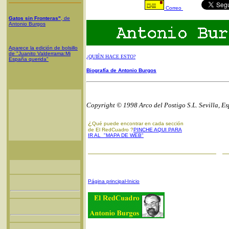
Correo
Gatos sin Fronteras"
, de
Antonio Burgos
Aparece la edición de bolsillo
de "Juanito Valderrama:Mi
¿QUIÉN HACE ESTO?
España querida"
Biografía de Antonio Burgos
Copyright © 1998 Arco del Postigo S.L. Sevilla, E
¿
Qué puede encontrar en cada sección
de El RedCuadro ?
PINCHE AQUI PARA
IR AL "MAPA DE WEB"
Página principal-Inicio