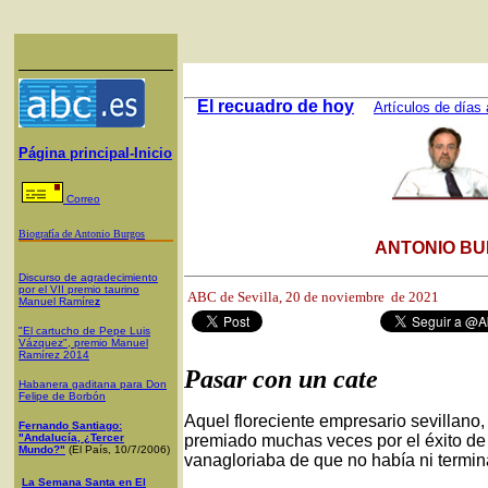
El recuadro de hoy
Artículos de días 
Página principal-Inicio
Correo
Biografía de Antonio Burgos
ANTONIO BU
Discurso de agradecimiento
por el VII premio taurino
ABC de Sevilla, 20
de noviembre de 2021
Manuel Ramíre
z
"El cartucho de Pepe Luis
Vázquez", premio Manuel
Ramírez 2014
Pasar con un cate
Habanera gaditana para Don
Felipe de Borbón
Aquel floreciente empresario sevillano, 
Fernando Santiago:
"Andalucía, ¿Tercer
premiado muchas veces por el éxito de s
Mundo?"
(El País, 10/7/2006)
vanagloriaba de que no había ni termina
La Semana Santa en El