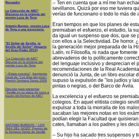
-- Ten en cuenta que a mí me han echad
Recuadro
sevillanos. Quizá por eso me tuviera qu
La Colección de ABC"
verías de funcionario o todo lo más de
Discurso en la entrega del
premio Luca de Tena
Eran tiempos en que los planes de estu
Antonio Burgos, premio Luca
premiaban el esfuerzo, el estudio, la s
de Tena a una trayectoria
da igual un suspenso que dos, que se p
con ellos a la Selectividad. De horror.
"El Señor de Sevilla, la
la generación mejor preparada de la His
Sevilla del Señor" (Anuario
del Gran Poder 2013)
Latín, ni Filosofía, ni nada que fomente
abrevaderos de lo políticamente correcto
"La Colección de ABC"
Discurso en la entrega del
del lenguaje inclusivo y desprecian el 
premio Luca de Tena
recomendaciones de la Real Academia,
"¿Estais puestos", fragmento
denunció la Junta, de un libro escolar
inicial de "Los días del gozo",
supuso la expulsión de "los judíos y la
Pregón Semana Santa 2008
pintas o negras, o del Barco de Ávila.
Discurso para presentar
"Sevilla en su plaza de toros a
La excelencia y el esfuerzo se premiab
través del Archivo de ABC"
colegios. En aquel elitista colegio sev
expulsar a toda la morralla de los malo
sacaban las mejores notas en los exáme
podían elegir la Facultad que quisier
cates, llamaban a los padres y les decí
ANTONIO BURGOS
: "
LOS
DÍAS DEL GOZO
"
Pregón de
la Semana Santa
de Sevilla
-- Su hijo ha sacado tres suspensos y ti