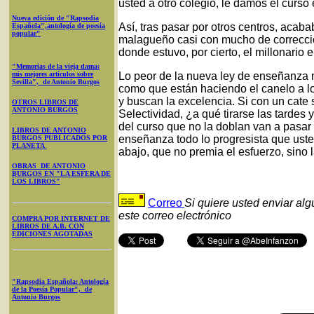
usted a otro colegio, le damos el curso
Nueva edición de "Rapsodia
Así, tras pasar por otros centros, acab
Española",antología de poesía
popular"
malagueño casi con mucho de correccio
donde estuvo, por cierto, el millonario 
"Memorias de la vieja dama:
mis mejores artículos sobre
Lo peor de la nueva ley de enseñanza m
Sevilla", de Antonio Burgos
como que están haciendo el canelo a l
y buscan la excelencia. Si con un cate 
OTROS LIBROS DE
ANTONIO BURGOS
Selectividad, ¿a qué tirarse las tardes 
del curso que no la doblan van a pasar
LIBROS DE ANTONIO
enseñanza todo lo progresista que usted
BURGOS PUBLICADOS POR
PLANETA
abajo, que no premia el esfuerzo, sino 
OBRAS DE ANTONIO
BURGOS EN "LA ESFERA DE
LOS LIBROS"
Correo
Si quiere usted enviar al
este correo electrónico
COMPRA POR INTERNET DE
LIBROS DE A.B. CON
EDICIONES AGOTADAS
"Rapsodia Española: Antología
de la Poesía Popular", de
Antonio Burgos