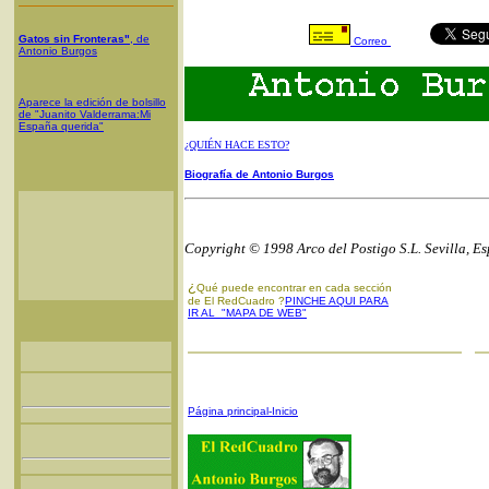
Gatos sin Fronteras"
, de
Correo
Antonio Burgos
Aparece la edición de bolsillo
de "Juanito Valderrama:Mi
España querida"
¿QUIÉN HACE ESTO?
Biografía de Antonio Burgos
Copyright © 1998 Arco del Postigo S.L. Sevilla, E
¿
Qué puede encontrar en cada sección
de El RedCuadro ?
PINCHE AQUI PARA
IR AL "MAPA DE WEB"
Página principal-Inicio