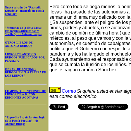
Pero como todo se pega menos lo bonito,
Nueva edición de "Rapsodia
Española",antología de poesía
llevas" ha pasado de las autonomías a
popular"
semana un dilema muy delicado con las
¿Se suspenden, ante el peligro de los 
niños, padres y abuelos, o se autorizan
"Memorias de la vieja dama:
mis mejores artículos sobre
cambio de opinión de última hora ( que
Sevilla", de Antonio Burgos
miércoles, al paso que vamos y con la 
OTROS LIBROS DE
autonomías, en cuestión de cabalgata
ANTONIO BURGOS
política que el Gobierno con respecto a 
pandemia y les ha largado el mochuelo:
LIBROS DE ANTONIO
BURGOS PUBLICADOS POR
Cada ayuntamiento es el responsable d
PLANETA
que se cumpla la ilusión de los niños.
que le traigan carbón a Sánchez.
OBRAS DE ANTONIO
BURGOS EN "LA ESFERA DE
LOS LIBROS"
Correo
Si quiere usted enviar al
COMPRA POR INTERNET DE
LIBROS DE A.B. CON
este correo electrónico
EDICIONES AGOTADAS
"Rapsodia Española: Antología
de la Poesía Popular", de
Antonio Burgos