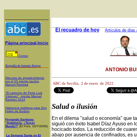
El recuadro de hoy
Artículos de días 
Página principal-Inicio
Correo
Biografía de Antonio Burgos
ANTONIO BU
Discurso de agradecimiento
por el VII premio taurino
ABC de Sevilla, 2
de enero de 2022
Manuel Ramíre
z
"El cartucho de Pepe Luis
Vázquez", premio Manuel
Ramírez 2014
Salud o ilusión
Habanera gaditana para Don
Felipe de Borbón
En el dilema "salud o economía" que tan 
Fernando Santiago:
"Andalucía, ¿Tercer
siguió con éxito Isabel Díaz Ayuso en l
Mundo?"
(El País, 10/7/2006)
hocicado todos. La reducción de cuare
abajo por ausencia de confinados, es u
La Semana Santa en El