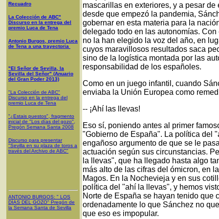
Recuadro
mascarillas en exteriores, y a pesar de
desde que empezó la pandemia, Sánch
La Colección de ABC"
gobernar en esta materia para la nació
Discurso en la entrega del
premio Luca de Tena
delegado todo en las autonomías. Con
no la han elegido la voz del año, en lu
Antonio Burgos, premio Luca
de Tena a una trayectoria
cuyos maravillosos resultados saca pec
sino de la logística montada por las aut
responsabilidad de los españoles.
"El Señor de Sevilla, la
Sevilla del Señor" (Anuario
del Gran Poder 2013)
Como en un juego infantil, cuando Sán
enviaba la Unión Europea como remedio
"La Colección de ABC"
Discurso en la entrega del
premio Luca de Tena
-- ¡Ahí las llevas!
"¿Estais puestos", fragmento
inicial de "Los días del gozo",
Eso sí, poniendo antes al primer famos
Pregón Semana Santa 2008
"Gobierno de España". La política del "
Discurso para presentar
engañoso argumento de que se le pasa
"Sevilla en su plaza de toros a
actuación según sus circunstancias. Per
través del Archivo de ABC"
la llevas", que ha llegado hasta algo t
más alto de las cifras del ómicron, en
Magos. En la Nochevieja y en sus coti
política del "ahí la llevas", y hemos vi
Norte de España se hayan tenido que c
ANTONIO BURGOS
: "
LOS
DÍAS DEL GOZO
"
Pregón de
ordenadamente lo que Sánchez no quería
la Semana Santa
de Sevilla
que eso es impopular.