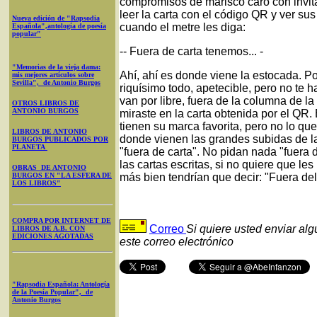
compromisos de marisco caro con invit
leer la carta con el código QR y ver su
Nueva edición de "Rapsodia
cuando el metre les diga:
Española",antología de poesía
popular"
-- Fuera de carta tenemos... -
"Memorias de la vieja dama:
Ahí, ahí es donde viene la estocada. Po
mis mejores artículos sobre
Sevilla", de Antonio Burgos
riquísimo todo, apetecible, pero no te 
van por libre, fuera de la columna de la
OTROS LIBROS DE
ANTONIO BURGOS
miraste en la carta obtenida por el QR
tienen su marca favorita, pero no lo que 
LIBROS DE ANTONIO
donde vienen las grandes subidas de las 
BURGOS PUBLICADOS POR
PLANETA
"fuera de carta". No pidan nada "fuera 
las cartas escritas, si no quiere que l
OBRAS DE ANTONIO
BURGOS EN "LA ESFERA DE
más bien tendrían que decir: "Fuera de
LOS LIBROS"
COMPRA POR INTERNET DE
Correo
Si quiere usted enviar al
LIBROS DE A.B. CON
EDICIONES AGOTADAS
este correo electrónico
"Rapsodia Española: Antología
de la Poesía Popular", de
Antonio Burgos