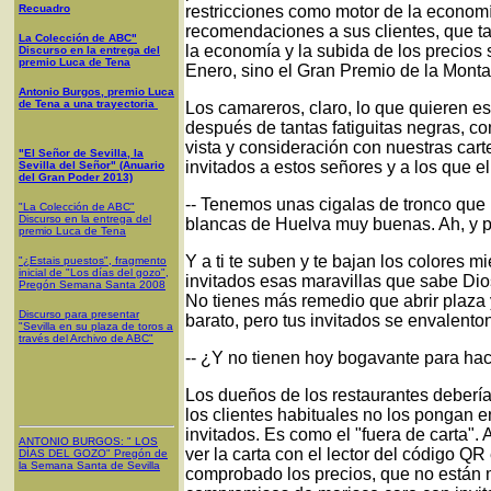
Recuadro
restricciones como motor de la econom
recomendaciones a sus clientes, que ta
La Colección de ABC"
la economía y la subida de los precios 
Discurso en la entrega del
premio Luca de Tena
Enero, sino el Gran Premio de la Monta
Antonio Burgos, premio Luca
de Tena a una trayectoria
Los camareros, claro, lo que quieren es 
después de tantas fatiguitas negras, c
vista y consideración con nuestras car
"El Señor de Sevilla, la
invitados a estos señores y a los que el
Sevilla del Señor" (Anuario
del Gran Poder 2013)
-- Tenemos unas cigalas de tronco que
"La Colección de ABC"
Discurso en la entrega del
blancas de Huelva muy buenas. Ah, y p
premio Luca de Tena
Y a ti te suben y te bajan los colores m
"¿Estais puestos", fragmento
inicial de "Los días del gozo",
invitados esas maravillas que sabe Di
Pregón Semana Santa 2008
No tienes más remedio que abrir plaza 
Discurso para presentar
barato, pero tus invitados se envalento
"Sevilla en su plaza de toros a
través del Archivo de ABC"
-- ¿Y no tienen hoy bogavante para hac
Los dueños de los restaurantes debería
los clientes habituales no los pongan
invitados. Es como el "fuera de carta"
ANTONIO BURGOS
: "
LOS
ver la carta con el lector del código QR
DÍAS DEL GOZO
"
Pregón de
la Semana Santa
de Sevilla
comprobado los precios, que no están m