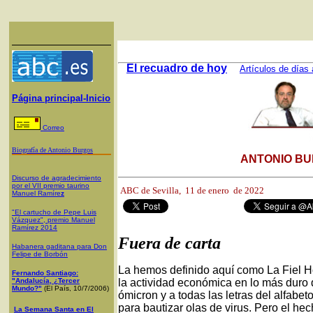
El recuadro de hoy
Artículos de días 
Página principal-Inicio
Correo
Biografía de Antonio Burgos
ANTONIO BU
Discurso de agradecimiento
por el VII premio taurino
ABC de Sevilla,
11 de enero de 2022
Manuel Ramíre
z
"El cartucho de Pepe Luis
Vázquez", premio Manuel
Ramírez 2014
Fuera de carta
Habanera gaditana para Don
Felipe de Borbón
La hemos definido aquí como La Fiel Ho
Fernando Santiago:
"Andalucía, ¿Tercer
la actividad económica en lo más duro d
Mundo?"
(El País, 10/7/2006)
ómicron y a todas las letras del alfab
para bautizar olas de virus. Pero el he
La Semana Santa en El