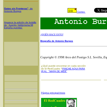
Gatos sin Fronteras"
, de
Antonio Burgos
Correo
Aparece la edición de bolsillo
de "Juanito Valderrama:Mi
España querida"
¿QUIÉN HACE ESTO?
Biografía de Antonio Burgos
Copyright © 1998 Arco del Postigo S.L. Sevilla, E
¿
Qué puede encontrar en cada sección
de El RedCuadro ?
PINCHE AQUI PARA
IR AL "MAPA DE WEB"
Página principal-Inicio