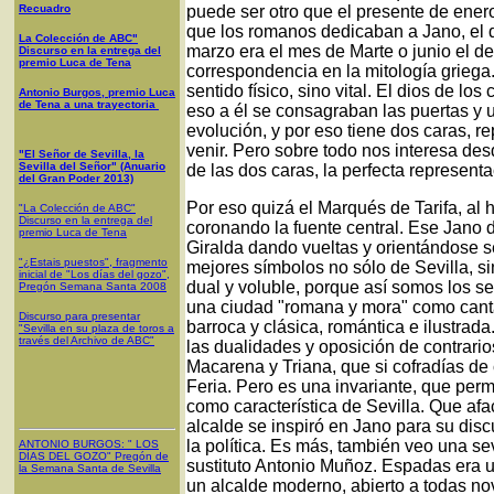
Recuadro
puede ser otro que el presente de ener
que los romanos dedicaban a Jano, el 
La Colección de ABC"
marzo era el mes de Marte o junio el d
Discurso en la entrega del
premio Luca de Tena
correspondencia en la mitología griega.
sentido físico, sino vital. El dios de lo
Antonio Burgos, premio Luca
de Tena a una trayectoria
eso a él se consagraban las puertas y u
evolución, y por eso tiene dos caras, r
venir. Pero sobre todo nos interesa des
"El Señor de Sevilla, la
Sevilla del Señor" (Anuario
de las dos caras, la perfecta represent
del Gran Poder 2013)
Por eso quizá el Marqués de Tarifa, al 
"La Colección de ABC"
Discurso en la entrega del
coronando la fuente central. Ese Jano d
premio Luca de Tena
Giralda dando vueltas y orientándose s
"¿Estais puestos", fragmento
mejores símbolos no sólo de Sevilla, sin
inicial de "Los días del gozo",
dual y voluble, porque así somos los sev
Pregón Semana Santa 2008
una ciudad "romana y mora" como canta 
Discurso para presentar
barroca y clásica, romántica e ilustrada.
"Sevilla en su plaza de toros a
través del Archivo de ABC"
las dualidades y oposición de contrarios
Macarena y Triana, que si cofradías de
Feria. Pero es una invariante, que perm
como característica de Sevilla. Que afac
alcalde se inspiró en Jano para su dis
la política. Es más, también veo una s
ANTONIO BURGOS
: "
LOS
DÍAS DEL GOZO
"
Pregón de
sustituto Antonio Muñoz. Espadas era 
la Semana Santa
de Sevilla
un alcalde moderno, abierto a todas no