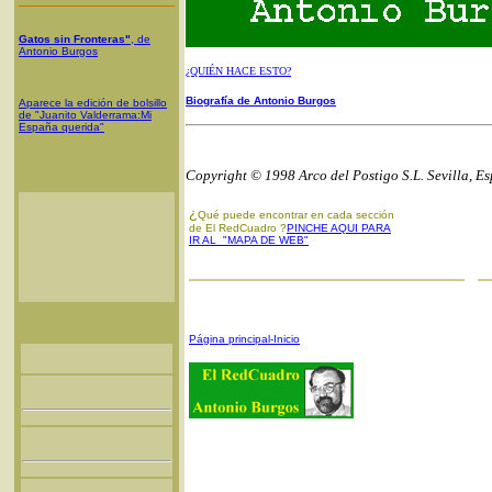
Gatos sin Fronteras"
, de
Antonio Burgos
¿QUIÉN HACE ESTO?
Biografía de Antonio Burgos
Aparece la edición de bolsillo
de "Juanito Valderrama:Mi
España querida"
Copyright © 1998 Arco del Postigo S.L. Sevilla, E
¿
Qué puede encontrar en cada sección
de El RedCuadro ?
PINCHE AQUI PARA
IR AL "MAPA DE WEB"
Página principal-Inicio