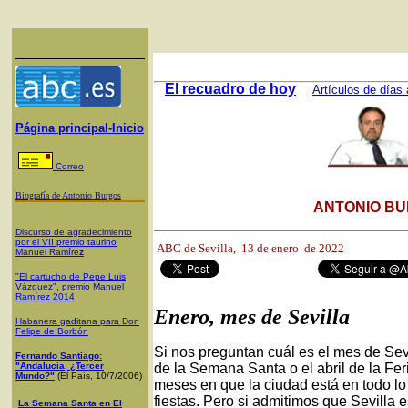
El recuadro de hoy
Artículos de días 
Página principal-Inicio
Correo
Biografía de Antonio Burgos
ANTONIO BU
Discurso de agradecimiento
por el VII premio taurino
ABC de Sevilla,
13 de enero de 2022
Manuel Ramíre
z
"El cartucho de Pepe Luis
Vázquez", premio Manuel
Ramírez 2014
Enero, mes de Sevilla
Habanera gaditana para Don
Felipe de Borbón
Si nos preguntan cuál es el mes de Sev
Fernando Santiago:
"Andalucía, ¿Tercer
de la Semana Santa o el abril de la Fe
Mundo?"
(El País, 10/7/2006)
meses en que la ciudad está en todo lo
fiestas. Pero si admitimos que Sevilla
La Semana Santa en El