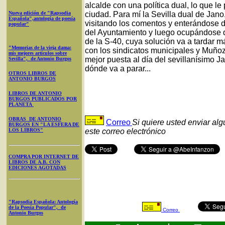
alcalde con una política dual, lo que l
Nueva edición de "Rapsodia
ciudad. Para mí la Sevilla dual de Jan
Española",antología de poesía
visitando los comentos y enterándose 
popular"
del Ayuntamiento y luego ocupándose d
de la S-40, cuya solución va a tardar 
"Memorias de la vieja dama:
con los sindicatos municipales y Muñoz
mis mejores artículos sobre
mejor puesta al día del sevillanísimo J
Sevilla", de Antonio Burgos
dónde va a parar...
OTROS LIBROS DE
ANTONIO BURGOS
LIBROS DE ANTONIO
BURGOS PUBLICADOS POR
PLANETA
OBRAS DE ANTONIO
Correo
Si quiere usted enviar al
BURGOS EN "LA ESFERA DE
LOS LIBROS"
este correo electrónico
COMPRA POR INTERNET DE
LIBROS DE A.B. CON
EDICIONES AGOTADAS
"Rapsodia Española: Antología
de la Poesía Popular", de
Correo
Antonio Burgos