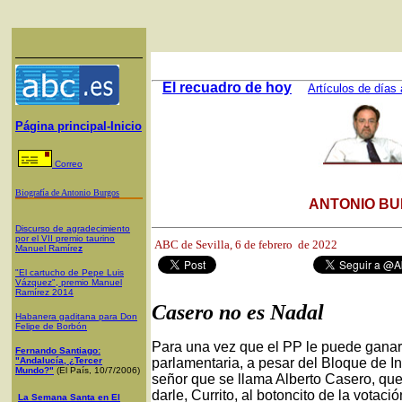
El recuadro de hoy
Artículos de días 
Página principal-Inicio
Correo
Biografía de Antonio Burgos
ANTONIO BU
Discurso de agradecimiento
por el VII premio taurino
ABC de Sevilla, 6
de febrero de 2022
Manuel Ramíre
z
"El cartucho de Pepe Luis
Vázquez", premio Manuel
Ramírez 2014
Casero no es Nadal
Habanera gaditana para Don
Felipe de Borbón
Para una vez que el PP le puede gana
Fernando Santiago:
"Andalucía, ¿Tercer
parlamentaria, a pesar del Bloque de In
Mundo?"
(El País, 10/7/2006)
señor que se llama Alberto Casero, que
darle, Currito, al botoncito de la votac
La Semana Santa en El