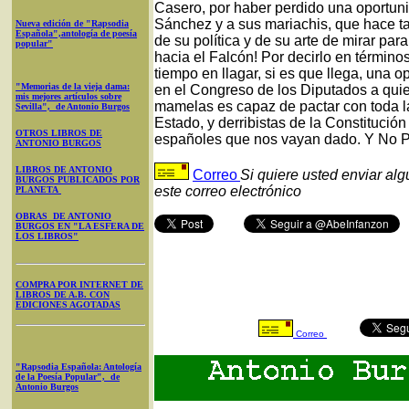
Casero, por haber perdido una oportunid
Sánchez y a sus mariachis, que hace t
Nueva edición de "Rapsodia
Española",antología de poesía
de su política y de su arte de mirar par
popular"
hacia el Falcón! Por decirlo en términ
tiempo en llagar, si es que llega, una 
"Memorias de la vieja dama:
en el Congreso de los Diputados a quie
mis mejores artículos sobre
mamelas es capaz de pactar con toda la
Sevilla", de Antonio Burgos
Estado, y derribistas de la Constitución
OTROS LIBROS DE
españoles que nos vayan dado. Y No 
ANTONIO BURGOS
LIBROS DE ANTONIO
Correo
Si quiere usted enviar al
BURGOS PUBLICADOS POR
este correo electrónico
PLANETA
OBRAS DE ANTONIO
BURGOS EN "LA ESFERA DE
LOS LIBROS"
COMPRA POR INTERNET DE
LIBROS DE A.B. CON
EDICIONES AGOTADAS
Correo
"Rapsodia Española: Antología
de la Poesía Popular", de
Antonio Burgos