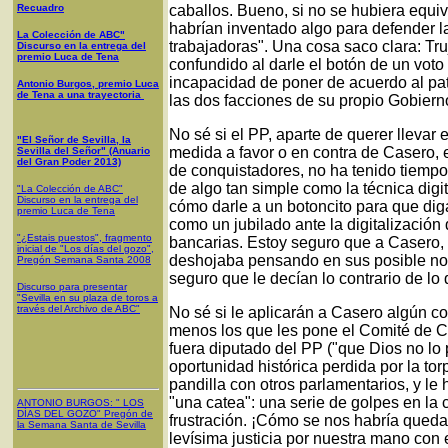
Recuadro
caballos. Bueno, si no se hubiera equiv
habrían inventado algo para defender la
La Colección de ABC"
trabajadoras". Una cosa saco clara: Tru
Discurso en la entrega del
premio Luca de Tena
confundido al darle el botón de un vot
incapacidad de poner de acuerdo al pat
Antonio Burgos, premio Luca
de Tena a una trayectoria
las dos facciones de su propio Gobiern
No sé si el PP, aparte de querer llevar 
"El Señor de Sevilla, la
medida a favor o en contra de Casero, el 
Sevilla del Señor" (Anuario
del Gran Poder 2013)
de conquistadores, no ha tenido tiempo
de algo tan simple como la técnica dig
"La Colección de ABC"
Discurso en la entrega del
cómo darle a un botoncito para que di
premio Luca de Tena
como un jubilado ante la digitalizació
"¿Estais puestos", fragmento
bancarias. Estoy seguro que a Casero,
inicial de "Los días del gozo",
deshojaba pensando en sus posible nov
Pregón Semana Santa 2008
seguro que le decían lo contrario de lo
Discurso para presentar
"Sevilla en su plaza de toros a
través del Archivo de ABC"
No sé si le aplicarán a Casero algún co
menos los que les pone el Comité de C
fuera diputado del PP ("que Dios no lo p
oportunidad histórica perdida por la to
pandilla con otros parlamentarios, y l
"una catea": una serie de golpes en la 
ANTONIO BURGOS
: "
LOS
DÍAS DEL GOZO
"
Pregón de
frustración. ¡Cómo se nos habría queda
la Semana Santa
de Sevilla
levísima justicia por nuestra mano co