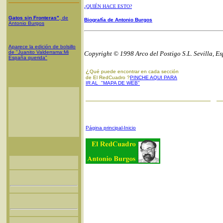
¿QUIÉN HACE ESTO?
Gatos sin Fronteras"
, de
Biografía de Antonio Burgos
Antonio Burgos
Aparece la edición de bolsillo
de "Juanito Valderrama:Mi
Copyright © 1998 Arco del Postigo S.L. Sevilla, E
España querida"
¿
Qué puede encontrar en cada sección
de El RedCuadro ?
PINCHE AQUI PARA
IR AL "MAPA DE WEB"
Página principal-Inicio