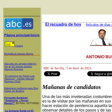
El recuadro de hoy
Artículos de días 
Página principal-Inicio
Correo
Biografía de Antonio Burgos
ANTONIO BU
Discurso de agradecimiento
por el VII premio taurino
ABC de Sevilla,
5 de abril de 2022
Manuel Ramíre
z
"El cartucho de Pepe Luis
Vázquez", premio Manuel
Ramírez 2014
Mañanas de candidatos
Habanera gaditana para Don
Felipe de Borbón
Una de las más inveteradas costumbres
Fernando Santiago:
"Andalucía, ¿Tercer
es la de visitar por las mañanas en sus
Mundo?"
(El País, 10/7/2006)
hacer estación de penitencia aquella ta
observar detalles de los pasos y de la
La Semana Santa en El