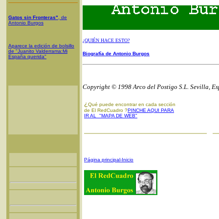
Gatos sin Fronteras"
, de
Antonio Burgos
¿QUIÉN HACE ESTO?
Aparece la edición de bolsillo
de "Juanito Valderrama:Mi
Biografía de Antonio Burgos
España querida"
Copyright © 1998 Arco del Postigo S.L. Sevilla, E
¿
Qué puede encontrar en cada sección
de El RedCuadro ?
PINCHE AQUI PARA
IR AL "MAPA DE WEB"
Página principal-Inicio