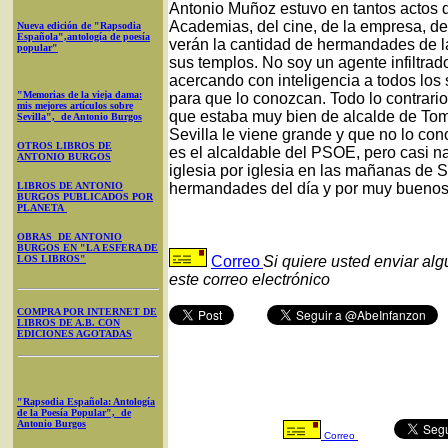
Antonio Muñoz estuvo en tantos actos de 
Academias, del cine, de la empresa, de
Nueva edición de "Rapsodia
Española",antología de poesía
verán la cantidad de hermandades de las
popular"
sus templos. No soy un agente infiltrado
acercando con inteligencia a todos los
"Memorias de la vieja dama:
para que lo conozcan. Todo lo contrari
mis mejores artículos sobre
que estaba muy bien de alcalde de Tom
Sevilla", de Antonio Burgos
Sevilla le viene grande y que no lo c
OTROS LIBROS DE
es el alcaldable del PSOE, pero casi 
ANTONIO BURGOS
iglesia por iglesia en las mañanas de
LIBROS DE ANTONIO
hermandades del día y por muy buenos 
BURGOS PUBLICADOS POR
PLANETA
OBRAS DE ANTONIO
BURGOS EN "LA ESFERA DE
LOS LIBROS"
Correo
Si quiere usted enviar al
este correo electrónico
COMPRA POR INTERNET DE
LIBROS DE A.B. CON
EDICIONES AGOTADAS
"Rapsodia Española: Antología
de la Poesía Popular", de
Antonio Burgos
Correo