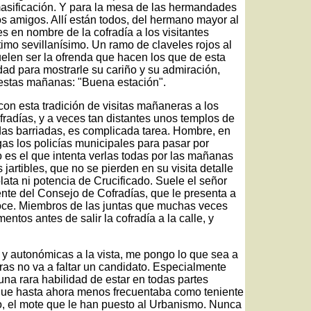
 masificación. Y para la mesa de las hermandades
s amigos. Allí están todos, del hermano mayor al
es en nombre de la cofradía a los visitantes
íntimo sevillanísimo. Un ramo de claveles rojos al
suelen ser la ofrenda que hacen los que de esta
ad para mostrarle su cariño y su admiración,
 estas mañanas: "Buena estación".
con esta tradición de visitas mañaneras a los
fradías, y a veces tan distantes unos templos de
adas barriadas, es complicada tarea. Hombre, en
gas los policías municipales para pasar por
o es el que intenta verlas todas por las mañanas
 jartibles, que no se pierden en su visita detalle
ata ni potencia de Crucificado. Suele el señor
nte del Consejo de Cofradías, que le presenta a
oce. Miembros de las juntas que muchas veces
ntos antes de salir la cofradía a la calle, y
y autonómicas a la vista, me pongo lo que sea a
as no va a faltar un candidato. Especialmente
na rara habilidad de estar en todas partes
 que hasta ahora menos frecuentaba como teniente
, el mote que le han puesto al Urbanismo. Nunca