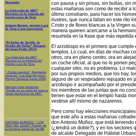
Recuadro
con pausa y sin prisas, sin bullas, sin
estas mañanas son como de recibir a lo
La Colección de ABC"
último consiliario, para hacer los honor
Discurso en la entrega del
premio Luca de Tena
ilustres, que nunca faltan en este rito 
Cristo y de flores blancas a la Virgen 
Antonio Burgos, premio Luca
de Tena a una trayectoria
manera quieren acercarse a la hermand
resumida en la frase que más repetida
"El Señor de Sevilla, la
El arzobispo es el primero que cumple 
Sevilla del Señor" (Anuario
del Gran Poder 2013)
templos. Lo cual, en días de muchas co
otros, ora en pleno centro, ora en alej
"La Colección de ABC"
Discurso en la entrega del
un coche oficial, al que no le ponen pe
premio Luca de Tena
cualquier sitio, no es problema. Lo mal
"¿Estais puestos", fragmento
por sus propios medios, que los hay, los
inicial de "Los días del gozo",
alguno de un respiradero repujado en pl
Pregón Semana Santa 2008
arzobispo ir acompañado por el preside
Discurso para presentar
los miembros de las juntas que no con
"Sevilla en su plaza de toros a
través del Archivo de ABC"
tienen que estar en el templo hasta mome
vestirse allí mismo de nazarenos.
Pero como hay elecciones municipales 
que este año a estas mañanas cofradier
don Antonio Muñoz, que está teniendo u
ANTONIO BURGOS
: "
LOS
DÍAS DEL GOZO
"
Pregón de
(¿tendrá un doble?), y en los sectores
la Semana Santa
de Sevilla
de alcalde Delegado de Hábitat Urbano