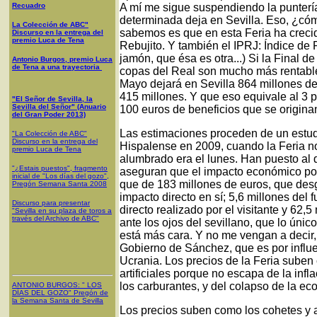
Recuadro
A mí me sigue suspendiendo la puntería
determinada deja en Sevilla. Eso, ¿c
La Colección de ABC"
sabemos es que en esta Feria ha crecid
Discurso en la entrega del
premio Luca de Tena
Rebujito. Y también el IPRJ: Índice de
jamón, que ésa es otra...) Si la Final d
Antonio Burgos, premio Luca
de Tena a una trayectoria
copas del Real son mucho más rentable
Mayo dejará en Sevilla 864 millones de
415 millones. Y que eso equivale al 3 p
"El Señor de Sevilla, la
Sevilla del Señor" (Anuario
100 euros de beneficios que se originan
del Gran Poder 2013)
Las estimaciones proceden de un estud
"La Colección de ABC"
Discurso en la entrega del
Hispalense en 2009, cuando la Feria n
premio Luca de Tena
alumbrado era el lunes. Han puesto al d
"¿Estais puestos", fragmento
aseguran que el impacto económico por
inicial de "Los días del gozo",
que de 183 millones de euros, que des
Pregón Semana Santa 2008
impacto directo en sí; 5,6 millones del 
Discurso para presentar
directo realizado por el visitante y 62,5
"Sevilla en su plaza de toros a
través del Archivo de ABC"
ante los ojos del sevillano, que lo úni
está más cara. Y no me vengan a decir
Gobierno de Sánchez, que es por influ
Ucrania. Los precios de la Feria suben 
artificiales porque no escapa de la in
los carburantes, y del colapso de la e
ANTONIO BURGOS
: "
LOS
DÍAS DEL GOZO
"
Pregón de
la Semana Santa
de Sevilla
Los precios suben como los cohetes y a