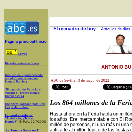
El recuadro de hoy
Artículos de días 
Página principal-Inicio
Correo
Biografía de Antonio Burgos
ANTONIO BU
Discurso de agradecimiento
por el VII premio taurino
ABC de Sevilla, 3
de mayo de 2022
Manuel Ramíre
z
"El cartucho de Pepe Luis
Vázquez", premio Manuel
Ramírez 2014
Los 864 millones de la Feri
Habanera gaditana para Don
Felipe de Borbón
Hasta ahora en la Feria había un millón
Fernando Santiago:
"Andalucía, ¿Tercer
los años. Era intercambiable con El Ro
Mundo?"
(El País, 10/7/2006)
millón de personas, ni una más ni una
aplicarle al millón tópico de las fiestas 
La Semana Santa en El