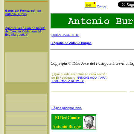
Correo
Gatos sin Fronteras"
, de
Antonio Burgos
Aparece la edición de bolsillo
de "Juanito Valderrama:Mi
España querida"
¿QUIÉN HACE ESTO?
Biografía de Antonio Burgos
Copyright © 1998 Arco del Postigo S.L. Sevilla, E
¿
Qué puede encontrar en cada sección
de El RedCuadro ?
PINCHE AQUI PARA
IR AL "MAPA DE WEB"
Página principal-Inicio