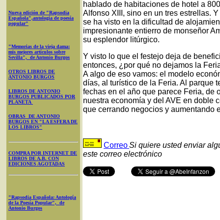
hablado de habitaciones de hotel a 800
Alfonso XIII, sino en un tres estrellas.
Nueva edición de "Rapsodia
Española",antología de poesía
se ha visto en la dificultad de alojamie
popular"
impresionante entierro de monseñor Ami
su esplendor litúrgico.
"Memorias de la vieja dama:
mis mejores artículos sobre
Y visto lo que el festejo deja de benefi
Sevilla", de Antonio Burgos
entonces, ¿por qué no dejamos la Feria
OTROS LIBROS DE
A algo de eso vamos: el modelo económ
ANTONIO BURGOS
días, al turístico de la Feria. Al parque t
fechas en el año que parece Feria, de 
LIBROS DE ANTONIO
BURGOS PUBLICADOS POR
nuestra economía y del AVE en doble 
PLANETA
que cerrando negocios y aumentando e
OBRAS DE ANTONIO
BURGOS EN "LA ESFERA DE
LOS LIBROS"
Correo
Si quiere usted enviar al
este correo electrónico
COMPRA POR INTERNET DE
LIBROS DE A.B. CON
EDICIONES AGOTADAS
"Rapsodia Española: Antología
de la Poesía Popular", de
Antonio Burgos