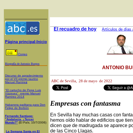
El recuadro de hoy
Artículos de días 
Página principal-Inicio
Correo
Biografía de Antonio Burgos
ANTONIO BU
Discurso de agradecimiento
por el VII premio taurino
ABC de Sevilla,
28 de mayo de 2022
Manuel Ramíre
z
"El cartucho de Pepe Luis
Vázquez", premio Manuel
Ramírez 2014
Empresas con fantasma
Habanera gaditana para Don
Felipe de Borbón
En Sevilla hay muchas casas con fantas
Fernando Santiago:
"Andalucía, ¿Tercer
hemos oído hablar de edificios que tie
Mundo?"
(El País, 10/7/2006)
dicen que de madrugada se aparece por
de las Cinco Llagas.
La Semana Santa en El