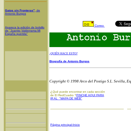
Gatos sin Fronteras"
, de
Antonio Burgos
Correo
Aparece la edición de bolsillo
de "Juanito Valderrama:Mi
España querida"
¿QUIÉN HACE ESTO?
Biografía de Antonio Burgos
Copyright © 1998 Arco del Postigo S.L. Sevilla, E
¿
Qué puede encontrar en cada sección
de El RedCuadro ?
PINCHE AQUI PARA
IR AL "MAPA DE WEB"
Página principal-Inicio