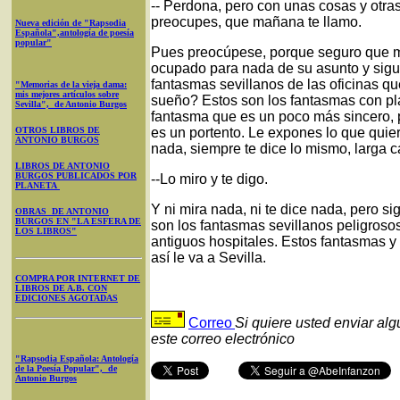
-- Perdona, pero con unas cosas y otras
preocupes, que mañana te llamo.
Nueva edición de "Rapsodia
Española",antología de poesía
popular"
Pues preocúpese, porque seguro que m
ocupado para nada de su asunto y sigue
fantasmas sevillanos de las oficinas q
"Memorias de la vieja dama:
mis mejores artículos sobre
sueño? Estos son los fantasmas con pla
Sevilla", de Antonio Burgos
fantasma que es un poco más sincero, p
OTROS LIBROS DE
es un portento. Le expones lo que quie
ANTONIO BURGOS
nada, siempre te dice lo mismo, larga 
LIBROS DE ANTONIO
BURGOS PUBLICADOS POR
--Lo miro y te digo.
PLANETA
Y ni mira nada, ni te dice nada, pero s
OBRAS DE ANTONIO
BURGOS EN "LA ESFERA DE
son los fantasmas sevillanos peligroso
LOS LIBROS"
antiguos hospitales. Estos fantasmas y 
así le va a Sevilla.
COMPRA POR INTERNET DE
LIBROS DE A.B. CON
EDICIONES AGOTADAS
Correo
Si quiere usted enviar al
este correo electrónico
"Rapsodia Española: Antología
de la Poesía Popular", de
Antonio Burgos