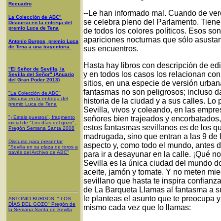
Recuadro
--Le han informado mal. Cuando de ve
La Colección de ABC"
se celebra pleno del Parlamento. Tiene
Discurso en la entrega del
premio Luca de Tena
de todos los colores políticos. Esos so
apariciones nocturnas que sólo asustan 
Antonio Burgos, premio Luca
de Tena a una trayectoria
sus encuentros.
Hasta hay libros con descripción de edi
"El Señor de Sevilla, la
y en todos los casos los relacionan co
Sevilla del Señor" (Anuario
del Gran Poder 2013)
sitios, en una especie de versión urban
fantasmas no son peligrosos; incluso da
"La Colección de ABC"
Discurso en la entrega del
historia de la ciudad y a sus calles. L
premio Luca de Tena
Sevilla, vivos y coleando, en las empr
"¿Estais puestos", fragmento
señores bien trajeados y encorbatados
inicial de "Los días del gozo",
estos fantasmas sevillanos es de los q
Pregón Semana Santa 2008
madrugada, sino que entran a las 9 de
Discurso para presentar
aspecto y, como todo el mundo, antes 
"Sevilla en su plaza de toros a
través del Archivo de ABC"
para ir a desayunar en la calle. ¡Qué no
Sevilla es la única ciudad del mundo 
aceite, jamón y tomate. Y no meten mie
sevillano que hasta te inspira confianza
de La Barqueta Llamas al fantasma a 
le planteas el asunto que te preocupa y
ANTONIO BURGOS
: "
LOS
DÍAS DEL GOZO
"
Pregón de
mismo cada vez que lo llamas:
la Semana Santa
de Sevilla