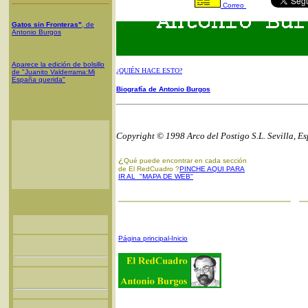
Correo
Gatos sin Fronteras"
, de
Antonio Burgos
Aparece la edición de bolsillo
¿QUIÉN HACE ESTO?
de "Juanito Valderrama:Mi
España querida"
Biografía de Antonio Burgos
Copyright © 1998 Arco del Postigo S.L. Sevilla, E
¿
Qué puede encontrar en cada sección
de El RedCuadro ?
PINCHE AQUI PARA
IR AL "MAPA DE WEB"
Página principal-Inicio