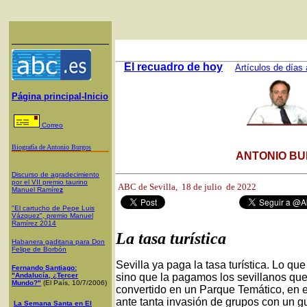
El recuadro de hoy
Artículos de días 
Página principal-Inicio
Correo
Biografía de Antonio Burgos
ANTONIO BU
Discurso de agradecimiento
por el VII premio taurino
ABC de Sevilla,
18 de julio de 2022
Manuel Ramíre
z
"El cartucho de Pepe Luis
Vázquez", premio Manuel
Ramírez 2014
La tasa turística
Habanera gaditana para Don
Felipe de Borbón
Sevilla ya paga la tasa turística. Lo qu
Fernando Santiago:
"Andalucía, ¿Tercer
sino que la pagamos los sevillanos que
Mundo?"
(El País, 10/7/2006)
convertido en un Parque Temático, en e
ante tanta invasión de grupos con un gu
La Semana Santa en El