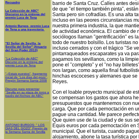
Recuadro
barrio de Santa Cruz. Calles antes desi
de que "el tiempo también pinta", est
La Colección de ABC"
Santa pero sin cofradías. Es una alta 
Discurso en la entrega del
premio Luca de Tena
incluso en las peores circunstancias m
nuestra primera industria, la que mant
Antonio Burgos, premio Luca
de Tena a una trayectoria
de actividad económica. El cambio de 
sociólogos llaman "gentrificación" es la
todo de nuestro bolsillo. Los turistas 
"El Señor de Sevilla, la
Sevilla del Señor" (Anuario
incluso cerrados y con el trágico "Se v
del Gran Poder 2013)
pintarraqueados escaparates ya va para
pagamos los sevillanos, como la limpie
"La Colección de ABC"
Discurso en la entrega del
pone el "completo" y el "no hay billet
premio Luca de Tena
nos largan, como aquella final futbolís
"¿Estais puestos", fragmento
hinchas escoceses y alemanes que se b
inicial de "Los días del gozo",
Pregón Semana Santa 2008
Reyes.
Discurso para presentar
Con el loable proyecto municipal de esta
"Sevilla en su plaza de toros a
través del Archivo de ABC"
se compensan los gastos que ahora hem
presupuestos que mantenemos con nuestr
carga. Que por cada pernoctación en un 
pague una cantidad. Me parece perfecto.
Que quien use de la ciudad y de sus s
Equis euros por cada pernoctación en 
ANTONIO BURGOS
: "
LOS
DÍAS DEL GOZO
"
Pregón de
municipal. Que el turista, cuando pague 
la Semana Santa
de Sevilla
alojamiento, abone la tasa turística por