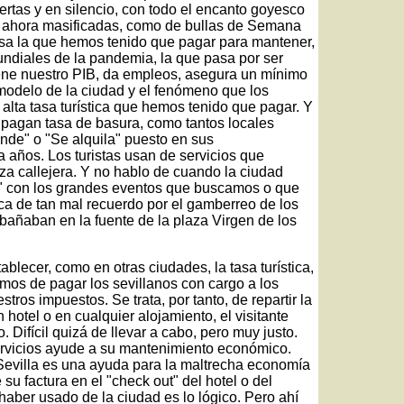
ertas y en silencio, con todo el encanto goyesco
án ahora masificadas, como de bullas de Semana
tasa la que hemos tenido que pagar para mantener,
undiales de la pandemia, la que pasa por ser
iene nuestro PIB, da empleos, asegura un mínimo
modelo de la ciudad y el fenómeno que los
 alta tasa turística que hemos tenido que pagar. Y
no pagan tasa de basura, como tantos locales
ende" o "Se alquila" puesto en sus
 años. Los turistas usan de servicios que
za callejera. Y no hablo de cuando la ciudad
es" con los grandes eventos que buscamos o que
tica de tan mal recuerdo por el gamberreo de los
añaban en la fuente de la plaza Virgen de los
blecer, como en otras ciudades, la tasa turística,
os de pagar los sevillanos con cargo a los
os impuestos. Se trata, por tanto, de repartir la
hotel o en cualquier alojamiento, el visitante
 Difícil quizá de llevar a cabo, pero muy justo.
ervicios ayude a su mantenimiento económico.
Sevilla es una ayuda para la maltrecha economía
su factura en el "check out" del hotel o del
 haber usado de la ciudad es lo lógico. Pero ahí