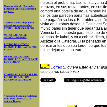
no está el problema. Ese turista ya ha 
Nueva edición de "Rapsodia
terrazas, en sus restaurantes, en sus t
Española",antología de poesía
compró una botella de agua mineral hel
popular"
de los que parecen panamás auténticos
que pagarán su tasa. El problema serán 
"Memorias de la vieja dama:
visita en autobús desde la Costa del S
mis mejores artículos sobre
municipales sin tener que pagar tasa a
Sevilla", de Antonio Burgos
Venecia ha impuesto para este tipo de 
OTROS LIBROS DE
campos de fútbol, y va a cobrar, dicen, 
ANTONIO BURGOS
Alcázar o la Catedral. ¿Ha pensado e
LIBROS DE ANTONIO
pensar antes que sea tarde, porque los
BURGOS PUBLICADOS POR
no se dejan aquí un euro.
PLANETA
OBRAS DE ANTONIO
BURGOS EN "LA ESFERA DE
LOS LIBROS"
Correo
Si quiere usted enviar al
este correo electrónico
COMPRA POR INTERNET DE
LIBROS DE A.B. CON
EDICIONES AGOTADAS
"Rapsodia Española: Antología
de la Poesía Popular", de
Antonio Burgos