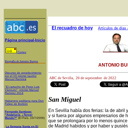
El recuadro de hoy
Artículos de días 
Página principal-Inicio
Correo
Biografía de Antonio Burgos
ANTONIO BU
Discurso de agradecimiento
por el VII premio taurino
ABC de Sevilla, 2
6 de septiembre de 2022
Manuel Ramíre
z
"El cartucho de Pepe Luis
Vázquez", premio Manuel
Ramírez 2014
San Miguel
Habanera gaditana para Don
Felipe de Borbón
En Sevilla había dos ferias: la de abri
Fernando Santiago:
"Andalucía, ¿Tercer
y si fuera por algunos empresarios de h
Mundo?"
(El País, 10/7/2006)
que se prolongara por lo menos quince 
de Madrid habidos y por haber y pusiéra
La Semana Santa en El