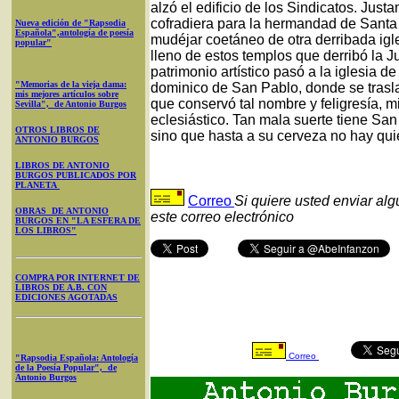
alzó el edificio de los Sindicatos. Jus
cofradiera para la hermandad de Santa 
Nueva edición de "Rapsodia
Española",antología de poesía
mudéjar coetáneo de otra derribada igl
popular"
lleno de estos templos que derribó la 
patrimonio artístico pasó a la iglesia 
"Memorias de la vieja dama:
dominico de San Pablo, donde se trasla
mis mejores artículos sobre
que conservó tal nombre y feligresía, 
Sevilla", de Antonio Burgos
eclesiástico. Tan mala suerte tiene San
OTROS LIBROS DE
sino que hasta a su cerveza no hay qui
ANTONIO BURGOS
LIBROS DE ANTONIO
BURGOS PUBLICADOS POR
PLANETA
Correo
Si quiere usted enviar al
OBRAS DE ANTONIO
este correo electrónico
BURGOS EN "LA ESFERA DE
LOS LIBROS"
COMPRA POR INTERNET DE
LIBROS DE A.B. CON
EDICIONES AGOTADAS
Correo
"Rapsodia Española: Antología
de la Poesía Popular", de
Antonio Burgos