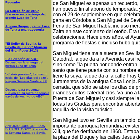
Recuadro
de San Miguel es apenas un recuerdo, 
han puesto fin al abono de temporada,
La Colección de ABC"
con el 29 de septiembre en que celebra
Discurso en la entrega del
premio Luca de Tena
gana en Córdoba a San Miguel de Sevil
Feria de San Miguel había incluso mer
Antonio Burgos, premio Luca
de Tena a una trayectoria
Zafra en este comienzo del otoño. Era 
celebraciones. Hace unos años, el Ayun
programa de fiestas e incluso hubo qui
"El Señor de Sevilla, la
Sevilla del Señor" (Anuario
del Gran Poder 2013)
San Miguel tiene mala suerte en Sevill
Catedral, la que da a la Avenida casi fre
"La Colección de ABC"
Discurso en la entrega del
sino como "la puerta por donde entran 
premio Luca de Tena
santo que tiene puerta con su nombre e
"¿Estais puestos", fragmento
tiene la suya, la que da a la calle Fray
inicial de "Los días del gozo",
Juramentos de la antigua Casa Lonja. 
Pregón Semana Santa 2008
cerrada, que sólo se abre los días de p
Discurso para presentar
grandes cultos catedralicios. Va uno a l
"Sevilla en su plaza de toros a
través del Archivo de ABC"
Puerta de San Miguel y casi siempre la
todas las Gradas para encontrar abierta
taquilla de la visita turística.
San Miguel tuvo en Sevilla un templo, 
importante parroquia fernandina existen
ANTONIO BURGOS
: "
LOS
DÍAS DEL GOZO
"
Pregón de
XIII, que fue derribada en 1868. Estab
la Semana Santa
de Sevilla
la plaza del Duque y las calles Jesús 