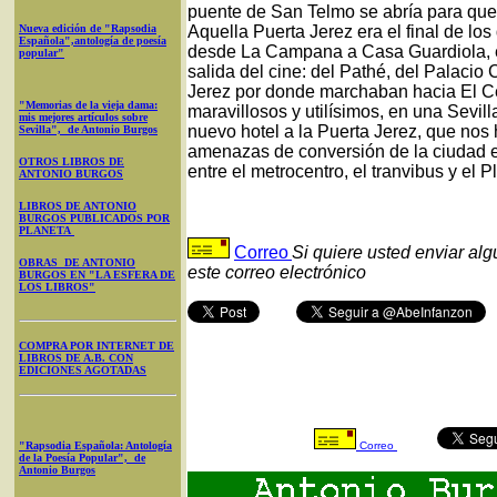
puente de San Telmo se abría para que 
Nueva edición de "Rapsodia
Aquella Puerta Jerez era el final de lo
Española",antología de poesía
desde La Campana a Casa Guardiola, en
popular"
salida del cine: del Pathé, del Palacio 
Jerez por donde marchaban hacia El Cer
"Memorias de la vieja dama:
maravillosos y utilísimos, en una Sevil
mis mejores artículos sobre
nuevo hotel a la Puerta Jerez, que nos
Sevilla", de Antonio Burgos
amenazas de conversión de la ciudad e
OTROS LIBROS DE
entre el metrocentro, el tranvibus y el P
ANTONIO BURGOS
LIBROS DE ANTONIO
BURGOS PUBLICADOS POR
PLANETA
Correo
Si quiere usted enviar al
OBRAS DE ANTONIO
este correo electrónico
BURGOS EN "LA ESFERA DE
LOS LIBROS"
COMPRA POR INTERNET DE
LIBROS DE A.B. CON
EDICIONES AGOTADAS
"Rapsodia Española: Antología
Correo
de la Poesía Popular", de
Antonio Burgos