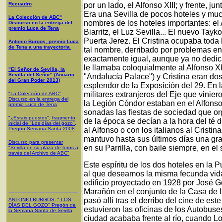
Recuadro
por un lado, el Alfonso XIII; y frente, ju
Era una Sevilla de pocos hoteles y mu
La Colección de ABC"
nombres de los hoteles importantes: el Al
Discurso en la entrega del
premio Luca de Tena
Biarritz, el Luz Sevilla... El nuevo Tayk
Puerta Jerez. El Cristina ocupaba toda
Antonio Burgos, premio Luca
de Tena a una trayectoria
tal nombre, derribado por problemas en 
exactamente igual, aunque ya no dedica
le llamaba coloquialmente al Alfonso XI
"El Señor de Sevilla, la
Sevilla del Señor" (Anuario
"Andalucía Palace") y Cristina eran do
del Gran Poder 2013)
esplendor de la Exposición del 29. En l
militares extranjeros del Eje que vini
"La Colección de ABC"
Discurso en la entrega del
la Legión Cóndor estaban en el Alfonso X
premio Luca de Tena
sonadas las fiestas de sociedad que o
"¿Estais puestos", fragmento
de la época se decían a la hora del t
inicial de "Los días del gozo",
Pregón Semana Santa 2008
al Alfonso o con los italianos al Cristin
mantuvo hasta sus últimos días una gr
Discurso para presentar
en su Parrilla, con baile siempre, en el
"Sevilla en su plaza de toros a
través del Archivo de ABC"
Este espíritu de los dos hoteles en la 
al que deseamos la misma fecunda vida 
edificio proyectado en 1928 por José G
Marañón en el conjunto de la Casa de l
pasó allí tras el derribo del cine de es
ANTONIO BURGOS
: "
LOS
DÍAS DEL GOZO
"
Pregón de
estuvieron las oficinas de los Autobuses
la Semana Santa
de Sevilla
ciudad acababa frente al río, cuando L