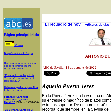
El recuadro de hoy
Artículos de días 
Página principal-Inicio
Correo
Biografía de Antonio Burgos
ANTONIO BU
Discurso de agradecimiento
por el VII premio taurino
ABC de Sevilla,
18 de octubre de 2022
Manuel Ramíre
z
"El cartucho de Pepe Luis
Vázquez", premio Manuel
Ramírez 2014
Aquella Puerta Jerez
Habanera gaditana para Don
Felipe de Borbón
En la Puerta Jerez, en la esquina de Al
Fernando Santiago:
"Andalucía, ¿Tercer
su entresuelo magnífico de platos comp
Mundo?"
(El País, 10/7/2006)
estrellas superior. De nombre extrañísi
recordar que siempre, en la Sevilla de 
La Semana Santa en El