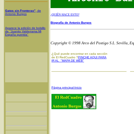
Gatos sin Fronteras"
, de
Antonio Burgos
¿QUIÉN HACE ESTO?
Biografía de Antonio Burgos
Aparece la edición de bolsillo
de "Juanito Valderrama:Mi
España querida"
Copyright © 1998 Arco del Postigo S.L. Sevilla, E
¿
Qué puede encontrar en cada sección
de El RedCuadro ?
PINCHE AQUI PARA
IR AL "MAPA DE WEB"
Página principal-Inicio