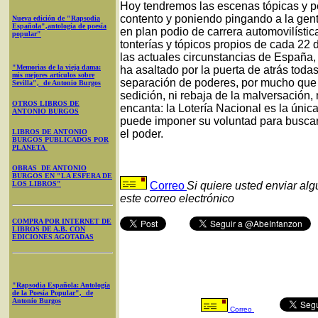
Hoy tendremos las escenas tópicas y 
contento y poniendo pingando a la gen
Nueva edición de "Rapsodia
Española",antología de poesía
en plan podio de carrera automovilístic
popular"
tonterías y tópicos propios de cada 22 
las actuales circunstancias de España, 
"Memorias de la vieja dama:
ha asaltado por la puerta de atrás todas
mis mejores artículos sobre
separación de poderes, por mucho que 
Sevilla", de Antonio Burgos
sedición, ni rebaja de la malversación, ni
OTROS LIBROS DE
encanta: la Lotería Nacional es la únic
ANTONIO BURGOS
puede imponer su voluntad para busca
LIBROS DE ANTONIO
el poder.
BURGOS PUBLICADOS POR
PLANETA
OBRAS DE ANTONIO
BURGOS EN "LA ESFERA DE
LOS LIBROS"
Correo
Si quiere usted enviar al
este correo electrónico
COMPRA POR INTERNET DE
LIBROS DE A.B. CON
EDICIONES AGOTADAS
"Rapsodia Española: Antología
de la Poesía Popular", de
Antonio Burgos
Correo