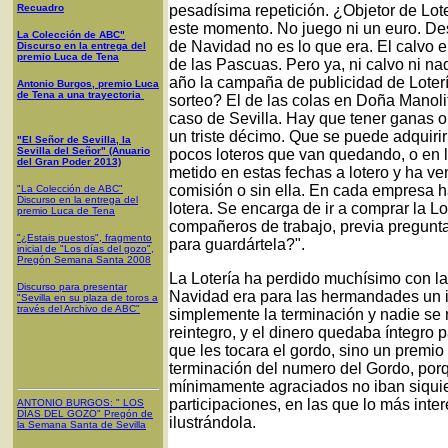
Recuadro
pesadísima repetición. ¿Objetor de Lot
este momento. No juego ni un euro. Des
La Colección de ABC"
de Navidad no es lo que era. El calvo e
Discurso en la entrega del
premio Luca de Tena
de las Pascuas. Pero ya, ni calvo ni na
año la campaña de publicidad de Loter
Antonio Burgos, premio Luca
de Tena a una trayectoria
sorteo? El de las colas en Doña Manolit
caso de Sevilla. Hay que tener ganas o
un triste décimo. Que se puede adquiri
"El Señor de Sevilla, la
Sevilla del Señor" (Anuario
pocos loteros que van quedando, o en l
del Gran Poder 2013)
metido en estas fechas a lotero y ha v
comisión o sin ella. En cada empresa h
"La Colección de ABC"
Discurso en la entrega del
lotera. Se encarga de ir a comprar la L
premio Luca de Tena
compañeros de trabajo, previa pregunta
"¿Estais puestos", fragmento
para guardártela?".
inicial de "Los días del gozo",
Pregón Semana Santa 2008
La Lotería ha perdido muchísimo con la
Discurso para presentar
Navidad era para las hermandades un i
"Sevilla en su plaza de toros a
través del Archivo de ABC"
simplemente la terminación y nadie se m
reintegro, y el dinero quedaba íntegro 
que les tocara el gordo, sino un premi
terminación del numero del Gordo, porq
mínimamente agraciados no iban siquie
participaciones, en las que lo más inter
ANTONIO BURGOS
: "
LOS
DÍAS DEL GOZO
"
Pregón de
ilustrándola.
la Semana Santa
de Sevilla