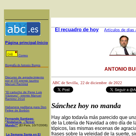
El recuadro de hoy
Artículos de días 
Página principal-Inicio
Correo
Biografía de Antonio Burgos
ANTONIO BU
Discurso de agradecimiento
por el VII premio taurino
ABC de Sevilla,
22 de diciembre de 2022
Manuel Ramíre
z
"El cartucho de Pepe Luis
Vázquez", premio Manuel
Ramírez 2014
Sánchez hoy no manda
Habanera gaditana para Don
Felipe de Borbón
Hay algo todavía más parecido que una 
Fernando Santiago:
"Andalucía, ¿Tercer
de la Lotería de Navidad a otro día de
Mundo?"
(El País, 10/7/2006)
tópicos, las mismas escenas de agraci
frases sobre la veleidad de la suerte, 
La Semana Santa en El