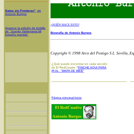
Gatos sin Fronteras"
, de
Antonio Burgos
¿QUIÉN HACE ESTO?
Aparece la edición de bolsillo
de "Juanito Valderrama:Mi
Biografía de Antonio Burgos
España querida"
Copyright © 1998 Arco del Postigo S.L. Sevilla, E
¿
Qué puede encontrar en cada sección
de El RedCuadro ?
PINCHE AQUI PARA
IR AL "MAPA DE WEB"
Página principal-Inicio