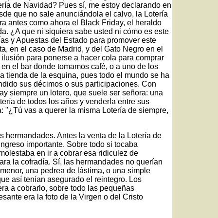
ería de Navidad? Pues sí, me estoy declarando en
de que no sale anunciándola el calvo, la Lotería
ra antes como ahora el Black Friday, el heraldo
da. ¿A que ni siquiera sabe usted ni cómo es este
ías y Apuestas del Estado para promover este
a, en el caso de Madrid, y del Gato Negro en el
 ilusión para ponerse a hacer cola para comprar
r en el bar donde tomamos café, o a uno de los
a tienda de la esquina, pues todo el mundo se ha
endido sus décimos o sus participaciones. Con
ay siempre un lotero, que suele ser señora: una
otería de todos los años y venderla entre sus
: "¿Tú vas a querer la misma Lotería de siempre,
s hermandades. Antes la venta de la Lotería de
ngreso importante. Sobre todo si tocaba
olestaba en ir a cobrar esa ridiculez de
para la cofradía. Sí, las hermandades no querían
o menor, una pedrea de lástima, o una simple
ue así tenían asegurado el reintegro. Los
ra a cobrarlo, sobre todo las pequeñas
esante era la foto de la Virgen o del Cristo