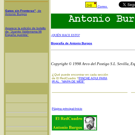
Correo
Gatos sin Fronteras"
, de
Antonio Burgos
Aparece la edición de bolsillo
de "Juanito Valderrama:Mi
España querida"
¿QUIÉN HACE ESTO?
Biografía de Antonio Burgos
Copyright © 1998 Arco del Postigo S.L. Sevilla, E
¿
Qué puede encontrar en cada sección
de El RedCuadro ?
PINCHE AQUI PARA
IR AL "MAPA DE WEB"
Página principal-Inicio