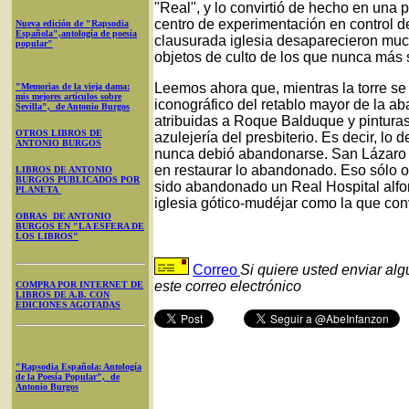
"Real", y lo convirtió de hecho en una
centro de experimentación en control de
Nueva edición de "Rapsodia
Española",antología de poesía
clausurada iglesia desaparecieron muc
popular"
objetos de culto de los que nunca más 
Leemos ahora que, mientras la torre se
"Memorias de la vieja dama:
mis mejores artículos sobre
iconográfico del retablo mayor de la a
Sevilla", de Antonio Burgos
atribuidas a Roque Balduque y pinturas
OTROS LIBROS DE
azulejería del presbiterio. Es decir, lo 
ANTONIO BURGOS
nunca debió abandonarse. San Lázaro e
en restaurar lo abandonado. Eso sólo o
LIBROS DE ANTONIO
BURGOS PUBLICADOS POR
sido abandonado un Real Hospital alfo
PLANETA
iglesia gótico-mudéjar como la que con
OBRAS DE ANTONIO
BURGOS EN "LA ESFERA DE
LOS LIBROS"
Correo
Si quiere usted enviar al
este correo electrónico
COMPRA POR INTERNET DE
LIBROS DE A.B. CON
EDICIONES AGOTADAS
"Rapsodia Española: Antología
de la Poesía Popular", de
Antonio Burgos