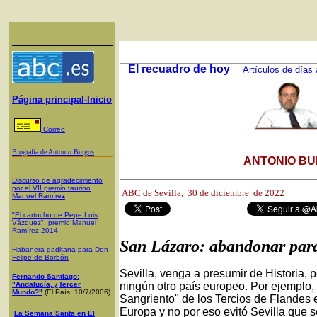
El recuadro de hoy
Artículos de días 
Página principal-Inicio
Correo
Biografía de Antonio Burgos
ANTONIO BU
Discurso de agradecimiento
por el VII premio taurino
ABC de Sevilla,
30 de diciembre de 2022
Manuel Ramíre
z
"El cartucho de Pepe Luis
Vázquez", premio Manuel
Ramírez 2014
San Lázaro: abandonar para
Habanera gaditana para Don
Felipe de Borbón
Sevilla, venga a presumir de Historia, 
Fernando Santiago:
"Andalucía, ¿Tercer
ningún otro país europeo. Por ejemplo,
Mundo?"
(El País, 10/7/2006)
Sangriento" de los Tercios de Flandes e
Europa y no por eso evitó Sevilla que s
La Semana Santa en El