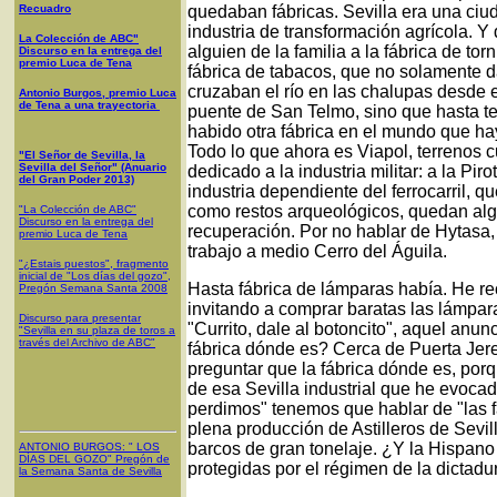
Recuadro
quedaban fábricas. Sevilla era una ciud
industria de transformación agrícola. Y 
La Colección de ABC"
alguien de la familia a la fábrica de torn
Discurso en la entrega del
premio Luca de Tena
fábrica de tabacos, que no solamente da
cruzaban el río en las chalupas desde 
Antonio Burgos, premio Luca
de Tena a una trayectoria
puente de San Telmo, sino que hasta t
habido otra fábrica en el mundo que ha
Todo lo que ahora es Viapol, terrenos 
"El Señor de Sevilla, la
Sevilla del Señor" (Anuario
dedicado a la industria militar: a la Piro
del Gran Poder 2013)
industria dependiente del ferrocarril, q
como restos arqueológicos, quedan alg
"La Colección de ABC"
Discurso en la entrega del
recuperación. Por no hablar de Hytasa,
premio Luca de Tena
trabajo a medio Cerro del Águila.
"¿Estais puestos", fragmento
inicial de "Los días del gozo",
Hasta fábrica de lámparas había. He re
Pregón Semana Santa 2008
invitando a comprar baratas las lámpara
Discurso para presentar
"Currito, dale al botoncito", aquel anu
"Sevilla en su plaza de toros a
través del Archivo de ABC"
fábrica dónde es? Cerca de Puerta Jer
preguntar que la fábrica dónde es, por
de esa Sevilla industrial que he evocado
perdimos" tenemos que hablar de "las f
plena producción de Astilleros de Sevi
barcos de gran tonelaje. ¿Y la Hispano 
ANTONIO BURGOS
: "
LOS
DÍAS DEL GOZO
"
Pregón de
protegidas por el régimen de la dictadura
la Semana Santa
de Sevilla