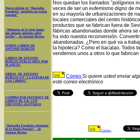
Nos quedan los llamados "polígonos ind
veces de ser un eufemismo digno de me
Nueva edición de "Rapsodia
Española",antología de poesía
en su mayoría de urbanizaciones de nav
popular"
locales comerciales del centro históric
productos que se fabrican fuera de Sev
"Memorias de la vieja dama:
fábricas abandonadas donde ahora se d
mis mejores artículos sobre
ha sido nuestra reconversión. Convertir
Sevilla", de Antonio Burgos
abandonadas. ¿Pero en qué va a trabaj
OTROS LIBROS DE
la hipoteca? Como el bacalao. Todos ti
ANTONIO BURGOS
vendernos unos a otros lo que fabrican 
LIBROS DE ANTONIO
BURGOS PUBLICADOS POR
PLANETA
OBRAS DE ANTONIO
Correo
Si quiere usted enviar al
BURGOS EN "LA ESFERA DE
LOS LIBROS"
este correo electrónico
COMPRA POR INTERNET DE
LIBROS DE A.B. CON
EDICIONES AGOTADAS
"Rapsodia Española: Antología
de la Poesía Popular", de
Correo
Antonio Burgos