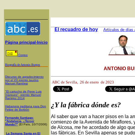
El recuadro de hoy
Artículos de días 
Página principal-Inicio
Correo
Biografía de Antonio Burgos
ANTONIO BU
Discurso de agradecimiento
por el VII premio taurino
ABC de Sevilla,
26 de enero de 2023
Manuel Ramíre
z
"El cartucho de Pepe Luis
Vázquez", premio Manuel
Ramírez 2014
¿Y la fábrica dónde es?
Habanera gaditana para Don
Felipe de Borbón
Al saber que van a hacer pisos en la ant
Fernando Santiago:
"Andalucía, ¿Tercer
comienzo de la Avenida de Miraflores, y
Mundo?"
(El País, 10/7/2006)
de Alcosa, me he acordado de algo que
las fábricas. En Sevilla apenas se pudo
La Semana Santa en El