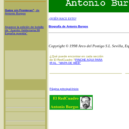
Gatos sin Fronteras"
, de
Antonio Burgos
¿QUIÉN HACE ESTO?
Biografía de Antonio Burgos
Aparece la edición de bolsillo
de "Juanito Valderrama:Mi
España querida"
Copyright © 1998 Arco del Postigo S.L. Sevilla, E
¿
Qué puede encontrar en cada sección
de El RedCuadro ?
PINCHE AQUI PARA
IR AL "MAPA DE WEB"
Página principal-Inicio