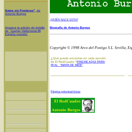
Gatos sin Fronteras"
, de
Antonio Burgos
¿QUIÉN HACE ESTO?
Aparece la edición de bolsillo
Biografía de Antonio Burgos
de "Juanito Valderrama:Mi
España querida"
Copyright © 1998 Arco del Postigo S.L. Sevilla, E
¿
Qué puede encontrar en cada sección
de El RedCuadro ?
PINCHE AQUI PARA
IR AL "MAPA DE WEB"
Página principal-Inicio