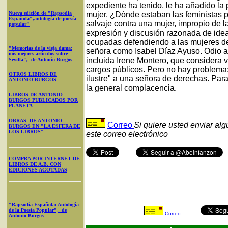
expediente ha tenido, le ha añadido la
Nueva edición de "Rapsodia
mujer. ¿Dónde estaban las feministas 
Española",antología de poesía
salvaje contra una mujer, impropio de l
popular"
expresión y discusión razonada de ide
ocupadas defendiendo a las mujeres de
"Memorias de la vieja dama:
señora como Isabel Díaz Ayuso. Odio 
mis mejores artículos sobre
incluida Irene Montero, que considera v
Sevilla", de Antonio Burgos
cargos públicos. Pero no hay problema
OTROS LIBROS DE
ilustre" a una señora de derechas. Para
ANTONIO BURGOS
la general complacencia.
LIBROS DE ANTONIO
BURGOS PUBLICADOS POR
PLANETA
OBRAS DE ANTONIO
Correo
Si quiere usted enviar al
BURGOS EN "LA ESFERA DE
LOS LIBROS"
este correo electrónico
COMPRA POR INTERNET DE
LIBROS DE A.B. CON
EDICIONES AGOTADAS
"Rapsodia Española: Antología
de la Poesía Popular", de
Correo
Antonio Burgos