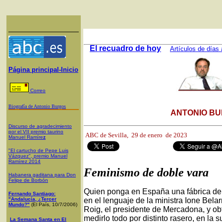
El recuadro de hoy
Artículos de días 
Página principal-Inicio
Correo
Biografía de Antonio Burgos
ANTONIO BU
Discurso de agradecimiento
por el VII premio taurino
ABC de Sevilla,
29 de enero de 2023
Manuel Ramíre
z
"El cartucho de Pepe Luis
Vázquez", premio Manuel
Ramírez 2014
Feminismo de doble vara
Habanera gaditana para Don
Felipe de Borbón
Quien ponga en España una fábrica de d
Fernando Santiago:
"Andalucía, ¿Tercer
en el lenguaje de la ministra Ione Bel
Mundo?"
(El País, 10/7/2006)
Roig, el presidente de Mercadona, y ob
medirlo todo por distinto rasero, en la 
La Semana Santa en El