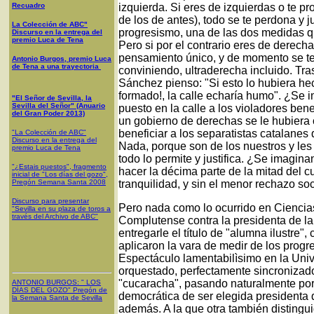
Recuadro
izquierda. Si eres de izquierdas o te 
de los de antes), todo se te perdona y j
La Colección de ABC"
progresismo, una de las dos medidas q
Discurso en la entrega del
premio Luca de Tena
Pero si por el contrario eres de derech
pensamiento único, y de momento se te 
Antonio Burgos, premio Luca
de Tena a una trayectoria
conviniendo, ultraderecha incluido. Tr
Sánchez pienso: "Si esto lo hubiera he
formado!, la calle echaría humo". ¿Se
"El Señor de Sevilla, la
Sevilla del Señor" (Anuario
puesto en la calle a los violadores bene
del Gran Poder 2013)
un gobierno de derechas se le hubiera o
beneficiar a los separatistas catalane
"La Colección de ABC"
Discurso en la entrega del
Nada, porque son de los nuestros y les
premio Luca de Tena
todo lo permite y justifica. ¿Se imagina
"¿Estais puestos", fragmento
hacer la décima parte de la mitad del 
inicial de "Los días del gozo",
Pregón Semana Santa 2008
tranquilidad, y sin el menor rechazo so
Discurso para presentar
Pero nada como lo ocurrido en Ciencias
"Sevilla en su plaza de toros a
través del Archivo de ABC"
Complutense contra la presidenta de l
entregarle el título de "alumna ilustre"
aplicaron la vara de medir de los progre
Espectáculo lamentabilìsimo en la Uni
orquestado, perfectamente sincronizado
"cucaracha", pasando naturalmente por 
ANTONIO BURGOS
: "
LOS
DÍAS DEL GOZO
"
Pregón de
democrática de ser elegida presidenta
la Semana Santa
de Sevilla
además. A la que otra también distinguid