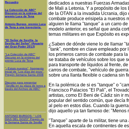
Recuadro
dedicados a nuestras Fuerzas Armadas 
de Mali a Letonia. Y a propósito de lo
La Colección de ABC"
de la OTAN a la invadida Ucrania, dijo 
Discurso en la entrega del
premio Luca de Tena
combate produce erisipela a nuestros mi
alguien le llama "tanque" a un carro de
Antonio Burgos, premio Luca
de Tena a una trayectoria
modelo anterior, es señal que anda cor
temas militares en que Expósito es expe
"El Señor de Sevilla, la
¿Saben de dónde viene lo de llamar "t
Sevilla del Señor" (Anuario
del Gran Poder 2013)
"tank", nombre en clave empleado por l
los primeros carros de combate para la 
"La Colección de ABC"
Discurso en la entrega del
se trataba de vehículos sobre los que
premio Luca de Tena
para transporte de líquidos al frente, 
"¿Estais puestos", fragmento
carros de combate, "vehículo de guerr
inicial de "Los días del gozo",
sobre una llanta flexible o cadena sin f
Pregón Semana Santa 2008
Discurso para presentar
En la polémica de si es "tanque" o "ca
"Sevilla en su plaza de toros a
través del Archivo de ABC"
Francisco Palacios "El Pali", el Trovad
artistas, como El Beni de Cádiz sin ir m
popular del sentido común, que decía fr
al pelo en estos días. Cuando la guerr
dijo aquello ya tan famoso de: "Menos 
ANTONIO BURGOS
: "
LOS
DÍAS DEL GOZO
"
Pregón de
"Tanque" aparte de la militar, tiene un
la Semana Santa
de Sevilla
En aquella escala de continentes de e