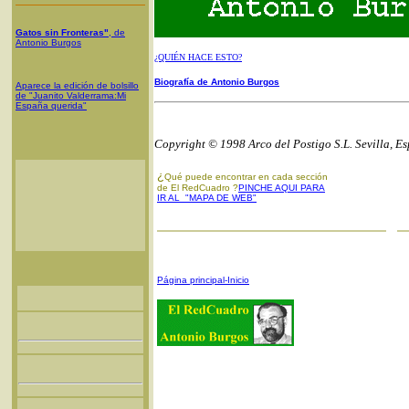
Gatos sin Fronteras"
, de
Antonio Burgos
¿QUIÉN HACE ESTO?
Biografía de Antonio Burgos
Aparece la edición de bolsillo
de "Juanito Valderrama:Mi
España querida"
Copyright © 1998 Arco del Postigo S.L. Sevilla, E
¿
Qué puede encontrar en cada sección
de El RedCuadro ?
PINCHE AQUI PARA
IR AL "MAPA DE WEB"
Página principal-Inicio