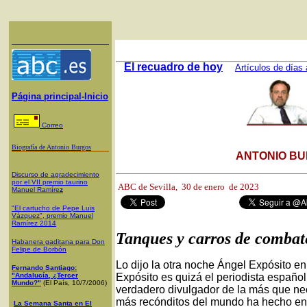
El recuadro de hoy
Artículos de días 
Página principal-Inicio
Correo
Biografía de Antonio Burgos
ANTONIO BU
Discurso de agradecimiento
por el VII premio taurino
ABC de Sevilla,
30 de enero de 2023
Manuel Ramíre
z
"El cartucho de Pepe Luis
Vázquez", premio Manuel
Ramírez 2014
Tanques y carros de combat
Habanera gaditana para Don
Felipe de Borbón
Lo dijo la otra noche Ángel Expósito e
Fernando Santiago:
"Andalucía, ¿Tercer
Expósito es quizá el periodista españo
Mundo?"
(El País, 10/7/2006)
verdadero divulgador de la más que ne
más recónditos del mundo ha hecho en 
La Semana Santa en El