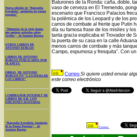
Baturones de la Ronda: caña, doble, t
vaso de cerveza en El Tremendo, pongo 
Nueva edición de "Rapsodia
Española",antología de poesía
escenario que Francisco Palacios frecu
popular"
la polémica de los Leopard y de los pr
carros de combate al frente que Putin h
día su famosa frase de los misiles y lo
"Memorias de la vieja dama:
mis mejores artículos sobre
tanta gracia explicaba el Trovador de 
Sevilla", de Antonio Burgos
la puerta de su casa en la calle Aduana
OTROS LIBROS DE
menos carros de combate y más tanques
ANTONIO BURGOS
Campo, espumosa y fresquita". Con un 
LIBROS DE ANTONIO
BURGOS PUBLICADOS POR
PLANETA
OBRAS DE ANTONIO
Correo
Si quiere usted enviar al
BURGOS EN "LA ESFERA DE
este correo electrónico
LOS LIBROS"
COMPRA POR INTERNET DE
LIBROS DE A.B. CON
EDICIONES AGOTADAS
"Rapsodia Española: Antología
de la Poesía Popular", de
Correo
Antonio Burgos