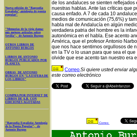
de los andaluces se sienten reflejados 
nuestras hablas. Ante las críticas que 
Nueva edición de "Rapsodia
Española",antología de poesía
causa enfado. A 7 de cada 10 andaluce
popular"
medios de comunicación (75,6%) y tam
habla mal de Andalucía en algún medio, 
"Memorias de la vieja dama:
verdadera patria del hombre es la infan
mis mejores artículos sobre
autonómica en el habla. Ese acento an
Sevilla", de Antonio Burgos
América, que el profesor Antonio Narb
OTROS LIBROS DE
que nos hace sentirnos orgullosos de n
ANTONIO BURGOS
en la TV o lo usan para que sea el que 
LIBROS DE ANTONIO
olvide que ese acento tan nuestro era 
BURGOS PUBLICADOS POR
PLANETA
Correo
Si quiere usted enviar al
OBRAS DE ANTONIO
este correo electrónico
BURGOS EN "LA ESFERA DE
LOS LIBROS"
COMPRA POR INTERNET DE
LIBROS DE A.B. CON
EDICIONES AGOTADAS
"Rapsodia Española: Antología
Correo
de la Poesía Popular", de
Antonio Burgos