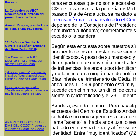
Recuadro
otras encuestas que no son electorales
CIS de Tezanos ni a la puntería de Mich
La Colección de ABC"
pasado Día de Andalucía, se ha dado 
Discurso en la entrega del
premio Luca de Tena
interesantísima. La ha realizado el Ce
depende de la Consejería de Presidenci
Antonio Burgos, premio Luca
de Tena a una trayectoria
comunidad autónoma; concretamente sobr
escudo o la bandera.
"El Señor de Sevilla, la
Según esta encuesta sobre nuestros sí
Sevilla del Señor" (Anuario
del Gran Poder 2013)
por ciento de los encuestados se sienten
identificados. A pesar de su manoseo y 
"La Colección de ABC"
Discurso en la entrega del
de un partido que convirtió a nuestra t
premio Luca de Tena
de influencias, los andaluces identifi
"¿Estais puestos", fragmento
y no la vinculan a ningún partido polít
inicial de "Los días del gozo",
Blas Infante del trimilenario de Cádiz,
Pregón Semana Santa 2008
andaluces. El 54,9 por ciento está muy i
Discurso para presentar
sucede con el himno, tan difícil de canta
"Sevilla en su plaza de toros a
través del Archivo de ABC"
siente muy identificado y el 28,1, identi
Bandera, escudo, himno... Pero hay al
encuesta del Centro de Estudios Andaluc
su habla son muy superiores a las que s
llama "acento" al habla andaluza, o sea
ANTONIO BURGOS
: "
LOS
DÍAS DEL GOZO
"
Pregón de
hablado en nuestra tierra, y ahí se sup
la Semana Santa
de Sevilla
identidad. Entre "muy identificados" (72