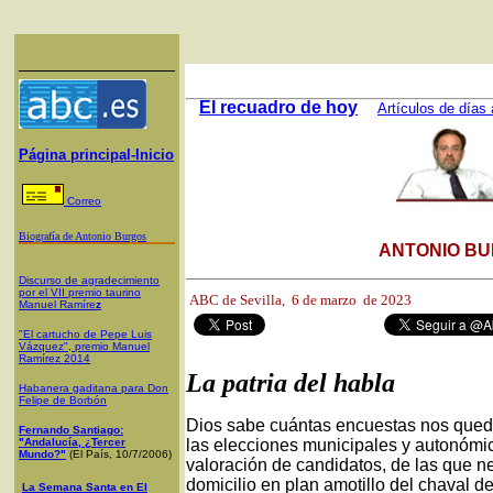
El recuadro de hoy
Artículos de días 
Página principal-Inicio
Correo
Biografía de Antonio Burgos
ANTONIO BU
Discurso de agradecimiento
por el VII premio taurino
ABC de Sevilla,
6 de marzo de 2023
Manuel Ramíre
z
"El cartucho de Pepe Luis
Vázquez", premio Manuel
Ramírez 2014
La patria del habla
Habanera gaditana para Don
Felipe de Borbón
Dios sabe cuántas encuestas nos queda
Fernando Santiago:
"Andalucía, ¿Tercer
las elecciones municipales y autonómic
Mundo?"
(El País, 10/7/2006)
valoración de candidatos, de las que n
domicilio en plan amotillo del chaval 
La Semana Santa en El