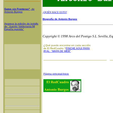
Gatos sin Fronteras"
, de
Antonio Burgos
¿QUIÉN HACE ESTO?
Biografía de Antonio Burgos
Aparece la edición de bolsillo
de "Juanito Valderrama:Mi
España querida"
Copyright © 1998 Arco del Postigo S.L. Sevilla, E
¿
Qué puede encontrar en cada sección
de El RedCuadro ?
PINCHE AQUI PARA
IR AL "MAPA DE WEB"
Página principal-Inicio