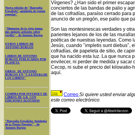
Vírgenes? ¿Han sido el primer escapara
conciertos de las bandas de palio y agr
Nueva edición de "Rapsodia
Española",antología de poesía
de las cofradías, paraíso cerrado para 
popular"
anuncio de un pregón, ese palio que p
Son las montesinescas verdades y otra
"Memorias de la vieja dama:
mis mejores artículos sobre
parientes lejanos de los de las murallas
Sevilla", de Antonio Burgos
poéticas de nuestras leyendas. Como l
OTROS LIBROS DE
Jesús, cuando "impletis sunt diebus", el
ANTONIO BURGOS
cofradías, de papeleta de sitio, de cap
que ha nacido esta luz. La que nunca pod
LIBROS DE ANTONIO
BURGOS PUBLICADOS POR
envilecer, ni perder de medida y sacar
PLANETA
Cecop, ni sube el precio del kilowatio-h
OBRAS DE ANTONIO
aquí.
BURGOS EN "LA ESFERA DE
LOS LIBROS"
Correo
Si quiere usted enviar al
COMPRA POR INTERNET DE
LIBROS DE A.B. CON
este correo electrónico
EDICIONES AGOTADAS
"Rapsodia Española: Antología
de la Poesía Popular", de
Antonio Burgos