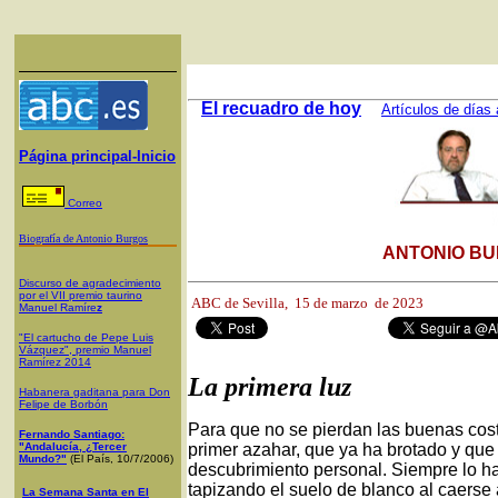
El recuadro de hoy
Artículos de días 
Página principal-Inicio
Correo
Biografía de Antonio Burgos
ANTONIO BU
Discurso de agradecimiento
por el VII premio taurino
ABC de Sevilla,
15 de marzo de 2023
Manuel Ramíre
z
"El cartucho de Pepe Luis
Vázquez", premio Manuel
Ramírez 2014
La primera luz
Habanera gaditana para Don
Felipe de Borbón
Para que no se pierdan las buenas costu
Fernando Santiago:
"Andalucía, ¿Tercer
primer azahar, que ya ha brotado y que 
Mundo?"
(El País, 10/7/2006)
descubrimiento personal. Siempre lo hal
tapizando el suelo de blanco al caerse
La Semana Santa en El