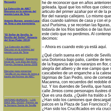
Recuadro
he de reconocer que en años anteriores
goleada. Igual que los niños que colec
La Colección de ABC"
articulo del primer azahar por el de la 
Discurso en la entrega del
premio Luca de Tena
flor del naranjo callejero. Lo mismo qu
días cuando salimos de casa y con el pr
Antonio Burgos, premio Luca
de Tena a una trayectoria
azul Purísima, y se recortan las figuras
todavía de los fríos tardíos o de las ll
este cielo que no perdimos. Al contempl
"El Señor de Sevilla, la
Sevilla del Señor" (Anuario
decimos:
del Gran Poder 2013)
-- Ahora es cuando esto ya está aquí.
"La Colección de ABC"
Discurso en la entrega del
premio Luca de Tena
¿Qué clarín suena en el cielo de Sevil
"¿Estais puestos", fragmento
una Dolorosa bajo palio, cambie de terc
inicial de "Los días del gozo",
de la fragancia de los naranjos en flor,
Pregón Semana Santa 2008
alegría del albero y de ese campo que s
Discurso para presentar
cascabeleo de un enganche a la calese
"Sevilla en su plaza de toros a
través del Archivo de ABC"
lágrimas de San Pedro, sino de corneta
Macarena, con recuerdos del redoble d
luz. Y los duendes de Sevilla, que hast
calle Jimios como personajes ilustres d
Que es una duda. ¿Quién ha traído a Sev
¿Han sido los camiones que descargab
ANTONIO BURGOS
: "
LOS
DÍAS DEL GOZO
"
Pregón de
palcos en la Plaza de San Francisco? ¿
la Semana Santa
de Sevilla
¿Han sido los Crucificados en vía cruc