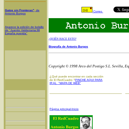
Gatos sin Fronteras"
, de
Correo
Antonio Burgos
Aparece la edición de bolsillo
de "Juanito Valderrama:Mi
España querida"
¿QUIÉN HACE ESTO?
Biografía de Antonio Burgos
Copyright © 1998 Arco del Postigo S.L. Sevilla, E
¿
Qué puede encontrar en cada sección
de El RedCuadro ?
PINCHE AQUI PARA
IR AL "MAPA DE WEB"
Página principal-Inicio