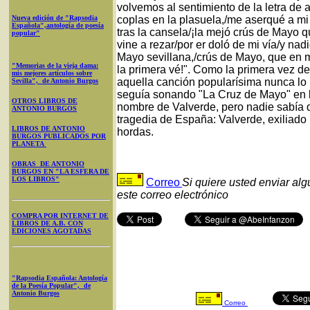
volvemos al sentimiento de la letra de
Nueva edición de "Rapsodia
coplas en la plasuela,/me aserqué a mi
Española",antología de poesía
tras la cansela/¡la mejó crús de Mayo q
popular"
vine a rezar/por er doló de mi vía/y nad
Mayo sevillana,/crús de Mayo, que en m
"Memorias de la vieja dama:
la primera vé!". Como la primera vez de
mis mejores artículos sobre
aquella canción popularísima nunca lo 
Sevilla", de Antonio Burgos
seguía sonando "La Cruz de Mayo" en lo
OTROS LIBROS DE
nombre de Valverde, pero nadie sabía qu
ANTONIO BURGOS
tragedia de España: Valverde, exiliado 
LIBROS DE ANTONIO
hordas.
BURGOS PUBLICADOS POR
PLANETA
OBRAS DE ANTONIO
BURGOS EN "LA ESFERA DE
LOS LIBROS"
Correo
Si quiere usted enviar al
este correo electrónico
COMPRA POR INTERNET DE
LIBROS DE A.B. CON
EDICIONES AGOTADAS
"Rapsodia Española: Antología
de la Poesía Popular", de
Antonio Burgos
Correo