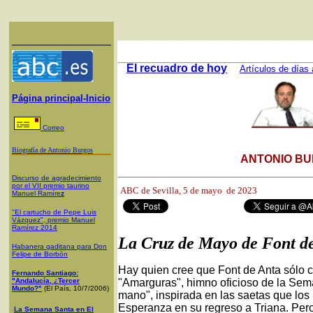
El recuadro de hoy
Artículos de días 
Página principal-Inicio
Correo
Biografía de Antonio Burgos
ANTONIO BU
Discurso de agradecimiento
por el VII premio taurino
ABC de Sevilla, 5
de mayo de 2023
Manuel Ramíre
z
"El cartucho de Pepe Luis
Vázquez", premio Manuel
Ramírez 2014
La Cruz de Mayo de Font d
Habanera gaditana para Don
Felipe de Borbón
Hay quien cree que Font de Anta sólo
Fernando Santiago:
"Andalucía, ¿Tercer
"Amarguras", himno oficioso de la Sem
Mundo?"
(El País, 10/7/2006)
mano", inspirada en las saetas que los 
Esperanza en su regreso a Triana. Per
La Semana Santa en El