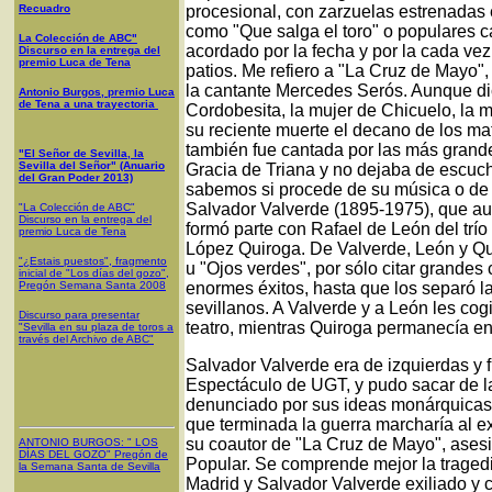
Recuadro
procesional, con zarzuelas estrenadas 
como "Que salga el toro" o populares 
La Colección de ABC"
acordado por la fecha y por la cada ve
Discurso en la entrega del
premio Luca de Tena
patios. Me refiero a "La Cruz de Mayo",
la cantante Mercedes Serós. Aunque di
Antonio Burgos, premio Luca
de Tena a una trayectoria
Cordobesita, la mujer de Chicuelo, la m
su reciente muerte el decano de los ma
también fue cantada por las más grande
"El Señor de Sevilla, la
Sevilla del Señor" (Anuario
Gracia de Triana y no dejaba de escucha
del Gran Poder 2013)
sabemos si procede de su música o de s
Salvador Valverde (1895-1975), que au
"La Colección de ABC"
Discurso en la entrega del
formó parte con Rafael de León del trío
premio Luca de Tena
López Quiroga. De Valverde, León y Quir
"¿Estais puestos", fragmento
u "Ojos verdes", por sólo citar grandes 
inicial de "Los días del gozo",
Pregón Semana Santa 2008
enormes éxitos, hasta que los separó la 
sevillanos. A Valverde y a León les co
Discurso para presentar
teatro, mientras Quiroga permanecía en
"Sevilla en su plaza de toros a
través del Archivo de ABC"
Salvador Valverde era de izquierdas y f
Espectáculo de UGT, y pudo sacar de l
denunciado por sus ideas monárquicas
que terminada la guerra marcharía al ex
su coautor de "La Cruz de Mayo", asesi
ANTONIO BURGOS
: "
LOS
DÍAS DEL GOZO
"
Pregón de
Popular. Se comprende mejor la traged
la Semana Santa
de Sevilla
Madrid y Salvador Valverde exiliado y 