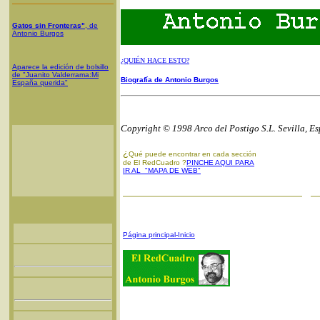
Gatos sin Fronteras"
, de
Antonio Burgos
¿QUIÉN HACE ESTO?
Aparece la edición de bolsillo
de "Juanito Valderrama:Mi
Biografía de Antonio Burgos
España querida"
Copyright © 1998 Arco del Postigo S.L. Sevilla, E
¿
Qué puede encontrar en cada sección
de El RedCuadro ?
PINCHE AQUI PARA
IR AL "MAPA DE WEB"
Página principal-Inicio