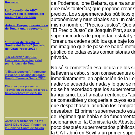
Recuadro
de Podemos, Ione Belarra, que ha anun
dice más tonterías) que propone crear 
La Colección de ABC"
precios. Los supermercados públicos q
Discurso en la entrega del
premio Luca de Tena
autonómicas y municipales son un calc
mismo nombre: "Precios Justos". Que 
Antonio Burgos, premio Luca
de Tena a una trayectoria
"El Precio Justo" de Joaquín Prat, sus 
supermercados de propiedad estatal y 
"crear una cadena pública que baje los
"El Señor de Sevilla, la
Sevilla del Señor" (Anuario
me imagino que de paso se habrá meti
del Gran Poder 2013)
público de todas estas comunistonas 
privada.
"La Colección de ABC"
Discurso en la entrega del
premio Luca de Tena
No sé si cometerán esa locura de los 
"¿Estais puestos", fragmento
la lleven a cabo, si son consecuentes 
inicial de "Los días del gozo",
inmediatamente, en aplicación de la L
Pregón Semana Santa 2008
nadie se acuerda de nada y lo que se 
Discurso para presentar
no se ha recordado que los supermerca
"Sevilla en su plaza de toros a
través del Archivo de ABC"
franquismo. Los llamaban entonces "au
de comestibles y droguería a cuyos est
que despachasen, acudían los comprado
deseaban. El primer supermercado esta
del régimen que había sido fundamental
racionamiento: la Comisaría de Abastec
ANTONIO BURGOS
: "
LOS
DÍAS DEL GOZO
"
Pregón de
poco después supermercados públicos e
la Semana Santa
de Sevilla
la CAT abrió en Sevilla un primer supe