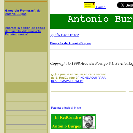
Correo
Gatos sin Fronteras"
, de
Antonio Burgos
Aparece la edición de bolsillo
de "Juanito Valderrama:Mi
España querida"
¿QUIÉN HACE ESTO?
Biografía de Antonio Burgos
Copyright © 1998 Arco del Postigo S.L. Sevilla, E
¿
Qué puede encontrar en cada sección
de El RedCuadro ?
PINCHE AQUI PARA
IR AL "MAPA DE WEB"
Página principal-Inicio