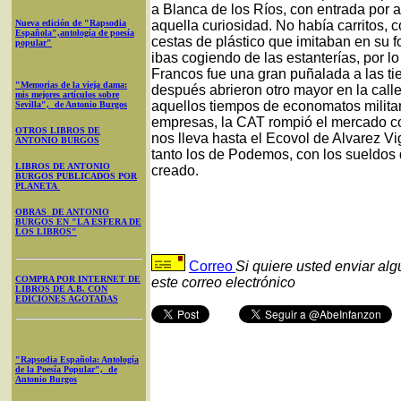
a Blanca de los Ríos, con entrada por a
Nueva edición de "Rapsodia
aquella curiosidad. No había carritos,
Española",antología de poesía
cestas de plástico que imitaban en su 
popular"
ibas cogiendo de las estanterías, por lo
Francos fue una gran puñalada a las t
"Memorias de la vieja dama:
después abrieron otro mayor en la call
mis mejores artículos sobre
aquellos tiempos de economatos milita
Sevilla", de Antonio Burgos
empresas, la CAT rompió el mercado co
OTROS LIBROS DE
nos lleva hasta el Ecovol de Alvarez V
ANTONIO BURGOS
tanto los de Podemos, con los sueldos 
LIBROS DE ANTONIO
creado.
BURGOS PUBLICADOS POR
PLANETA
OBRAS DE ANTONIO
BURGOS EN "LA ESFERA DE
LOS LIBROS"
Correo
Si quiere usted enviar al
COMPRA POR INTERNET DE
este correo electrónico
LIBROS DE A.B. CON
EDICIONES AGOTADAS
"Rapsodia Española: Antología
de la Poesía Popular", de
Antonio Burgos