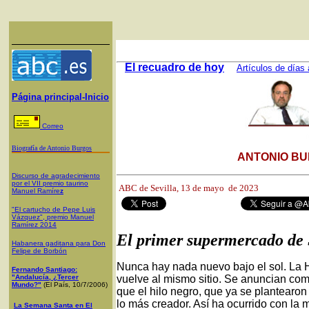
El recuadro de hoy
Artículos de días 
Página principal-Inicio
Correo
Biografía de Antonio Burgos
ANTONIO BU
Discurso de agradecimiento
por el VII premio taurino
ABC de Sevilla, 13
de mayo de 2023
Manuel Ramíre
z
"El cartucho de Pepe Luis
Vázquez", premio Manuel
Ramírez 2014
El primer supermercado de 
Habanera gaditana para Don
Felipe de Borbón
Nunca hay nada nuevo bajo el sol. La 
Fernando Santiago:
"Andalucía, ¿Tercer
vuelve al mismo sitio. Se anuncian co
Mundo?"
(El País, 10/7/2006)
que el hilo negro, que ya se plantearon
lo más creador. Así ha ocurrido con la 
La Semana Santa en El