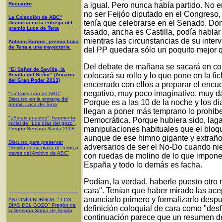
Recuadro
a igual. Pero nunca había partido. No e
no ser Feijóo diputado en el Congreso, e
La Colección de ABC"
tenía que celebrarse en el Senado. Don
Discurso en la entrega del
premio Luca de Tena
tasado, ancha es Castilla, podía hablar
mientras las circunstancias de su inte
Antonio Burgos, premio Luca
de Tena a una trayectoria
del PP quedara sólo un poquito mejor
Del debate de mañana se sacará en co
"El Señor de Sevilla, la
colocará su rollo y lo que pone en la 
Sevilla del Señor" (Anuario
del Gran Poder 2013)
encerrado con ellos a preparar el encu
negativo, muy poco imaginativo, muy d
"La Colección de ABC"
Discurso en la entrega del
Porque es a las 10 de la noche y los dí
premio Luca de Tena
llegan a poner más temprano lo prohib
"¿Estais puestos", fragmento
Democrática. Porque hubiera sido, lagar
inicial de "Los días del gozo",
manipulaciones habituales que el bloqu
Pregón Semana Santa 2008
aunque de ese himno gigante y extraño
Discurso para presentar
adversarios de ser el No-Do cuando ni
"Sevilla en su plaza de toros a
través del Archivo de ABC"
con ruedas de molino de lo que impone
España y todo lo demás es facha.
Podían, la verdad, haberle puesto otro 
cara". Tenían que haber mirado las ace
anunciarlo primero y formalizarlo desp
ANTONIO BURGOS
: "
LOS
DÍAS DEL GOZO
"
Pregón de
definición coloquial de cara como "des
la Semana Santa
de Sevilla
continuación parece que un resumen de 