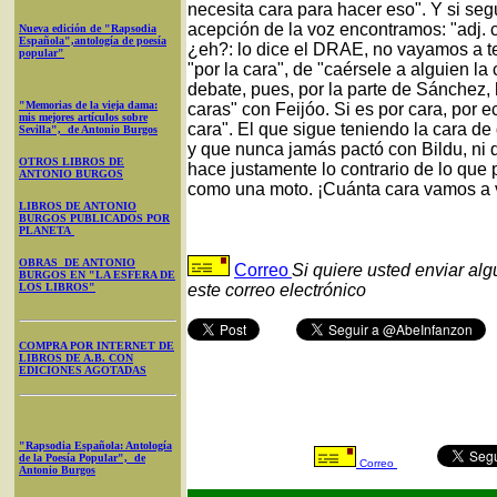
necesita cara para hacer eso". Y si s
acepción de la voz encontramos: "adj. c
Nueva edición de "Rapsodia
Española",antología de poesía
¿eh?: lo dice el DRAE, no vayamos a t
popular"
"por la cara", de "caérsele a alguien la
debate, pues, por la parte de Sánchez,
"Memorias de la vieja dama:
caras" con Feijóo. Si es por cara, por e
mis mejores artículos sobre
cara". El que sigue teniendo la cara de
Sevilla", de Antonio Burgos
y que nunca jamás pactó con Bildu, ni q
OTROS LIBROS DE
hace justamente lo contrario de lo que
ANTONIO BURGOS
como una moto. ¡Cuánta cara vamos a v
LIBROS DE ANTONIO
BURGOS PUBLICADOS POR
PLANETA
OBRAS DE ANTONIO
Correo
Si quiere usted enviar al
BURGOS EN "LA ESFERA DE
LOS LIBROS"
este correo electrónico
COMPRA POR INTERNET DE
LIBROS DE A.B. CON
EDICIONES AGOTADAS
"Rapsodia Española: Antología
de la Poesía Popular", de
Correo
Antonio Burgos