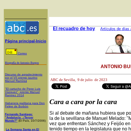
El recuadro de hoy
Artículos de días 
Página principal-Inicio
Correo
Biografía de Antonio Burgos
ANTONIO BU
Discurso de agradecimiento
por el VII premio taurino
ABC de Sevilla, 9
de julio de 2023
Manuel Ramíre
z
"El cartucho de Pepe Luis
Vázquez", premio Manuel
Ramírez 2014
Cara a cara por la cara
Habanera gaditana para Don
Felipe de Borbón
Si al debate de mañana hubiera que pon
Fernando Santiago:
"Andalucía, ¿Tercer
la de la sevillana de Manuel Melado: "M
Mundo?"
(El País, 10/7/2006)
vez que enfrentan Sánchez y Feijóo en
tenido tiempo en la legislatura que no 
La Semana Santa en El