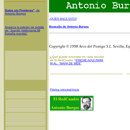
Gatos sin Fronteras"
, de
Antonio Burgos
¿QUIÉN HACE ESTO?
Biografía de Antonio Burgos
Aparece la edición de bolsillo
de "Juanito Valderrama:Mi
España querida"
Copyright © 1998 Arco del Postigo S.L. Sevilla, E
¿
Qué puede encontrar en cada sección
de El RedCuadro ?
PINCHE AQUI PARA
IR AL "MAPA DE WEB"
Página principal-Inicio