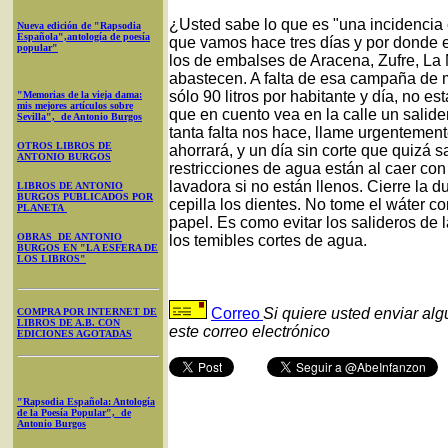
¿Usted sabe lo que es "una incidencia 
Nueva edición de "Rapsodia
Española",antología de poesía
que vamos hace tres días y por donde
popular"
los de embalses de Aracena, Zufre, La 
abastecen. A falta de esa campaña de 
sólo 90 litros por habitante y día, no 
"Memorias de la vieja dama:
mis mejores artículos sobre
que en cuento vea en la calle un salid
Sevilla", de Antonio Burgos
tanta falta nos hace, llame urgentement
OTROS LIBROS DE
ahorrará, y un día sin corte que quizá
ANTONIO BURGOS
restricciones de agua están al caer con
lavadora si no están llenos. Cierre la 
LIBROS DE ANTONIO
BURGOS PUBLICADOS POR
cepilla los dientes. No tome el wáter 
PLANETA
papel. Es como evitar los salideros de
OBRAS DE ANTONIO
los temibles cortes de agua.
BURGOS EN "LA ESFERA DE
LOS LIBROS"
Correo
Si quiere usted enviar al
COMPRA POR INTERNET DE
LIBROS DE A.B. CON
este correo electrónico
EDICIONES AGOTADAS
"Rapsodia Española: Antología
de la Poesía Popular", de
Antonio Burgos