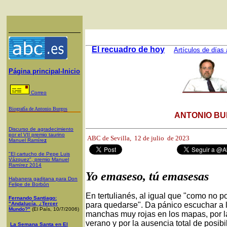
El recuadro de hoy
Artículos de días 
Página principal-Inicio
Correo
Biografía de Antonio Burgos
ANTONIO BU
Discurso de agradecimiento
por el VII premio taurino
ABC de Sevilla,
12 de julio de 2023
Manuel Ramíre
z
"El cartucho de Pepe Luis
Vázquez", premio Manuel
Ramírez 2014
Yo emaseso, tú emasesas
Habanera gaditana para Don
Felipe de Borbón
En tertulianés, al igual que "como no p
Fernando Santiago:
"Andalucía, ¿Tercer
para quedarse". Da pánico escuchar a 
Mundo?"
(El País, 10/7/2006)
manchas muy rojas en los mapas, por la
verano y por la ausencia total de posibi
La Semana Santa en El