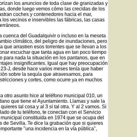
orizan los anuncios de toda clase de granizadas y
as, donde luego vemos cómo las crecidas de los
astran coches y contenedores hacia el mar,
 los vecinos e inservibles las fábricas, las casas
erráneos.
la cuenca del Guadalquivir o incluso en la meseta
mbio climático, del peligro de inundaciones, pero
 que arrastren esos torrentes que se llevan a los
onar escuchar que tanta agua en tan poco tiempo
o para nada la situación en los pantanos, que en
ntajes insignificantes. Igual que hay preocupación
el 23-J, desde hace varios meses tenía que haber
òn sobre la sequía que atravesamos, para
stricciones y cortes, como ocurre ya en muchos
 otro asunto hice al teléfono municipal 010, un
dano que tiene el Ayuntamiento. Llamas y sale la
quieres tal cosa y al 3 si tal otra. Y al 2 vamos. Si
clado de tu teléfono, te conectan con el Servicio
municipal constituida en 1974 que se ocupa del
de Sevilla. Te dice la grabación que si quieres
mportante "una incidencia en la vía pública",