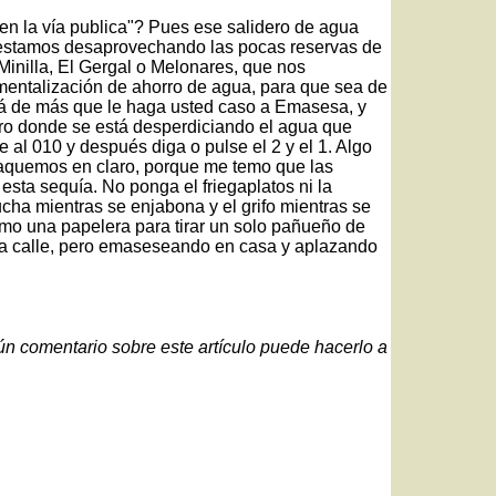
en la vía publica"? Pues ese salidero de agua
 estamos desaprovechando las pocas reservas de
Minilla, El Gergal o Melonares, que nos
mentalización de ahorro de agua, para que sea de
está de más que le haga usted caso a Emasesa, y
ero donde se está desperdiciando el agua que
e al 010 y después diga o pulse el 2 y el 1. Algo
 saquemos en claro, porque me temo que las
 esta sequía. No ponga el friegaplatos ni la
ducha mientras se enjabona y el grifo mientras se
como una papelera para tirar un solo pañueño de
 la calle, pero emaseseando en casa y aplazando
gún comentario sobre este artículo puede hacerlo a