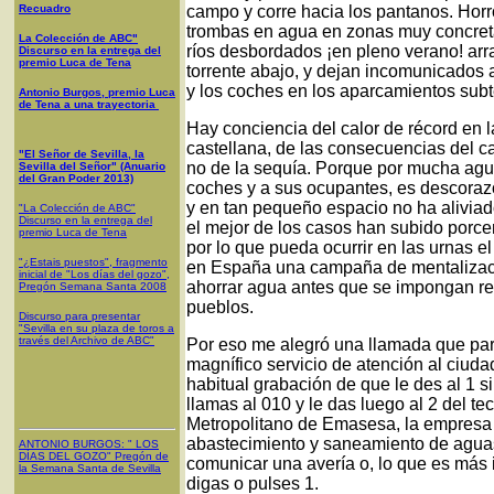
Recuadro
campo y corre hacia los pantanos. Horr
trombas en agua en zonas muy concret
La Colección de ABC"
ríos desbordados ¡en pleno verano! arr
Discurso en la entrega del
premio Luca de Tena
torrente abajo, y dejan incomunicados a
y los coches en los aparcamientos subt
Antonio Burgos, premio Luca
de Tena a una trayectoria
Hay conciencia del calor de récord en 
castellana, de las consecuencias del ca
"El Señor de Sevilla, la
no de la sequía. Porque por mucha agua
Sevilla del Señor" (Anuario
del Gran Poder 2013)
coches y a sus ocupantes, es descoraz
y en tan pequeño espacio no ha aliviad
"La Colección de ABC"
Discurso en la entrega del
el mejor de los casos han subido porce
premio Luca de Tena
por lo que pueda ocurrir en las urnas 
"¿Estais puestos", fragmento
en España una campaña de mentalizaci
inicial de "Los días del gozo",
ahorrar agua antes que se impongan re
Pregón Semana Santa 2008
pueblos.
Discurso para presentar
"Sevilla en su plaza de toros a
través del Archivo de ABC"
Por eso me alegró una llamada que para
magnífico servicio de atención al ciuda
habitual grabación de que le des al 1 si 
llamas al 010 y le das luego al 2 del te
Metropolitano de Emasesa, la empresa 
abastecimiento y saneamiento de aguas 
ANTONIO BURGOS
: "
LOS
DÍAS DEL GOZO
"
Pregón de
comunicar una avería o, lo que es más i
la Semana Santa
de Sevilla
digas o pulses 1.