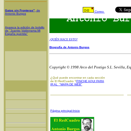
Gatos sin Fronteras"
, de
Correo
Antonio Burgos
Aparece la edición de bolsillo
de "Juanito Valderrama:Mi
España querida"
¿QUIÉN HACE ESTO?
Biografía de Antonio Burgos
Copyright © 1998 Arco del Postigo S.L. Sevilla, E
¿
Qué puede encontrar en cada sección
de El RedCuadro ?
PINCHE AQUI PARA
IR AL "MAPA DE WEB"
Página principal-Inicio