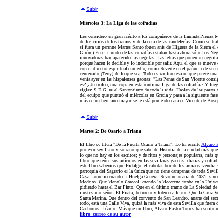
Subir
Miércoles 3: La Liga de las cofradías
Les considero un gran mérito a los compañeros de la llamada Prensa 
de los cirios de los tramos y de la cera de las candelerías. Como se tr
si fuera un perenne Martes Santo (buen anís de Higuera de la Sierra el qu
Girón.) En el mundo de las cofradías estaban hasta ahora sólo Los Negri
innovadoras han aparecido las negritas. Las letras que ponen en negrita
porque hacen lo decible y lo indecible por salir. Aquí el que se mueve e
con el director espiritual enmedio, como Reverte en el pañuelo de su nov
centenario (Terry) de lo que sea. Todo es tan interesante que parece un
venía ayer en las hispalenses gacetas: "Las Penas de San Vicente cons
es? ¿Un trofeo, una copa en esta continua Liga de las cofradías? Y lueg
siglas: S.E.G. es el Santontierro de toda la vida. Hablan de los paso
del equipo que puntuó el miércoles en Grecia y pasa a la siguiente fa
más de un hermano mayor se le está poniendo cara de Vicente de Bosq
Subir
Martes 2: De Osario a Triana
El libro se titula "De la Puerta Osario a Triana". Lo ha escrito
Alvaro P
profesor sevillano y soleano que sabe de Historia de la ciudad más que 
lo que no hay en los escritos; y de ritos y personajes populares, más q
libro, que reúne sus artículos en las sevillanas gacetas, diarias y cofrad
este libro sabemos que Hidalgo, el cabotambor de los armaos, vendía si
parroquia del Sagrario es la única que no tiene campanas de toda Sevil
Casa Cornelio cuando la Huelga General Revolucionaria de 1931, sino q
Madejas. Que Manolo Caracol, cuando la Macarena estaba en la Universi
pidiendo hasta el Bar Pinto. Que en el último tramo de La Soledad de
ilustrísimo señor: El Pirata, betunero y lotero callejero. Que la Cruz V
Santa Marina. Que dentro del convento de San Leandro, aparte del secr
todo, está una Calle Viva, quizá la más viva de esta Sevilla que fuera 
Cachorros. Léanlo. Más que un libro, Alvaro Pastor Torres ha escrito 
libro: correo de su autor