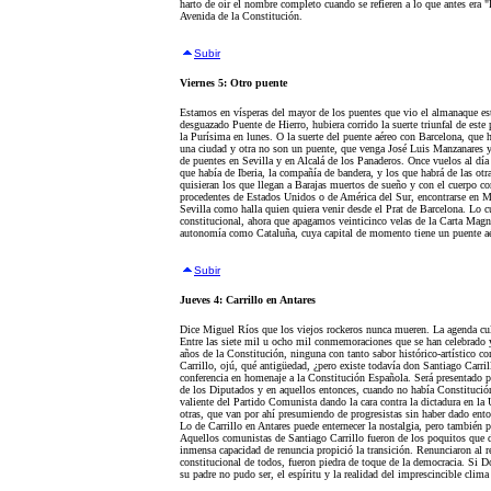
harto de oír el nombre completo cuando se refieren a lo que antes era
Avenida de la Constitución.
Subir
Viernes 5: Otro puente
Estamos en vísperas del mayor de los puentes que vio el almanaque este
desguazado Puente de Hierro, hubiera corrido la suerte triunfal de este
la Purísima en lunes. O la suerte del puente aéreo con Barcelona, que h
una ciudad y otra no son un puente, que venga José Luis Manzanares
de puentes en Sevilla y en Alcalá de los Panaderos. Once vuelos al día
que había de Iberia, la compañía de bandera, y los que habrá de las o
quisieran los que llegan a Barajas muertos de sueño y con el cuerpo c
procedentes de Estados Unidos o de América del Sur, encontrarse en 
Sevilla como halla quien quiera venir desde el Prat de Barcelona. Lo c
constitucional, ahora que apagamos veinticinco velas de la Carta Magn
autonomía como Cataluña, cuya capital de momento tiene un puente aé
Subir
Jueves 4: Carrillo en Antares
Dice Miguel Ríos que los viejos rockeros nunca mueren. La agenda cult
Entre las siete mil u ocho mil conmemoraciones que se han celebrado 
años de la Constitución, ninguna con tanto sabor histórico-artístico co
Carrillo, ojú, qué antigüedad, ¿pero existe todavía don Santiago Carri
conferencia en homenaje a la Constitución Española. Será presentado 
de los Diputados y en aquellos entonces, cuando no había Constitución
valiente del Partido Comunista dando la cara contra la dictadura en la 
otras, que van por ahí presumiendo de progresistas sin haber dado enton
Lo de Carrillo en Antares puede enternecer la nostalgia, pero también
Aquellos comunistas de Santiago Carrillo fueron de los poquitos que di
inmensa capacidad de renuncia propició la transición. Renunciaron al r
constitucional de todos, fueron piedra de toque de la democracia. Si 
su padre no pudo ser, el espíritu y la realidad del imprescincible clima