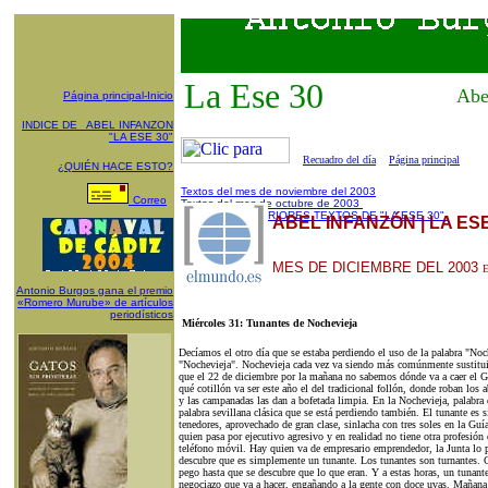
La Ese 30
Abe
Página principal-Inicio
INDICE DE ABEL INFANZON
"LA ESE 30"
Recuadro del día
Página principal
¿QUIÉN HACE ESTO?
Textos del mes de noviembre del 2003
Correo
Textos del mes de octubre de 2003
INDICE DE ANTERIORES TEXTOS DE "LA ESE 30"
ABEL INFANZÓN | LA ES
MES DE DICIEMBRE DEL 2003
E
Antonio Burgos gana el premio
«Romero Murube» de artículos
periodísticos
Miércoles 31: Tunantes de Nochevieja
Decíamos el otro día que se estaba perdiendo el uso de la palabra "No
"Nochevieja". Nochevieja cada vez va siendo más comúnmente sustituid
que el 22 de diciembre por la mañana no sabemos dónde va a caer el 
qué cotillón va ser este año el del tradicional follón, donde roban los
y las campanadas las dan a bofetada limpia. En la Nochevieja, palabra
palabra sevillana clásica que se está perdiendo también. El tunante es 
tenedores, aprovechado de gran clase, sinlacha con tres soles en la Gu
quien pasa por ejecutivo agresivo y en realidad no tiene otra profesión
teléfono móvil. Hay quien va de empresario emprendedor, la Junta lo p
descubre que es simplemente un tunante. Los tunantes son turnantes. 
pego hasta que se descubre que lo que eran. Y a estas horas, un tunante
negociazo que va a hacer, engañando a la gente con doce uvas. Mañana