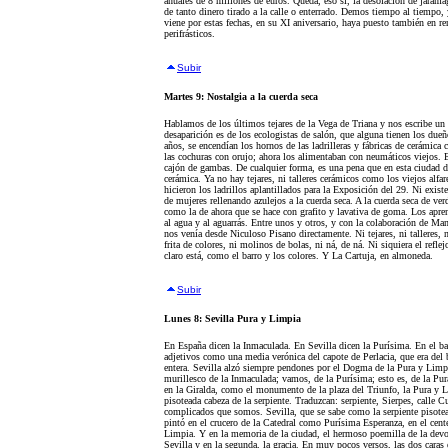
anuales de 8 millones de euros. Queda, eso sí, la desolación de jaramag
de tanto dinero tirado a la calle o enterrado. Demos tiempo al tiempo,
viene por estas fechas, en su XI aniversario, haya puesto también en r
perifrásticos.
Subir
Martes 9: Nostalgia a la cuerda seca
Hablamos de los últimos tejares de la Vega de Triana y nos escribe un 
desaparición es de los ecologistas de salón, que alguna tienen los dueñ
años, se encendían los hornos de las ladrilleras y fábricas de cerámica co
las cochuras con orujo; ahora los alimentaban con neumáticos viejos. 
cajón de gambas. De cualquier forma, es una pena que en esta ciudad de
cerámica. Ya no hay tejares, ni talleres cerámicos como los viejos alfar
hicieron los ladrillos aplantillados para la Exposición del 29. Ni existe
de mujeres rellenando azulejos a la cuerda seca. A la cuerda seca de ve
como la de ahora que se hace con grafito y lavativa de goma. Los apren
al agua y al aguarrás. Entre unos y otros, y con la colaboración de Man
nos venía desde Niculoso Pisano directamente. Ni tejares, ni talleres, n
frita de colores, ni molinos de bolas, ni ná, de ná. Ni siquiera el refle
claro está, como el barro y los colores. Y La Cartuja, en almoneda.
Subir
Lunes 8: Sevilla Pura y Limpia
En España dicen la Inmaculada. En Sevilla dicen la Purísima. En el b
adjetivos como una media verónica del capote de Perlacia, que era del 
entera. Sevilla alzó siempre pendones por el Dogma de la Pura y Limp
murillesco de la Inmaculada; vamos, de la Purísima; esto es, de la Pur
en la Giralda, como el monumento de la plaza del Triunfo, la Pura y L
pisoteada cabeza de la serpiente. Traduzcan: serpiente, Sierpes, calle C
complicados que somos. Sevilla, que se sabe como la serpiente pisote
pintó en el crucero de la Catedral como Purísima Esperanza, en el cen
Limpia.
Y en la memoria de la ciudad, el hermoso poemilla de la devoc
Sevilla y en la segunda, la gracia. En muy pocos versos, las dos caras