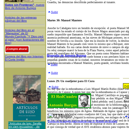
Guardia, las denuncias describirán perfectamente al tunante.
Gatos sin Fronteras"
, nuevo
libro de Antonio Burgos
Subir
Anticipo de las primeras
Martes 30: Manuel Mantero
páginas del libro
Anoche la Cabalgata tuvo un heraldo de excepción: el poeta Manuel Ma
Anticipo del libro en el
pocas veces ha estado el cortejo de los Reyes Magos anunciado por algu
"Magazine" de El
sueño imposible que llamamos Sevilla. Manuel Mantero sigue creyend
Mundo:Capítulo "Y Dios creó
ausencia profesoral americana, en las nieves de Michigan primero, en 
al gato" (con ilustraciones del
nombre de Sevilla a su ilusión. Que era la ilusión de volver, la desil
libro)
Manuel Mantero le ha pasado cien veces lo mismo que a Bécquer, entre 
realidad hallada. En sus cartas desde montes de nieve o campos de al
Su reloj siempre marcó la hora de la Plaza Nueva, como aquel pelucón
norte del meridiano del Altozano. Que un poeta como Mantero hablase d
Biografía de Antonio Burgos
Compra del libro por Internet-
es un lujo para esta ciudad que no suele honrar a sus preclaros hijos c
El Corte Inglés
pequeñas grandes cosas de la ciudad, nosotros levantamos un trono de 
nostalgia encontrada a Manuel Mantero, poeta grande, sevillano hondo,
Subir
Subir
Lunes 29: Un coadjutor para El Cura
Subir
No hay que dar la enhorabuena a Luis Miguel Martín Rubio (léase Lui
ejecutivo de Cajasur. A quien hay que dar la enhorabuena es a Cajasur
el nombramiento de semejante coadjutor. Miguel Castillejo es por an
Cop
en Córdoba, cuando dices El Cura no hay pérdida: es don Miguel. Den
Arc
la de seglares que hay en Córdoba, no habrá pérdida: será Luismi. El Cu
Barbero famosos del Quijote, verán qué escrutinio de la biblioteca de c
Sev
donde va, sea la Guardia Municipal de Sevilla, sean los jaramagos de 
beneficios los números rojos de Agesa. Hablando de Agesa: igual que h
nombramiento del Seglar como coadjutor del Cura, hay que darle el p
hacer cargo de Agesa? ¿Seguirá la exitosa gestión, ese milagro de la Car
es, los jaramagos en puestos de trabajo y de enseñanza? ¿Qué será de 
Pinche en la imagen para conectar con El Mundo en Internet
"Artículos de lujo: Sevilla
Cartuja ya está hecho. Ahora se trata de explotar el éxito de Luismi e
en cien recuadros", de
el que consiga de verdad que el AVE establezca abonos para viajeros fr