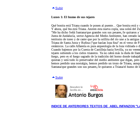
Subir
Lunes 1: El humo de sus tejares
Qué bonita está Triana cuando le ponen al puente... Que bonita está y s
Y ahora, qué fea está Triana. Anoten esta nueva copla, una soleá del Zu
"Me ha dicho Señá Santana/que grandes son sus pesares,/le quitaron a T
Junta de Andalucía, sector Agencia del Medio Ambiente, han cerrado la
territorio de toreo y de cante que por la orillita del río une a la antigu
Triana de Santa Justa y Rufina ("que hacían loza fina" en el verso de 
cerámicos. La calle Alfarería es pura arqueología de la loza vidriada o 
Cuando bajemos por la Cuesta de Castilleja hacia Sevilla, ya no ver
tejares subiendo a los cielos trianeros. Ya no cabrá más la duda de ll
fuego, pero es el fuego sagrado de la tradición del horno donde trabaja
quieran y será todo lo preservador del medio ambiente que digan, pero co
hemos perdido una nostalgia, hemos perdido un trozo de Triana, aun
Santana/que grandes son sus pesares,/le quitaron a Triana/el humo de lo
Subir
INDICE DE ANTERIORES TEXTOS DE ABEL INFANZON "L