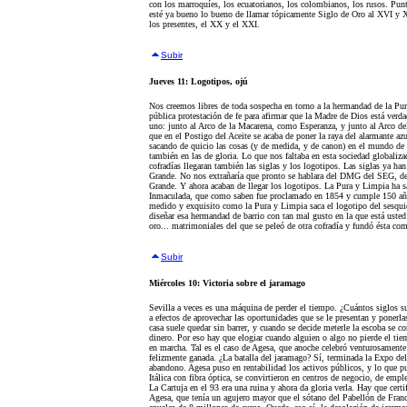
con los marroquíes, los ecuatorianos, los colombianos, los rusos. Punt
esté ya bueno lo bueno de llamar tópicamente Siglo de Oro al XVI y XV
los presentes, el XX y el XXI.
Subir
Jueves 11: Logotipos, ojú
Nos creemos libres de toda sospecha en torno a la hermandad de la P
pública protestación de fe para afirmar que la Madre de Dios está verda
uno: junto al Arco de la Macarena, como Esperanza, y junto al Arco d
que en el Postigo del Aceite se acaba de poner la raya del alarmante az
sacando de quicio las cosas (y de medida, y de canon) en el mundo de 
también en las de gloria. Lo que nos faltaba en esta sociedad globaliz
cofradías llegaran también las siglas y los logotipos. Las siglas ya ha
Grande. No nos extrañaría que pronto se hablara del DMG del SEG, d
Grande. Y ahora acaban de llegar los logotipos. La Pura y Limpia ha s
Inmaculada, que como saben fue proclamado en 1854 y cumple 150 años
medido y exquisito como la Pura y Limpia saca el logotipo del sesqui
diseñar esa hermandad de barrio con tan mal gusto en la que está usted
oro... matrimoniales del que se peleó de otra cofradía y fundó ésta com
Subir
Miércoles 10: Victoria sobre el jaramago
Sevilla a veces es una máquina de perder el tiempo. ¿Cuántos siglos s
a efectos de aprovechar las oportunidades que se le presentan y ponerlas
casa suele quedar sin barrer, y cuando se decide meterle la escoba 
dinero. Por eso hay que elogiar cuando alguien o algo no pierde el tie
en marcha. Tal es el caso de Agesa, que anoche celebró venturosamente 
felizmente ganada. ¿La batalla del jaramago? Sí, terminada la Expo del
abandono. Agesa puso en rentabilidad los activos públicos, y lo que pu
Itálica con fibra óptica, se convirtieron en centros de negocio, de emp
La Cartuja en el 93 era una ruina y ahora da gloria verla. Hay que cert
Agesa, que tenía un agujero mayor que el sótano del Pabellón de Franc