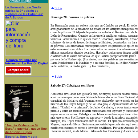
Antonio Burgos
La Universidad de Sevilla
Subir
publica la 6ª edición de
"Folklore de las Cofradías",
Domingo 28: Pascuas de pólvora
de A.Burgos
En Benacazón gusta un cohete más que en Córdoba un perol. En todo e
arabigoandaluza de la provincia no estaba en las antiguas mezquitas con
correr la pólvora. El Aljarafe le prestó los cohetes al Rocío como de la 
León de Reconquista. Cuando en la romería estalla un cohete, resuena
vamos a llamar moro a lo que es moro? Benacazón, Aznalcázar, Aznalcóll
cohetero, de toros de fuego, de fuegos artificiales, de petardos, se baja
de pólvora. Las ordenanzas municipales sobre los petardos se aplica c
estacionamientos en doble fila: cero cartón del nueve. Cada barrio es 
niñatos petardosos tirando petardos. Hasta hay quien pone fuegos artific
cuadrados de la casita adosada a los que llaman pomposamente jardín. Y
pólvora de la Nochevieja. (Por cierto, hay dos palabras que se están pe
Compra del libro por
llama Nochebuena a la Navidad y a su cena familiar, ni le dice Nochevi
Internet en La Pasión Digital
la del cotillón, la media gala... y los cohetazos.)
Subir
Sabado 27: Cabalgata con libros
A muchos sevillanos nos gustaría que, de mayor, nuestra ciudad fuera
aquí tuvieran que poner una fábrica de bizcotelas o un Foro Nacional 
capacidad de iniciativa del Ayuntamiento alcalareño, por ejemplo en las
motivo de los Reyes Magos y de la Cabalgata, el Ayuntamiento de Alca
infantil "Rachid y la princesa", de Javier Caraballo, a otros tantos esc
premia y edita un cuento infantil relacionado con leyendas y tradicion
regalo entre los niños. Cabalgata con libros es un buena política cultu
más que en esta Sevilla que lee tan poco y donde la gloriosa expansión
milagro, los Reyes fomentaran más la lectura. El ejemplo alcalareño po
Magos, regalando libros. Sería una preciosidad que cada año aquí se con
"Juanito Valderrama:Mi
escribieran cuentos en torno a leyendas sevillanas. Por algo Antonio 
España querida", nuevo libro
literatura infantil, es de Alcalá... Alcalá de los Panaderos y Alcalá de
de Antonio Burgos
Biografía, libros y obra