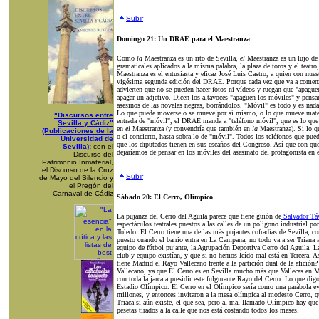
Subir
Domingo 21: Un DRAE para el Maestranza
Como
la
Maestranza es un rito de Sevilla,
el
Maestranza es un lujo de 
gramaticales aplicados a la misma palabra, la plaza de toros y el teatr
Maestranza es el entusiasta y eficaz José Luis Castro, a quien con nues
vigésima segunda edición del DRAE. Porque cada vez que va a comenza
advierten que no se pueden hacer fotos ni vídeos y ruegan que "apague
apagar un adjetivo. Dicen los altavoces "apaguen los móviles" y pens
asesinos de las novelas negras, borrándolos. "Móvil" es todo y es nada. 
Lo que puede moverse o se mueve por sí mismo, o lo que mueve mater
"Discursos entre
entrada de "móvil", el DRAE manda a "teléfono móvil", que es lo que 
Sevilla y Cádiz"
en
el
Maestranza (y convendría que también en
la
Maestranza). Si lo q
(Publicaciones de la
o el concierto, hasta sobra lo de "móvil". Todos los teléfonos que pue
Universidad de
que los diputados tienen en sus escaños del Congreso. Así que con que
Sevilla)
:
con el
dejaríamos de pensar en los móviles del asesinato del protagonista en e
Discurso del
Patrimonio Inmaterial,
el Discurso de la Cruz
Subir
de Mayo del Silencio y
el Pregón del
Carnaval de Cádiz
Sábado 20: El Cerro, Olímpico
La pujanza del Cerro del Aguila parece que tiene guión de
Salvador Tá
espectáculos teatrales puestos a las calles de un polígono industrial por
Toledo. El Cerro tiene una de las más pujantes cofradías de Sevilla, 
puesto cuando el barrio entra en La Campana, no todo va a ser Triana an
equipo de fútbol pujante, la Agrupación Deportiva Cerro del Aguila. L
club y equipo existían, y que si no hemos leído mal está en Tercera. A
tiene Madrid el Rayo Vallecano frente a la partición dual de la afición
Vallecano, ya que El Cerro es en Sevilla mucho más que Vallecas en 
con toda la jarca a presidir este fulgurante Rayo del Cerro. Lo que dig
Estadio Olímpico. El Cerro en el Olímpico sería como una parábola eva
millones, y entonces invitaron a la mesa olímpica al modesto Cerro, que
Triaca si aún existe, el que sea, pero al mal llamado Olímpico hay que
pesetas tirados a la calle que nos está costando todos los meses.