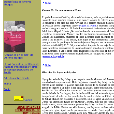
periodística de Antonio
Subir
Burgos
Viernes 26: Un monumento al Potra
Al padre Leonardo Castillo, el cura de los toreros, lo hizo justísimame
Leonardo no es ninguna canonjía, sino evangelio puro de entrega a los 
lo encuentro y me dice que esta Navidad se le acercan muchos gitanito
las Pascuas que el irrepetible veedor
Miguel El Potra
le mandaba sin que
tenían la desgracia encima. El Padre Leonardo está haciendo encajes de 
del difunto Miguel Criado. ¿No querían hacerle un monumento al Pot
levantar al cristianísimo Miguel: que los que fuimos sus amigos, la ge
Grande, los ganaderos, enviemos al Padre Leonardo unos billetitos de p
falten a los gitanitos, a los presos, a los hijos de los inmigrantes. 
para que antes de que llegue la Nochevieja contribuyan a ese monumen
teléfono móvil (600) 00.51.36 y mandarle el importe de una caja de las
Peris, Montoya, compañeros de la crítica taurina: ponedlo en vuestras s
Padre Leonardo, a ver si entre todos levantamos en estos días el me
establecido como una costumbre navideña de Los Amigos del Potra.)
"Jazmines en el ojal", de
personaje irrepetible
Antonio Burgos
El Pali, Vicente el del Canasto,
Subir
Antoñito Procesiones y otros
personajes populares de
Sevilla
Miercoles 24: Reyes anticipados
Artículos sobre Sevilla
Hay quien sale de Rey Mago y se le queda cara de Monarca del Ateneo 
tenía barba de empresario del Hotel Inglaterra, sino de Rey Mago de la
Triana
entrega algún premio (y a algún discípulo nuestro lo ha honrado de e
dando un juguete a un niño. Sabe quizá el alcalde, como sentenciaba J
Rocío
Sevilla son "los niños y los caramelos": los niños grandes que viven en
luz de fachada de Cortinglés, luz de las bombillitas del andén del Ay
fotografía del alcalde con los presidentes de los dos clubes de fútbol
de Julián Muñoz con el alcalde y nos suena, solo, el viejo villancico q
Correo
Cuna: "Ya vienen los Reyes por el Arenal". Bueno, más que por Arenal
donde vienen, encarnados en este perenne Rey Mago de Sevilla que es 
ANDALUCIA EN LA
abogado de Julián Muñoz han sido buenos, los Reyes no les han traído 
PRENSA DIGITAL DE
reglamento, igual, igual que la que anuncian en la tele. Era el regalo 
HOY:
Todas las
Reyes hace muchos años. Gracias a este Rey Mago de Oriente hay dos 