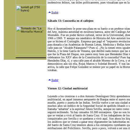
inofensivos felinos, tan útiles políticamente, pues visualizan que en l
Subir
Sábado 13: Concordia en el callejero
Hoy el Ayuntamiento le pone una plaza en su barrio a un profesor trian
del Arte, máxima autoridad en escultura barroca, autor del Catálogo Art
Montañés. Fue un poder fáctico cultural, rector de la Universidad, dire
1966 a 1969. Y aunque era catedrático de Historia del Arte autorizó los
que se hiciera el Cortinglés. Empresa que pagó el "impuesto revolucion
para donarla a las Academias de Buenas Letras, Medicina y Bellas Arte
calle para un "Alcalde Palanqueta"? Pues sí. ¿No la tienen otros igual
Halcón, y la tiene García de Vinuesa, que derribó nada menos que las m
que fue la Plaza del Duque, nos parece muy bien que Hernández Díaz t
celebramos los XXV años de la Constitución de la concordia? Pues hag
Hernández Díaz, sí, y una calle para el alcalde Moreno de la Cova, y ot
democráticos aún sin ella, Rojas Marcos y Soledad Becerril. Y tras las 
activa, la calle que Felipe González se merece por su papel en la Histo
votaban.
Subir
Viernes 12: Ciudad multirracial
Leyendo a los cronistas o a don Antonio Domínguez Ortiz aprendemos 
multirracial, en aquel inmenso aeropuerto de Barajas entre el nuevo 
muelle, puerto y puerta de las Indias. Sevilla vuelve a ser una ciudad m
muchos años un médico de la Seguridad Social de apellido libanés o sir
llamaba "asbarina" a la aspirina? Ahora Sevilla, aunque no tanto como 
seguirá recibiendo. Ya hay censados 10.300 extranjeros. Que no son los
que se venían a vivir al barrio de Santa Cruz. O los trabajadores de lo
conquistados por Sevilla y se quedaron a vivir aquí. Son ahora los his
los asiáticos que se vienen a ganar muy dignamente las habichuelas en nu
del barrio de Santa Cruz tenemos ahora a los extranjeros currelantes q
estribaciones del Policlínico. Sevilla, poco a poco, volverá a ser una 