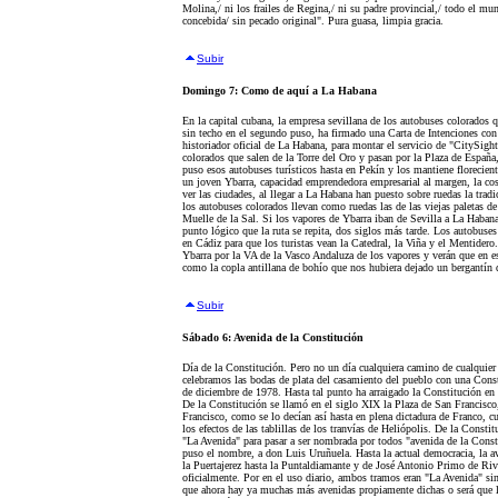
Molina,/ ni los frailes de Regina,/ ni su padre provincial,/ todo el mu
concebida/ sin pecado original". Pura guasa, limpia gracia.
Subir
Domingo 7: Como de aquí a La Habana
En la capital cubana, la empresa sevillana de los autobuses colorados qu
sin techo en el segundo puso, ha firmado una Carta de Intenciones co
historiador oficial de La Habana, para montar el servicio de "CitySig
colorados que salen de la Torre del Oro y pasan por la Plaza de Españ
puso esos autobuses turísticos hasta en Pekín y los mantiene florecie
un joven Ybarra, capacidad emprendedora empresarial al margen, la cosa
ver las ciudades, al llegar a La Habana han puesto sobre ruedas la trad
los autobuses colorados llevan como ruedas las de las viejas paletas d
Muelle de la Sal. Si los vapores de Ybarra iban de Sevilla a La Habana
punto lógico que la ruta se repita, dos siglos más tarde. Los autobuse
en Cádiz para que los turistas vean la Catedral, la Viña y el Mentide
Ybarra por la VA de la Vasco Andaluza de los vapores y verán que en e
como la copla antillana de bohío que nos hubiera dejado un bergantín q
Subir
Sábado 6: Avenida de la Constitución
Día de la Constitución. Pero no un día cualquiera camino de cualquier p
celebramos las bodas de plata del casamiento del pueblo con una Const
de diciembre de 1978. Hasta tal punto ha arraigado la Constitución en S
De la Constitución se llamó en el siglo XIX la Plaza de San Francisco,
Francisco, como se lo decían así hasta en plena dictadura de Franco, c
los efectos de las tablillas de los tranvías de Heliópolis. De la Consti
"La Avenida" para pasar a ser nombrada por todos "avenida de la Consti
puso el nombre, a don Luis Uruñuela. Hasta la actual democracia, la a
la Puertajerez hasta la Puntaldiamante y de José Antonio Primo de Ri
oficialmente. Por en el uso diario, ambos tramos eran "La Avenida" si
que ahora hay ya muchas más avenidas propiamente dichas o será que la