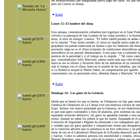
del establecimiento que inauguraban previo pago del caché. Así que señ
pero sin Chaves ni Arenas.
Subir
Lunes 15: El hombre del clima
Esta semana, conmemoración cofradiera (sin logotipo) en el Gran Pode
volverá a la parroquia de San Lorenzo de las viejas postales y la leyen
actos, el error de siempre. Leemos: "El Señor saldrá portado en andas 
no lo impida." Pues miren ustedes, el clima no impide nunca nada de c
guayabera sea prenda tradicional en Alaska o que los beduinos del des
procesión salga no es el clima (conjunto de condiciones atmosféricas qu
atmosférico en un periodo determinado). A este paso van a confundir has
permiso de la autoridad y si el tiempo no lo impide..." Tal como vamo
que, consultadísimo Julio Marvizón: pásese usted toda una vida divulg
hasta en ese su último y divertido libro de las anécdotas de un meteor
más el tiempo con el clima, hasta en el mundo de las cofradías, que ya
si La Bofetá se mojará el Martes Santo, en compensación por aquell
consecuentes con su persistente error, deberían llamar a Marvizón "el 
Subir
Domingo 14: Los gatos de la Gerencia
Desde que se fueron los que se fueron, en Urbanismo no hay gato encerr
Gerencia de Urbanismo en La Cartuja vive una hermosa colonia de sentim
Expo. Incluso con mayor propiedad que la Gerencia, en ese chabolismo p
es que sean gatos contratados o fijos de plantilla, pero mientras las c
esperando acomodo definitivo, los gatos no aguardan traslado a otra sed
mima. Aunque no saben los pobres la que les espera. Amparada en el per
Comisión de Seguridad e Higiene ha informado a los trabajadores que 
y cuidado que sus gatos queridos y simpaticones tienen que desaparecer 
de la comisión advierte que su presencia es un foco infeccioso y un peli
letras de oro en el Laboratorio Municipal de la Ronda) demostró que e
y bacilos. Como lo sabemos persona con sensibilidad y corazón, ofic
Manuel Marchena, para que los salve de la muerte y ordene que un veteri