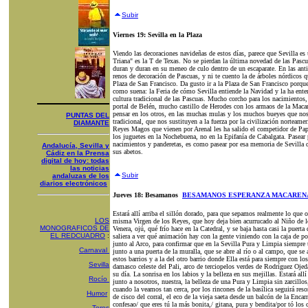
Subir
Viernes 19: Sevilla en la Plaza
Viendo las decoraciones navideñas de estos días, parece que Sevilla e
Triana" es la T de Texas. No se pierdan la última novedad de las Pasc
duran y duran en su meneo de culo dentro de un escaparate. En las an
renos de decoración de Pascuas, y ni te cuento la de árboles nórdicos 
Plaza de San Francisco. Da gusto ir a la Plaza de San Francisco porque
como suena: la Feria de cómo Sevilla entiende la Navidad y la ha ente
cultura tradicional de las Pascuas. Mucho corcho para los nacimientos,
portal de Belén, mucho castillo de Herodes con los armaos de la Ma
pensar en los otros, en las muchas mulas y los muchos bueyes que nos e
PUNTAS DEL
tradicional, que nos sustituyen a la fuerza por la civilización norteam
DIAMANTE
Reyes Magos que vienen por Arenal les ha salido el competidor de Pap
los juguetes en la Nochebuena, no en la Epifanía de Cabalgata. Pasear p
nacimientos y panderetas, es como pasear por esa memoria de Sevilla q
Andalucía, Sevilla y
sus abetos.
Cádiz en la Prensa
digital de hoy: todas
las noticias
Subir
andaluzas de los
diarios electrónicos
Jueves 18: Besamanos
BESAMANOS ESPERANZA MACARENA
Estará allí arriba el sillón dorado, para que sepamos realmente lo que 
LOS
misma Virgen de los Reyes, que hoy deja bien acurrucado al Niño de l
MONOGRAFICOS DE
Venera, ojú, qué frío hace en la Catedral, y se baja hasta casi la puert
EL REDCUADRO
:
saliera a ver qué animación hay con la gente viniendo con la caja de po
junto al Arco, para confirmar que en la Sevilla Pura y Limpia siempre 
Carnaval
junto a una puerta de la muralla, que se abre al río o al campo, que se 
estos barrios y a la del otro barrio donde Ella está para siempre con lo
Sevilla
damasco celeste del Pali, arco de terciopelos verdes de Rodríguez Oje
su día. La sonrisa en los labios y la belleza en sus mejillas. Estará allí
Rocío
junto a nosotros, nuestra, la belleza de una Pura y Limpia sin zarcillos,
cuando la veamos tan cerca, por los rincones de la basílica seguirá re
Humor
de cisco del corral, el eco de la vieja saeta desde un balcón de la Enc
confesao/ que eres tú la más bonita,/ gitana, pura y bendita/por tó los 
Toros