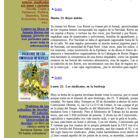
noticias, clasificadas
por temas y ciudades
(Sevilla, Copla y
Subir
Flamenco, Política,
Deportes, Toros,
Martes 23: Reyes dobles
Economía, Cultura,
etc)
Ya vienen los Reyes. Los Reyes ya vienen por el Arenal, aproximadamente
Compre los libros de
de las vísperas hemos incorporado los regalos de la Navidad, Reyes an
Antonio Burgos por
sin esperar a Reyes; o incluso las dos veces, por Navidad y por Reyes.
Internet
(pinche en
regalaban cajas de mantecados y polvorones, botellas de aguardiente,
sus portadas para
compromisos. Por Navidad se daba el aguilando (aguinaldo fuera de Sevil
tener toda la
de la calle. No eran regalos personales ni mucho menos juguetes para 
información)
de Navidad, sin necesidad de Papá Noel. Unas veces, para los niños, c
los mayores, como sustitución de la Epifanía: se da ahora el frasco de c
afanosos y beneméritos organizadores de la Cabalgata de Reyes Magos 
está haciendo la competencia de una forma imparable, como las grande
estamos en las fiestas del consumo alimenticio, sino de regalos. Las 
la tradición de los Reyes, nos encontramos con dos días de regalos en
en la tierra paz... a las cajas registradoras, ¿me lo envuelve para regalo?
Subir
Lunes 22: Los sindicatos, en la burbuja
Miro la fecha de la gaceta sevillana donde viene la noticia, por si est
porque viene en el número de ayer domingo, día 21. Y después, porque 
sonadas. No hacen falta. Siempre es 28 de diciembre a efectos de notic
Comisiones Obreras, sí, las Ce Ce O O de Urdaci, le van a pegar el pelo
"Folklore de las
en la plaza del Duque. Aquello es del Ministerio de Trabajo y lo tienen
cofradías de Sevilla"
fundaron Soto y Saborido. Pero el Ministerio de Trabajo les ha autori
(5ª edición,
euros, que son 1.650 millones de pesetas. Y dicen los de Comisiones q
Publicaciones de la
capitalista y especulador eso vale mucho más, y que la pela es la pela
Universidad de
la casa, para hacer un hotel u oficinas. Con ese dinero, Comisiones qui
Sevilla)
:
un libro ya
Y cuentan que tres cuartos de lo propio pretende hacer la UGT con el e
clásico sobre la
que la Sevilla del Pelotazo había ya pasado, que fue cuando el 92, y re
Semana Santa, con
del siglo hasta los sindicatos. ¡Hala, todos haciéndonos ricos dentro 
"El habla cofradiera"
¿Cómo sonará aquello de los parias de la tierra, se acuerdan, cuando se