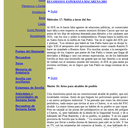
BESAMANOS ESPERANZA MACARENA 2003
Flamenco y Copla
Subir
Andalucía
Betis
Miércoles 17: Niebla a favor del Ave
Cádiz
Al AVE no le hacen falta agentes de relaciones públicas, ni comerciale
Curro Romero
hace falta a este respecto es menos ministro Alvarez Cascos que nos q
punta de los días de máxima demanda para dárselos a los catalanes qu
Nostalgiario
AVE, van los tíos y piden la independencia. Porque hasta la niebla es
en Santa Justa es la niebla en San Pablo. Vas en el vagón del AVE por
y piensas: "Los retrasos que habrá en San Pablo hasta que se disipe la n
siglo XXI el aeropuerto esté aproximadamente como cuando Ramón Fran
hacer un mandado a Buenos Aires. Por muchas ayudas a la navegación q
Puntas del Diamante
enemigo de los viajeros que parten de San Pablo o tienen que llegar all
desviados a Málaga y uno con retraso espectacular, no de los habituales
Recuadros
Sevilla se hizo una inversión tan grande que no hay derecho a su actual
de verdad con el inmenso mundo del turismo; el AVE es para andar por 
Toros
invierno sevillano, no es lógico que San Pablo no tenga sistemas de n
paseo...
Memoria de
Andalucía
Subir
Sevilla con
sevillanos
Martes 16: Aviso para alcaldes de pueblo
Estampas de Sevilla
Anécdotas y
Usía ilustrísima quizá sea un constitucional alcalde de pueblo, que est
curiosidades de
localidades vecinas. Antes de que lleguen los polvorones quiere quizá
Semana Santa
o un nuevo polígono industrial. Y ha pensado que como las elecciones 
periódicos, nada mejor que invitar al acto a Chaves, si es usía del PSO
Recuadros de
alcalde. La mejor forma para que no hablen de su pueblo es que vayan 
Semana Santa
Pero no sacarán ni las pistas del polideportivo ni las naves del polígo
a Chaves, sí, pero hablando de la deuda de la Seguridad Social; y de su
hablando del Plan Ibarreche; y de su pueblo, ni palabra. Y en los pape
provincia de Sevilla que la deuda..." Le ocurrirá, señor alcalde, como
dinero por llevar a media docena de famosos para salir en la tele. Y 
en TV, con las estanterías del comercio al fondo, sí, mas hablando de 