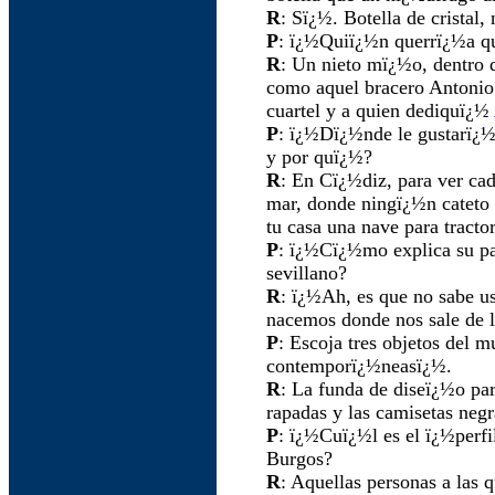
R
: Sï¿½. Botella de cristal,
P
: ï¿½Quiï¿½n querrï¿½a qu
R
: Un nieto mï¿½o, dentro d
como aquel bracero Antonio 
cuartel y a quien dediquï¿½
P
: ï¿½Dï¿½nde le gustarï¿½
y por quï¿½?
R
: En Cï¿½diz, para ver cad
mar, donde ningï¿½n cateto 
tu casa una nave para tractor
P
: ï¿½Cï¿½mo explica su pa
sevillano?
R
: ï¿½Ah, es que no sabe u
nacemos donde nos sale de lo
P
: Escoja tres objetos del 
contemporï¿½neasï¿½.
R
: La funda de diseï¿½o pa
rapadas y las camisetas negr
P
: ï¿½Cuï¿½l es el ï¿½perfi
Burgos?
R
: Aquellas personas a las q