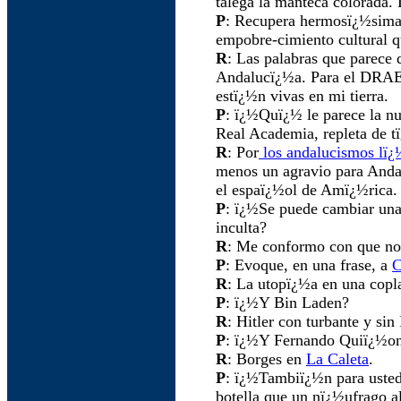
talega la manteca colorada. 
P
: Recupera hermosï¿½simas
empobre-cimiento cultural 
R
: Las palabras que parece 
Andalucï¿½a. Para el DRAE
estï¿½n vivas en mi tierra.
P
: ï¿½Quï¿½ le parece la nu
Real Academia, repleta de
R
: Por
los andalucismos lï¿
menos un agravio para Anda
el espaï¿½ol de Amï¿½rica.
P
: ï¿½Se puede cambiar una
inculta?
R
: Me conformo con que no 
P
: Evoque, en una frase, a
C
R
: La utopï¿½a en una copl
P
: ï¿½Y Bin Laden?
R
: Hitler con turbante y sin
P
: ï¿½Y Fernando Quiï¿½o
R
: Borges en
La Caleta
.
P
: ï¿½Tambiï¿½n para usted 
botella que un nï¿½ufrago a