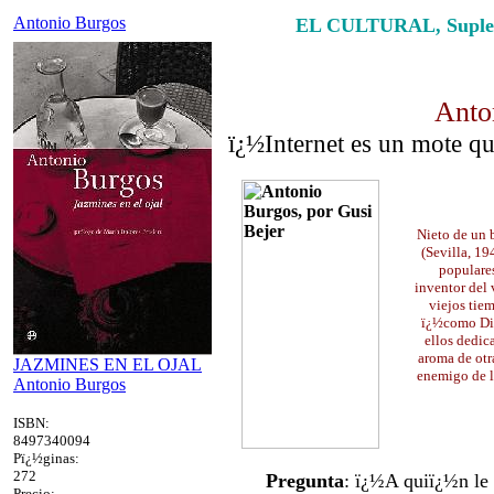
Antonio Burgos
EL CULTURAL, Supleme
Anto
ï¿½Internet es un mote q
Nieto de un 
(Sevilla, 19
populares
inventor del
viejos tie
ï¿½como Dio
ellos dedica
aroma de otr
JAZMINES EN EL OJAL
enemigo de l
Antonio Burgos
ISBN:
8497340094
Pï¿½ginas:
272
Pregunta
: ï¿½A quiï¿½n le
Precio: