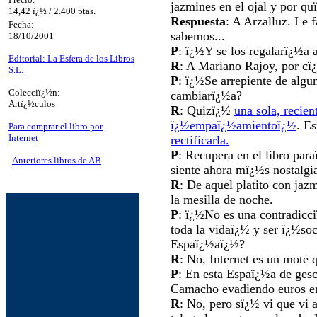
jazmines en el ojal y por q
14,42 ï¿½ / 2.400 ptas.
Respuesta
: A Arzalluz. Le f
Fecha:
sabemos...
18/10/2001
P
: ï¿½Y se los regalarï¿½a 
Editorial: La Esfera de los Libros
R
: A Mariano Rajoy, por cï
S.L.
P
: ï¿½Se arrepiente de alg
Colecciï¿½n:
cambiarï¿½a?
Artï¿½culos
R
: Quizï¿½
una sola, recien
ï¿½empaï¿½amientoï¿½
. E
Para comprar el libro por
Internet
rectificarla.
P
: Recupera en el libro par
Anteriores libros de AB
siente ahora mï¿½s nostalgi
R
: De aquel platito con ja
la mesilla de noche.
P
: ï¿½No es una contradicc
toda la vidaï¿½ y ser ï¿½soc
Espaï¿½aï¿½?
R
: No, Internet es un mote 
P
: En esta Espaï¿½a de gesc
Camacho evadiendo euros en
R
: No, pero sï¿½ vi que vi