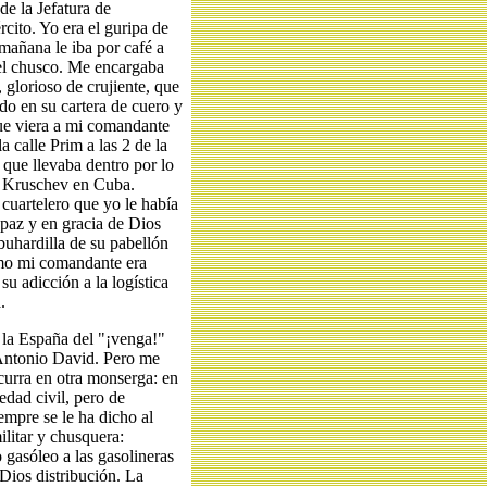
de la Jefatura de
rcito. Yo era el guripa de
mañana le iba por café a
 el chusco. Me encargaba
 glorioso de crujiente, que
 en su cartera de cuero y
que viera a mi comandante
la calle Prim a las 2 de la
a que llevaba dentro por lo
de Kruschev en Cuba.
uartelero que yo le había
paz y en gracia de Dios
buhardilla de su pabellón
omo mi comandante era
su adicción a la logística
.
 la España del "¡venga!"
Antonio David. Pero me
ocurra en otra monserga: en
edad civil, pero de
empre se le ha dicho al
litar y chusquera:
o gasóleo a las gasolineras
 Dios distribución. La