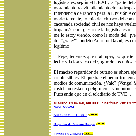
logística es, según el DRAE, la "parte del a
movimiento y avituallamiento de las tropa
Intendencia de rancho para la División Ac
modestamente, lo mío del chusco del coman
cacareada sociedad civil se nos haya vuelt
tropa más cursi), esto de la logística es un
me lo estoy viendo, como la moda del "¡
del "¿vale?" modelo Antonio David, esa ma
legítimo:
-- Pepe, tenemos que ir al híper, porque tene
leche y la logística del yogur de los niños
El macizo repartidor de butano es ahora eje
combustibles. El que trae el periódico, enca
medios de comunicación. ¿Vale? ¡Venga! Y
castellano está en peligro en las autonomías
Pues anda que en el telediario de TVE...
SI TARDA EN BAJAR, PRUEBE LA PRÓXIMA VEZ EN O
AQUI
O AQUI
ARTÍCULOS DE HUMOR
Biografía de Antonio Burgos
Firmas en El Mundo