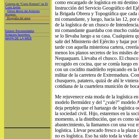
como encargado de logística en mi destino 
Compra de "Curro Romero" en El
Instrucción del Servicio Geográfico del Ejé
Corte Inglés
Otros libros de Antonio
la Brigada Obrera y Topográfica que cada 
Burgos
Biografía del autor
mi comandante, y luego, hacia las 12, por
de la logística de un chusco de Intendencia,
mi comandante guardaba con mucho cuidado
Enlaces Recomendados
Enlaces favoritos
se lo llevaba luego a su casa. Cualquiera 
MAPA DE LA WEB
salir del Ministerio del Ejército y bajar por 
tarde con aquella misteriosa cartera, creerí
menos los planos secretos de los misiles 
Nequaquam. Llevaba el chusco. El chusco c
recogido en cocina, que se comía luego en 
con un cocidito madrileño repicando en la 
militar de la carretera de Extremadura. C
chusquero, patatero, quizá de ahí le viniera 
cotidiana de la cuartelera munición de boca
Me rejuvenece esta moda de la logística en
modelo Bermúdez y del "¿vale?" modelo 
deja perplejo que el hartazgo de logística 
la sociedad civil. Hijo, estaremos en la soci
momento, a la distribución, que es como si
abastecimiento, la llamamos con una voz mi
logística. Llevar pescado fresco a la plaza 
no es logística. Eso ha sido toda la vida de