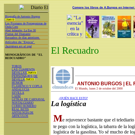
Compre los libros de A.Burgos en Internet
Biografía de Antonio Burgos
Los Picotazos de Protagonistas de
Onda Cero
A
bel Infanzón: La Ese 30
P
untas del Diamante
Recuadros de días anteriores
Artículos de "Epoca"
Jazmines en el ojal
El Recuadro
MONOGRÁFICOS DE "EL
REDCUADRO"
TOROS
LAS CUARENTA
SEVILLAS
PERSONAJES DE
SEVILLA
HUMOR
ANTONIO BURGOS | EL
FLAMENCO Y COPLA
El Mundo, lunes 2 de octubre del 2000
ANDALUCIA
SEVILLA
CADIZ
¿QUIÉN HACE ESTO?
LETRAS DE CARNAVAL
La logística
NOSTALGIARIO
CURRO ROMERO
REAL BETIS
ANTOLOGÍA DE
M
ARTICULOS
e rejuvenece bastante que el telediario
te pego con la logística, la tabarra de la log
logística de la gasolina. Yo sé mucho de logí