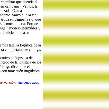
rte militar que atiende al
s en campaña". Vamos, la
orazada. O, más
dante. Salvo que la tan
o tropa en campaña (jo, qué
a solemne tontería. Porque
venga!" modelo Bermúdez y
ría diciéndole a su
mos fatal la logística de la
 está completamente chunga.
cutivo de logística de
rgado de la logística de los
 luego dicen que el
 con inmersión lingüística.
TRA VERSIÓN,
PINCHANDO AQUI
,