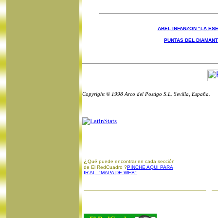
ABEL INFANZON "LA ESE
PUNTAS DEL DIAMAN
Copyright © 1998 Arco del Postigo S.L. Sevilla, España.
¿
Qué puede encontrar en cada sección
de El RedCuadro ?
PINCHE AQUI PARA
IR AL "MAPA DE WEB"