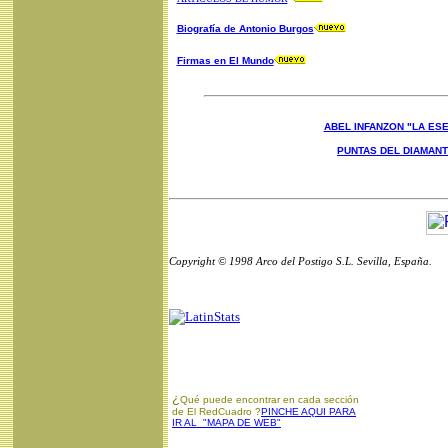
Biografía de Antonio Burgos
Firmas en El Mundo
ABEL INFANZON "LA ESE
PUNTAS DEL DIAMAN
Copyright © 1998 Arco del Postigo S.L. Sevilla, España.
¿
Qué puede encontrar en cada sección
de El RedCuadro ?
PINCHE AQUI PARA
IR AL "MAPA DE WEB"