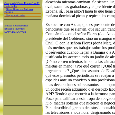
alcachofa mientras caminan. Se sientan lue
Compra de "Curro Romero" en El
oval, sacan las grabadoras y el presidente
Corte Inglés
Otros libros de Antonio
España, sí, ¿pasa algo?) larga lo que tiene q
Burgos
Biografía del autor
mañana dominical pican y repican las camp
Eso ocurre con Aznar, que es presidente del
Enlaces Recomendados
periodistas que se sienten, que saquen tran
Enlaces favoritos
MAPA DE LA WEB
Compárenlo con el señor Flores (don Anto
presidente del Gobierno, sino un mangón e
Civil. O con la señora Flores (doña Mar),
más méritos que sus trabajos sobre los prod
Obsérvenlos cuando llegan a Barajas o a A
justificada les acercan todo un jardín de al
¡Cómo corren mientras hablan a las cámaras
maletas en mano! ¿Por qué corren? ¿Qué ti
urgentemente? ¿Qué altos asuntos de Esta
qué esos presuntos periodistas se rebajan a
espaldas ante un convicto o una profesiona
unas declaraciones sobre asuntos tan impor
un coche recién adquirido o el despido labo
API? Tendría que recurrir a la hermosa pan
Pozo para calificar a esta tropa de abogad
lujo, madres solteras que hicieron el negoc
Para describir al gremio de estos lamentabl
las televisiones a toda hora, desgranando 