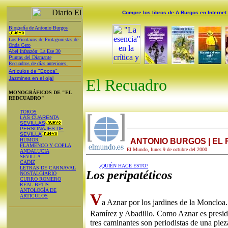
Compre los libros de A.Burgos en Internet
Biografía de Antonio Burgos
Los Picotazos de Protagonistas de
Onda Cero
A
bel Infanzón: La Ese 30
P
untas del Diamante
Recuadros de días anteriores
Artículos de "Epoca"
Jazmines en el ojal
El Recuadro
MONOGRÁFICOS DE "EL
REDCUADRO"
TOROS
LAS CUARENTA
SEVILLAS
PERSONAJES DE
SEVILLA
HUMOR
ANTONIO BURGOS | EL
FLAMENCO Y COPLA
El Mundo, lunes 9 de octubre del 2000
ANDALUCIA
SEVILLA
CADIZ
¿QUIÉN HACE ESTO?
LETRAS DE CARNAVAL
Los peripatéticos
NOSTALGIARIO
CURRO ROMERO
REAL BETIS
ANTOLOGÍA DE
V
ARTICULOS
a Aznar por los jardines de la Moncloa
Ramírez y Abadillo. Como Aznar es presid
tres caminantes son periodistas de una piez