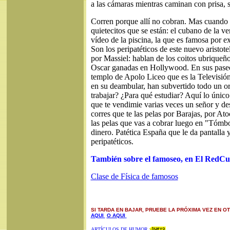
a las cámaras mientras caminan con prisa, 
Corren porque allí no cobran. Mas cuando 
quietecitos que se están: el cubano de la ver
vídeo de la piscina, la que es famosa por e
Son los peripatéticos de este nuevo aristot
por Massiel: hablan de los coitos ubriqueño
Oscar ganadas en Hollywood. En sus paseo
templo de Apolo Liceo que es la Televisión,
en su deambular, han subvertido todo un or
trabajar? ¿Para qué estudiar? Aquí lo único
que te vendimie varias veces un señor y de
corres que te las pelas por Barajas, por Ato
las pelas que vas a cobrar luego en "Tómbo
dinero. Patética España que le da pantalla 
peripatéticos.
También sobre el famoseo, en El RedCu
Clase de Física de famosos
SI TARDA EN BAJAR, PRUEBE LA PRÓXIMA VEZ EN O
AQUI
O AQUI
ARTÍCULOS DE HUMOR