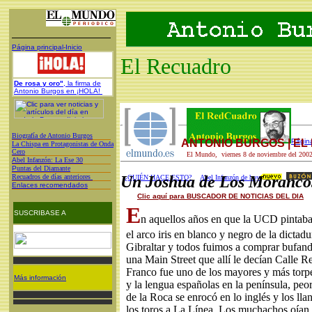
Página principal-Inicio
El Recuadro
De rosa y oro"
, la firma de
Antonio Burgos en ¡HOLA!
Biografía de Antonio Burgos
ANTONIO BURGOS | E
Página
L
a Chispa en Protagonistas de Onda
Cero
El Mundo, viernes 8 de noviembre del 200
A
bel Infanzón: La Ese 30
P
untas del Diamante
Recuadros de días anteriores
Un Joshua de Los Moranco
¿QUIÉN HACE ESTO?
Abel Infanzón de hoy
Enlaces recomendados
Clic aquí para BUSCADOR DE NOTICIAS DEL DIA
E
SUSCRIBASE A
n aquellos años en que la UCD pintaba 
el arco iris en blanco y negro de la dictadu
Gibraltar y todos fuimos a comprar bufand
una Main Street que allí le decían Calle Re
Franco fue uno de los mayores y más torpes
Más información
y la lengua españolas en la península, pe
de la Roca se enrocó en lo inglés y los lla
los toros a La Línea. Los muchachos oían