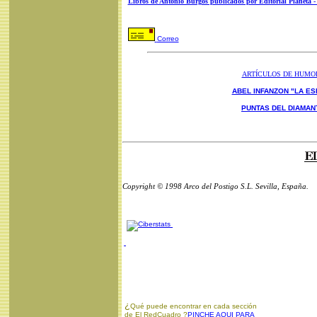
Libros de Antonio Burgos publicados por Editorial Planeta 
Correo
ARTÍCULOS DE HUMO
ABEL INFANZON "LA ES
PUNTAS DEL DIAMAN
Copyright © 1998 Arco del Postigo S.L. Sevilla, España.
¿
Qué puede encontrar en cada sección
de El RedCuadro ?
PINCHE AQUI PARA