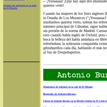
-- ¡Yosuaaaa! ¡Que hay aquí dos mushasho
quieren verte!
Archivo de artículos en la web
de El Mundo
Cuando las mujeres de los Sires ingleses 
la Omaíta de Los Morancos ("¡Yosuaaaa1"
mushashos quieren verlo, sobran los refer
ministro principal de Gibraltar, sigue habl
sin presión de la norma de Madrid. Caruan
eses cuando habla inglés de Oxford, pero 
boca la belleza del habla andaluza en liber
referéndum, la soberanía compartida exist
gibraltareños cada día, hablando el más h
al Sur de Despeñaperros.
Hemeroteca de artículos en la web de El Mundo
Biografía de Antonio Burgos
Libros de Antonio Burgos en la libreria Online de El Corte I