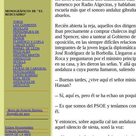
flamenco por Radio Algeciras, y hablaban 
escuela más que el sonoro andaluz gibralt
MONOGRÁFICOS DE "EL
REDCUADRO"
abuelos.
TOROS
Recién abierta la reja, aquellos dos dirigen
LAS CUARENTA
SEVILLAS
iban precisamente a comprar chalecos ingl
PERSONAJES DE
SEVILLA
and Spencer, sino a tantear al Gobierno de
HUMOR
oposición, en las siempre difíciles relaci
FLAMENCO Y COPLA
CARLOS CANO
integrantes de la joven legacía diplomática 
RAFAEL DE LEÓN
PACO ALBA
José Rodríguez de la Borbolla. Llegaron a
ANTONIO MARTÍN
Roca y preguntaron por el ministro princip
ANDALUCIA
SEVILLA
en su casa, y les dieron las señas. Y allá 
CADIZ
LETRAS DE CARNAVAL
andaluza a cuya puerta llamaron, saliendo 
NOSTALGIARIO
CURRO ROMERO
REAL BETIS
-- Buenas tardes, ¿vive aquí el señor minis
ANTOLOGÍA DE
Hassan?
ARTICULOS
-- Sí, aquí es, pero él se ha echao un poquit
-- Es que somos del PSOE y teníamos conc
libros de Antonio Burgos
él.
Biografía del autor
Y entonces, sobre aquella cal tan andaluza,
aquel silencio de siesta, sonó la voz:
Enlaces Recomendados
Enlaces favoritos
MAPA DE LA WEB