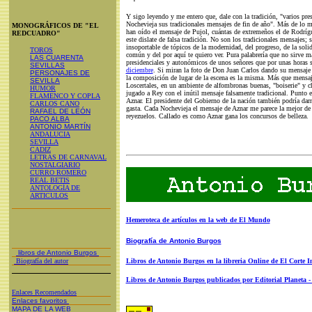
Y sigo leyendo y me entero que, dale con la tradición, "varios pre
Nochevieja sus tradicionales mensajes de fin de año". Más de lo 
MONOGRÁFICOS DE "EL
han oído el mensaje de Pujol, cuántas de extremeños el de Rodrígu
REDCUADRO"
este dislate de falsa tradición. No son los tradicionales mensajes; 
insoportable de tópicos de la modernidad, del progreso, de la solida
TOROS
común y del por aquí te quiero ver. Pura palabrería que no sirve m
LAS CUARENTA
presidenciales y autonómicos de unos señores que por unas horas 
SEVILLAS
diciembre
. Si miran la foto de Don Juan Carlos dando su mensaje y
PERSONAJES DE
la composición de lugar de la escena es la misma. Más que mensaj
SEVILLA
Loscertales, en un ambiente de alfombronas buenas, "boiserie" y c
HUMOR
jugado a Rey con el inútil mensaje falsamente tradicional. Punto en
FLAMENCO Y COPLA
Aznar. El presidente del Gobierno de la nación también podría dar
CARLOS CANO
gasta. Cada Nochevieja el mensaje de Aznar me parece la mejor de t
RAFAEL DE LEÓN
reyezuelos. Callado es como Aznar gana los concursos de belleza.
PACO ALBA
ANTONIO MARTÍN
ANDALUCIA
SEVILLA
CADIZ
LETRAS DE CARNAVAL
NOSTALGIARIO
CURRO ROMERO
REAL BETIS
ANTOLOGÍA DE
ARTICULOS
Hemeroteca de artículos en la web de El Mundo
Biografía de Antonio Burgos
libros de Antonio Burgos
Biografía del autor
Libros de Antonio Burgos en la libreria Online de El Corte I
Libros de Antonio Burgos publicados por Editorial Planeta 
Enlaces Recomendados
Enlaces favoritos
MAPA DE LA WEB