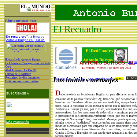
Página principal-Inicio
El Recuadro
De rosa y oro"
, la firma de
Antonio Burgos en ¡HOLA!
Biografía de Antonio Burgos
ANTONIO BURGOS | E
Página
L
a Chispa en Protagonistas de Onda
Cero
El Mundo, viernes 3 de enero del 2003
A
bel Infanzón: La Ese 30
P
untas del Diamante
Recuadros de días anteriores
Los inútiles mensajes
¿QUIÉN HACE ESTO?
Abel Infanzón de hoy
Enlaces recomendados
D
SUSCRIBASE A
ebería existir un bicarbonato lingüístico para aliviar en estas fi
consumo de la palabra "tradición". Ay, tradición, qué de tonterías
hacerlas más llevaderas, dicen que son una tradición, aunque hayan
paso, hasta la horterada de los mensajes cortos por el teléfono móv
Nochevieja. Porque ya son, por lo visto, una tradición los inútile
autonómicos. Leo los resúmenes de todos ellos y empiezan por dec
el presidente de la Comunidad Autónoma Vasca (que eso es Ibarreche
mensaje de Nochevieja". No, mire usted. Mensaje, puede que sea; d
Más información
ningún modo es "tradicional" una costumbre que apenas tiene uno
modo de bicarbonato para este empacho de falsas tradiciones y com
de noticias, composiciones literarias, doctrinas, ritos, costumbres,
Gracias a Dios, a Ibarreche no han tenido que aguantarlo ni dos ge
toquen madera.