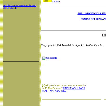
Correo
Archivo de artículos en la web
de El Mundo
ABEL INFANZON "LA ES
PUNTAS DEL DIAMAN
Copyright © 1998 Arco del Postigo S.L. Sevilla, España.
¿
Qué puede encontrar en cada sección
de El RedCuadro ?
PINCHE AQUI PARA
IR AL "MAPA DE WEB"