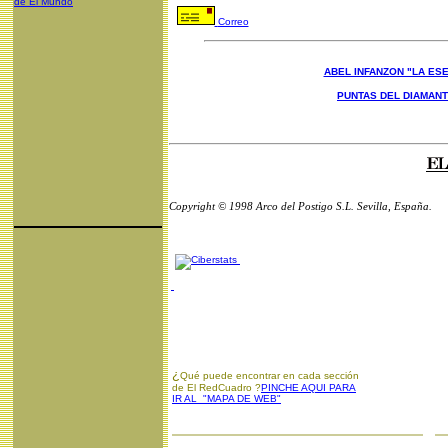
de El Mundo
Correo
ABEL INFANZON "LA ESE
PUNTAS DEL DIAMAN
Copyright © 1998 Arco del Postigo S.L. Sevilla, España.
¿
Qué puede encontrar en cada sección
de El RedCuadro ?
PINCHE AQUI PARA
IR AL "MAPA DE WEB"