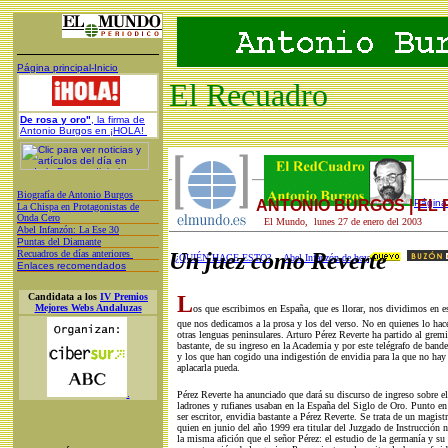
Página principal-Inicio
El Recuadro
De rosa y oro"
, la firma de
Antonio Burgos en ¡HOLA!
Biografía de Antonio Burgos
ANTONIO BURGOS | EL
Página 
L
a Chispa en Protagonistas de
Onda Cero
El Mundo, lunes 27 de enero del 2003
A
bel Infanzón: La Ese 30
P
untas del Diamante
Recuadros de días anteriores
Un juez como Reverte
¿QUIÉN HACE ESTO?
Abel Infanzón de hoy
Enlaces recomendados
Candidata a los
IV Premios
L
Mejores Webs Andaluzas
os que escribimos en España, que es llorar, nos dividimos en e
que nos dedicamos a la prosa y los del verso. No en quienes lo hac
otras lenguas peninsulares. Arturo Pérez Reverte ha partido al grem
bastante, de su ingreso en la Academia y por este telégrafo de bander
y los que han cogido una indigestión de envidia para la que no ha
aplacarla pueda.
.
Pérez Reverte ha anunciado que dará su discurso de ingreso sobre el
ladrones y rufianes usaban en la España del Siglo de Oro. Punto en 
ser escritor, envidia bastante a Pérez Reverte. Se trata de un magi
quien en junio del año 1999 era titular del Juzgado de Instrucción
la misma afición que el señor Pérez: el estudio de la germanía y su