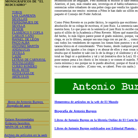
reconstrucción de lenguajes. Pero mientras el escritor lo hace referi
MONOGRÁFICOS DE "EL
Alatriste, el juez, más creador aun, investiga en el habla rufianesca d
REDCUADRO"
sentencias sobre robadores de una pobre ciega que vendía los iguale
consecuencias me remito: mientras a Pérez le han dado un sillón en
TOROS
paquete el Consejo del Poder Judicial.
LAS CUARENTA
SEVILLAS
PERSONAJES DE
Como Pérez Reverte es ya poder fáctico, le sugeriría que escribiese 
SEVILLA
absolución de su colega de escritura, el juez Ruiz. La sentencia sa
HUMOR
nuestra hora. Lo que puso en la sentencia el juez Ruiz lo escribe co
FLAMENCO Y COPLA
quita el sillón de la Academia a Pérez Reverte. Miren qué maravilla
CARLOS CANO
del hecho, lo más lógico parece poner el grado máximo, porque, va
RAFAEL DE LEÓN
ciega, es ya lo último, aunque sea una ciega con un par de..., como
PACO ALBA
casi todos los vendedores de cupones los tienen bien puestos y es d
ANTONIO MARTÍN
taracea léxica en el considerando: "Pero bueno, desde cualquier punt
ANDALUCIA
quitando los iguales a los ciegos y es abusar de ellos y esas cosas 
SEVILLA
resulta que el hombre te sale con lo de la droga y el síndrome y el
CADIZ
total no llegó ni a quitárselos y tal y tal (tentativa dice la Ley). El
LETRAS DE CARNAVAL
pone menos pena a los choris si les trincan y se comen el marrón. 
NOSTALGIARIO
cuota mínima y eso porque no le puedo absolver, porque el fiscal (q
CURRO ROMERO
va a cabrear y con razón». (Como ven, se cabreó. Pero sin razón.)
REAL BETIS
ANTOLOGÍA DE
ARTICULOS
libros de Antonio Burgos
Hemeroteca de artículos en la web de El Mundo
Biografía del autor
Biografía de Antonio Burgos
Enlaces Recomendados
Libros de Antonio Burgos en la libreria Online de El Corte In
Enlaces favoritos
MAPA DE LA WEB
Libros de Antonio Burgos publicados por Editorial Planeta -
Archivo de artículos en la web