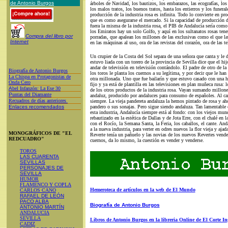
de Antonio Burgos
árboles de Navidad, los bautizos, los embarazos, las ecografías, l
los malos tratos, los buenos tratos, hasta los entierros y los funera
producción de la industria rosa es infinita. Todo lo convierte en pro
que es como asegurarse el mercado. Si la capacidad de producción de
fuera la misma de la industria rosa, el PIB de Andalucía sería como
los Emiratos hay un solo Golfo, y aquí en los sultanatos rosas tenem
Compra del libro por
porradas, que apalean los millones de las exclusivas como el que lav
Internet
en las máquinas al uso, ora de las revistas del corazón, ora de las te
Un crupier de la Costa del Sol separa de una señora que canta y le 
estuvo liada con un torero de la provincia de Sevilla dice que el hi
andar de televisión en televisión contándolo. El padre de otro de la
Biografía de Antonio Burgos
los toros le planta los cuernos a su legítima, y por decir que le han
L
a Chispa en Protagonistas de
otra millonada. Uno que fue bailarín y que estuvo casado con una h
Onda Cero
fijo y ya está de plantilla en las televisiones en plan muñeca rusa: 
A
bel Infanzón: La Ese 30
de los otros productos de la industria rosa. Vayan sumando millone
P
untas del Diamante
andaluz, producido por andaluces para consumo de españoles. Al ca
Recuadros de días anteriores
siempre. La vieja pandereta andaluza la hemos pintado de rosa y ah
Enlaces recomendados
pandero o sus sonajas. Pero sigue siendo andaluza. Tan lamentable 
esta industria, Andalucía siempre está al fondo: con los viejos mund
rebautizado en la estética de Dallas y de Jota Erre, con el chalé en l
con el Rocío, la Semana Santa, la Feria, los caballos, el cante. And
a la nueva industria, para verter en odres nuevos la flor vieja y aj
MONOGRÁFICOS DE "EL
Reverte tenía un pañuelo y las novias de los nuevos Revertes venden
REDCUADRO"
cuernos, da lo mismo, la cuestión es vender y venderse.
TOROS
LAS CUARENTA
SEVILLAS
PERSONAJES DE
SEVILLA
HUMOR
FLAMENCO Y COPLA
Hemeroteca de artículos en la web de El Mundo
CARLOS CANO
RAFAEL DE LEÓN
PACO ALBA
Biografía de Antonio Burgos
ANTONIO MARTÍN
ANDALUCIA
SEVILLA
Libros de Antonio Burgos en la libreria Online de El Corte In
CADIZ