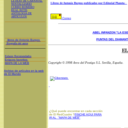
LETRAS DE CARNAVAL
Libros de Antonio Burgos publicados por Editorial Planeta -
NOSTALGIARIO
CURRO ROMERO
REAL BETIS
ANTOLOGÍA DE
ARTICULOS
Correo
ABEL INFANZON "LA ESE
PUNTAS DEL DIAMAN
libros de Antonio Burgos
Biografía del autor
Enlaces Recomendados
Enlaces favoritos
Copyright © 1998 Arco del Postigo S.L. Sevilla, España.
MAPA DE LA WEB
Archivo de artículos en la web
de El Mundo
¿
Qué puede encontrar en cada sección
de El RedCuadro ?
PINCHE AQUI PARA
IR AL "MAPA DE WEB"