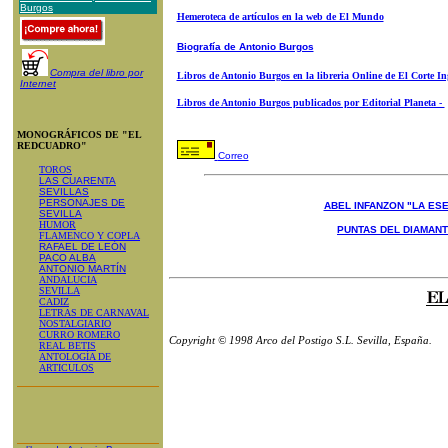
Burgos
Hemeroteca de artículos en la web de El Mundo
Biografía de Antonio Burgos
Compra del libro por
Libros de Antonio Burgos en la libreria Online de El Corte In
Internet
Libros de Antonio Burgos publicados por Editorial Planeta -
MONOGRÁFICOS DE "EL
REDCUADRO"
Correo
TOROS
LAS CUARENTA
SEVILLAS
PERSONAJES DE
ABEL INFANZON "LA ESE
SEVILLA
HUMOR
PUNTAS DEL DIAMAN
FLAMENCO Y COPLA
RAFAEL DE LEÓN
PACO ALBA
ANTONIO MARTÍN
ANDALUCIA
SEVILLA
CADIZ
LETRAS DE CARNAVAL
NOSTALGIARIO
CURRO ROMERO
Copyright © 1998 Arco del Postigo S.L. Sevilla, España.
REAL BETIS
ANTOLOGÍA DE
ARTICULOS