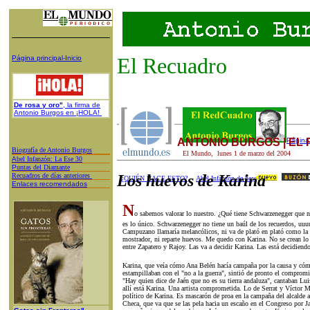
El Recuadro
Página principal-Inicio
De rosa y oro"
, la firma de
Antonio Burgos en ¡HOLA!
ANTONIO BURGOS | EL
Página 
Biografía de Antonio Burgos
El Mundo,
lunes 1
de
marzo
del 200
4
A
bel Infanzón: La Ese 30
P
untas del Diamante
Recuadros de días anteriores
Los huevos de Karina
¿QUIÉN HACE ESTO?
Abel Infanzón de hoy
Enlaces recomendados
N
o sabemos valorar lo nuestro. ¿Qué tiene Schwarzenegger que no
es lo único. Schwarzenegger no tiene un baúl de los recuerdos, uuu
Campuzano llamaría melancólicos, ni va de plató en plató como la 
mostrador, ni reparte huevos. Me quedo con Karina. No se crean lo 
entre Zapatero y Rajoy. Las va a decidir Karina. Las está decidiend
Karina, que veía cómo Ana Belén hacía campaña por la causa y cómo
estampillaban con el "no a la guerra", sintió de pronto el compromis
"Hay quien dice de Jaén que no es su tierra andaluza", cantaban Lui
allí está Karina. Una artista comprometida. Lo de Serrat y Víctor 
político de Karina. Es mascarón de proa en la campaña del alcalde 
Checa, que va que se las pela hacia un escaño en el Congreso por 