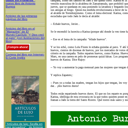
Gatos sin Fronteras"
,
campaña, icono del cambio en Jaén y me quedo corto. Karina es la 
nuevo libro de Antonio
versión masculina de la alcaldesa de Zamarramala, que prohibió que 
Burgos
jueves, que se quedaran en casa poniendo la lavadora y fregando los
sus amigas al bingo. Quizá esa medida revolucionaria a favor de la l
al alcalde de Torredonjimeno. Como el lema electoral. Karina, com
Anticipo de las primeras
escuchaba que todo Jaén le decía al alcalde:
páginas del libro
-- Echale huevos, Javier...
Anticipo del libro en el
"Magazine" de El
Se le encendió la lucecita a Karina (porque ahí donde la ven tiene ha
Mundo:Capítulo "Y Dios creó
al gato" (con ilustraciones del
-- Ese es el lema de la campaña: "échale huevos".
libro)
Y se los echó, como Lola Flores le echaba guindas al pavo. Y ahí la 
huevos, cientos de docenas de huevos, por los mercados de votos d
criterio en la campaña. Todos reparten huevos, como Karina. Huev
Compra del libro por Internet-
Marx, en una carrera en pelo de promesas quizá falsas. Los program
El Corte Inglés
huevos de Karina. Dice Rajoy:
-- Yo voy a aumentar la paga mensual para las mujeres que tengan 
Y replica Zapatero;:
-- Pues yo a todas las madres, tengan los hijos que tengan, les voy
dar... ¡dos huevos duros!
Todos están repartiendo huevos duros. El que no los reparte es porq
Karina, ideóloga de esta ovocracia en la que todos quieren poner e
llaman a Jaén la tierra del Santo Rostro. Qué rostro más santo y más
"Artículos de lujo: Sevilla en
cien recuadros", de Antonio