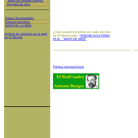
libros de Antonio Burgos
Biografía del autor
Enlaces Recomendados
Enlaces favoritos
MAPA DE LA WEB
¿
Qué puede encontrar en cada sección
Archivo de artículos en la web
de El RedCuadro ?
PINCHE AQUI PARA
de El Mundo
IR AL "MAPA DE WEB"
Página principal-Inicio