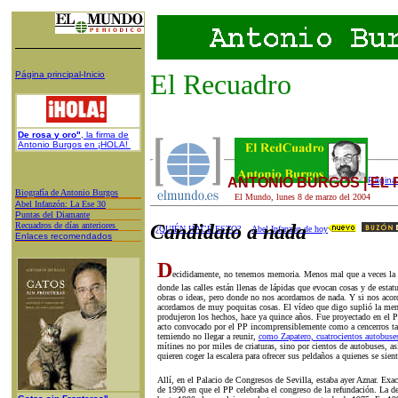
El Recuadro
Página principal-Inicio
De rosa y oro"
, la firma de
Antonio Burgos en ¡HOLA!
ANTONIO BURGOS | EL
Página 
Biografía de Antonio Burgos
El Mundo,
lunes 8
de
marzo
del 200
4
A
bel Infanzón: La Ese 30
P
untas del Diamante
Recuadros de días anteriores
Candidato a nada
¿QUIÉN HACE ESTO?
Abel Infanzón de hoy
Enlaces recomendados
D
ecididamente, no tenemos memoria. Menos mal que a veces la 
donde las calles están llenas de lápidas que evocan cosas y de esta
obras o ideas, pero donde no nos acordamos de nada. Y si nos acor
acordamos de muy poquitas cosas. El vídeo que digo suplió la me
produjeron los hechos, hace ya quince años. Fue proyectado en el P
acto convocado por el PP incomprensiblemente como a cencerros ta
temiendo no llegar a reunir,
como Zapatero, cuatrocientos autobuse
mítines no por miles de criaturas, sino por cientos de autobuses, a
quieren coger la escalera para ofrecer sus peldaños a quienes se sien
Allí, en el Palacio de Congresos de Sevilla, estaba ayer Aznar. Exa
de 1990 en que el PP celebraba el congreso de la refundación. La d